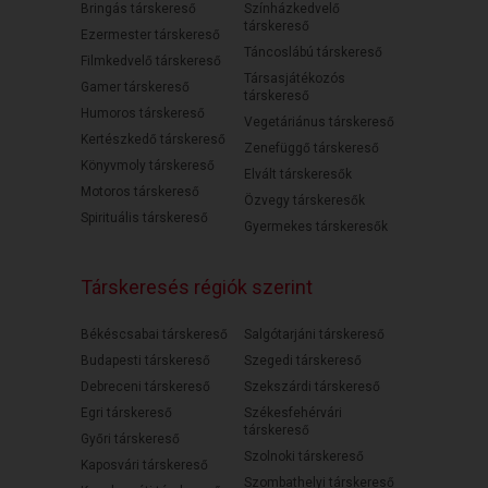
Bringás társkereső
Színházkedvelő
társkereső
Ezermester társkereső
Táncoslábú társkereső
Filmkedvelő társkereső
Társasjátékozós
Gamer társkereső
társkereső
Humoros társkereső
Vegetáriánus társkereső
Kertészkedő társkereső
Zenefüggő társkereső
Könyvmoly társkereső
Elvált társkeresők
Motoros társkereső
Özvegy társkeresők
Spirituális társkereső
Gyermekes társkeresők
Társkeresés régiók szerint
Békéscsabai társkereső
Salgótarjáni társkereső
Budapesti társkereső
Szegedi társkereső
Debreceni társkereső
Szekszárdi társkereső
Egri társkereső
Székesfehérvári
társkereső
Győri társkereső
Szolnoki társkereső
Kaposvári társkereső
Szombathelyi társkereső