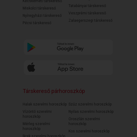
Kecskeméti társkereső
Tatabányai társkereső
Miskolci társkereső
Veszprémi társkereső
Nyíregyházi társkereső
Zalaegerszegi társkereső
Pécsi társkereső
Társkereső párhoroszkóp
Halak szerelmi horoszkóp
Szűz szerelmi horoszkóp
Vízöntő szerelmi
Nyilas szerelmi horoszkóp
horoszkóp
Oroszlán szerelmi
Mérleg szerelmi
horoszkóp
horoszkóp
Kos szerelmi horoszkóp
Ikrek szerelmi horoszkóp