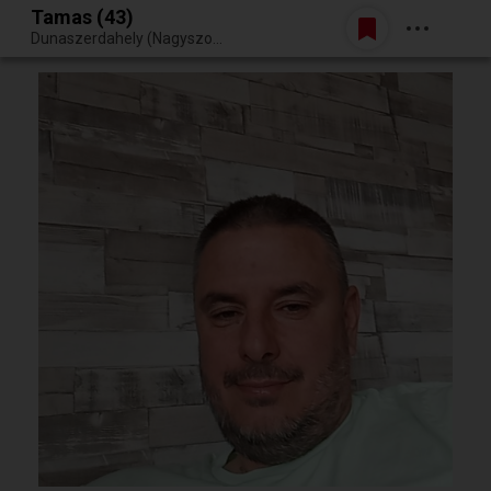
Tamas (43)
Belépés
Dunaszerdahely (Nagyszombati kerület, Szlovákia)
Egy jó randiból bármi lehet.