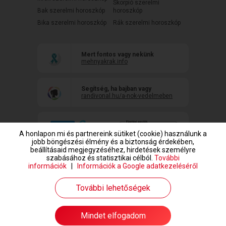
Skorpió szerelmi
Bak szerelmi horoszkóp
horoszkóp
Bika szerelmi horoszkóp
Rák szerelmi horoszkóp
Mert fontos vagy nekünk
mehnyakrak.info
Segítség, ha bajban vagy
randivonal.hu/a-nok-vedelmeben
A honlapon mi és partnereink sütiket (cookie) használunk a
jobb böngészési élmény és a biztonság érdekében,
beállításaid megjegyzéséhez, hirdetések személyre
szabásához és statisztikai célból.
További
információk
|
Információk a Google adatkezeléséről
www.randivonal.hu © Copyright 1999-2026 Dating Central Europe Zrt.
További lehetőségek
Mindet elfogadom