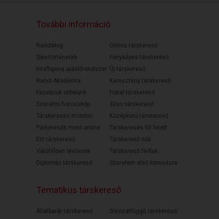
További információ
Randiblog
Online társkereső
Sikertörténetek
Fényképes társkereső
Intelligens ajánlórendszer
Új társkereső
Randi Akadémia
Keresztény társkereső
Facebook oldalunk
Fiatal társkereső
Szerelmi horoszkóp
30as társkereső
Társkeresés mobilon
Középkorú társkereső
Párkeresők most online
Társkeresés 50 felett
Elit társkereső
Társkereső nők
Válófélben lévőknek
Társkereső férfiak
Diplomás társkereső
Szerelem első keresésre
Tematikus társkereső
Állatbarát társkereső
Sorozatfüggő társkereső