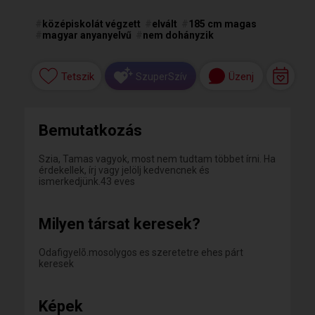
#
középiskolát végzett
#
elvált
#
185 cm magas
#
magyar anyanyelvű
#
nem dohányzik
Tetszik
Üzenj
SzuperSzív
Bemutatkozás
Szia, Tamas vagyok, most nem tudtam többet írni. Ha
érdekellek, írj vagy jelölj kedvencnek és
ismerkedjünk.43 eves
Milyen társat keresek?
Odafigyelõ.mosolygos es szeretetre ehes párt
keresek
Képek