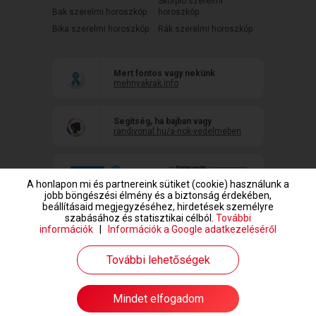
Skorpió szerelmi
Bak szerelmi horoszkóp
horoszkóp
Bika szerelmi horoszkóp
Rák szerelmi horoszkóp
Mert fontos vagy nekünk
mehnyakrak.info
Segítség, ha bajban vagy
randivonal.hu/a-nok-vedelmeben
A honlapon mi és partnereink sütiket (cookie) használunk a
jobb böngészési élmény és a biztonság érdekében,
beállításaid megjegyzéséhez, hirdetések személyre
szabásához és statisztikai célból.
További
információk
|
Információk a Google adatkezeléséről
www.randivonal.hu © Copyright 1999-2026 Dating Central Europe Zrt.
További lehetőségek
Mindet elfogadom