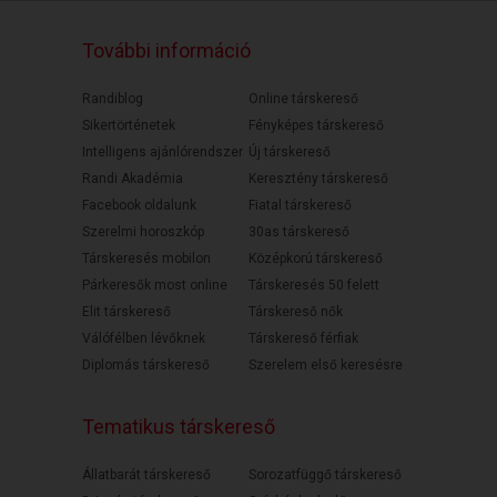
További információ
Randiblog
Online társkereső
Sikertörténetek
Fényképes társkereső
Intelligens ajánlórendszer
Új társkereső
Randi Akadémia
Keresztény társkereső
Facebook oldalunk
Fiatal társkereső
Szerelmi horoszkóp
30as társkereső
Társkeresés mobilon
Középkorú társkereső
Párkeresők most online
Társkeresés 50 felett
Elit társkereső
Társkereső nők
Válófélben lévőknek
Társkereső férfiak
Diplomás társkereső
Szerelem első keresésre
Tematikus társkereső
Állatbarát társkereső
Sorozatfüggő társkereső