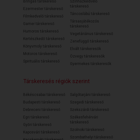
Bringás társkereső
Színházkedvelő
társkereső
Ezermester társkereső
Táncoslábú társkereső
Filmkedvelő társkereső
Társasjátékozós
Gamer társkereső
társkereső
Humoros társkereső
Vegetáriánus társkereső
Kertészkedő társkereső
Zenefüggő társkereső
Könyvmoly társkereső
Elvált társkeresők
Motoros társkereső
Özvegy társkeresők
Spirituális társkereső
Gyermekes társkeresők
Társkeresés régiók szerint
Békéscsabai társkereső
Salgótarjáni társkereső
Budapesti társkereső
Szegedi társkereső
Debreceni társkereső
Szekszárdi társkereső
Egri társkereső
Székesfehérvári
társkereső
Győri társkereső
Szolnoki társkereső
Kaposvári társkereső
Szombathelyi társkereső
Kecskeméti társkereső