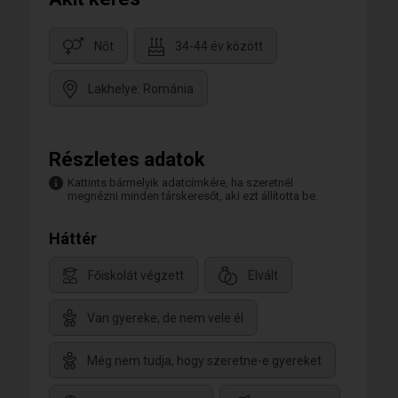
Nőt
34-44 év között
Lakhelye: Románia
Részletes adatok
Kattints bármelyik adatcímkére, ha szeretnél
megnézni minden társkeresőt, aki ezt állította be.
Háttér
Főiskolát végzett
Elvált
Van gyereke, de nem vele él
Még nem tudja, hogy szeretne-e gyereket