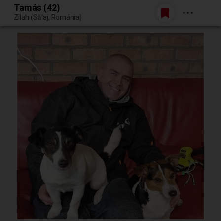
Tamás (42)
Belépés
Zilah (Sălaj, Románia)
Egy jó randiból bármi lehet.