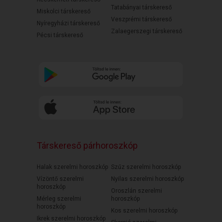
Tatabányai társkereső
Miskolci társkereső
Veszprémi társkereső
Nyíregyházi társkereső
Zalaegerszegi társkereső
Pécsi társkereső
Társkereső párhoroszkóp
Halak szerelmi horoszkóp
Szűz szerelmi horoszkóp
Vízöntő szerelmi
Nyilas szerelmi horoszkóp
horoszkóp
Oroszlán szerelmi
Mérleg szerelmi
horoszkóp
horoszkóp
Kos szerelmi horoszkóp
Ikrek szerelmi horoszkóp