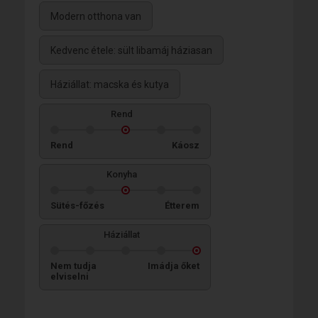
Modern otthona van
Kedvenc étele: sült libamáj háziasan
Háziállat: macska és kutya
Rend
Rend
Káosz
Konyha
Sütés-főzés
Étterem
Háziállat
Nem tudja
Imádja őket
elviselni