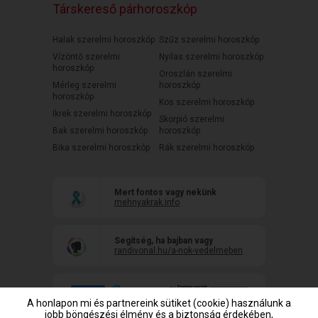
Társkereső párhoroszkóp
Halak szerelmi horoszkóp
Szűz szerelmi horoszkóp
Vízöntő szerelmi
Nyilas szerelmi horoszkóp
horoszkóp
Oroszlán szerelmi
Mérleg szerelmi
horoszkóp
horoszkóp
Kos szerelmi horoszkóp
Ikrek szerelmi horoszkóp
Skorpió szerelmi
Bak szerelmi horoszkóp
horoszkóp
Bika szerelmi horoszkóp
Rák szerelmi horoszkóp
Mert fontos vagy nekünk
mehnyakrak.info
Segítség, ha bajban vagy
randivonal.hu/a-nok-vedelmeben
A honlapon mi és partnereink sütiket (cookie) használunk a
jobb böngészési élmény és a biztonság érdekében,