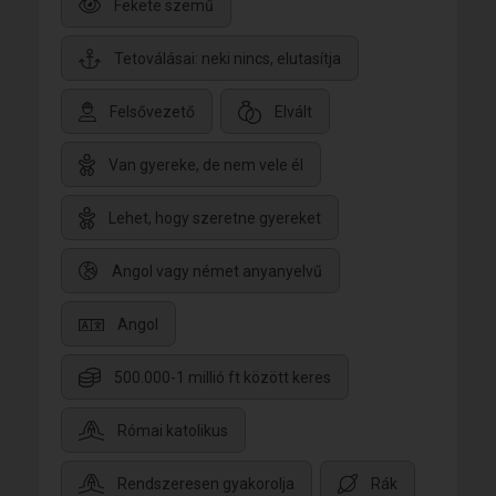
Fekete szemű
Tetoválásai: neki nincs, elutasítja
Felsővezető
Elvált
Van gyereke, de nem vele él
Lehet, hogy szeretne gyereket
Angol vagy német anyanyelvű
Angol
500.000-1 millió ft között keres
Római katolikus
Rendszeresen gyakorolja
Rák