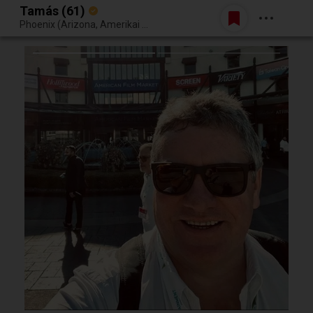
Tamás (61)
Belépés
Phoenix (Arizona, Amerikai Egyesült Államok)
Egy jó randiból bármi lehet.