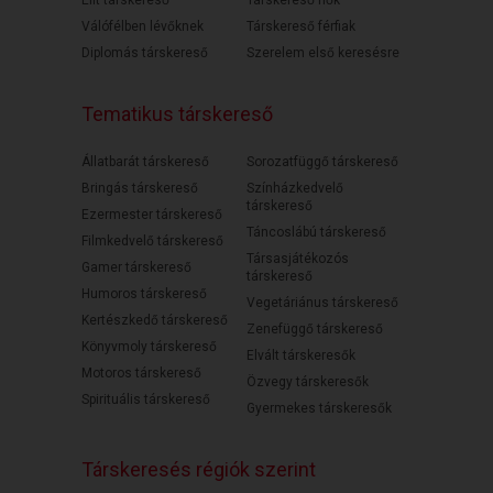
Válófélben lévőknek
Társkereső férfiak
Diplomás társkereső
Szerelem első keresésre
Tematikus társkereső
Állatbarát társkereső
Sorozatfüggő társkereső
Bringás társkereső
Színházkedvelő
társkereső
Ezermester társkereső
Táncoslábú társkereső
Filmkedvelő társkereső
Társasjátékozós
Gamer társkereső
társkereső
Humoros társkereső
Vegetáriánus társkereső
Kertészkedő társkereső
Zenefüggő társkereső
Könyvmoly társkereső
Elvált társkeresők
Motoros társkereső
Özvegy társkeresők
Spirituális társkereső
Gyermekes társkeresők
Társkeresés régiók szerint