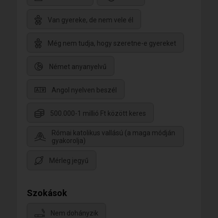
Van gyereke, de nem vele él
Még nem tudja, hogy szeretne-e gyereket
Német anyanyelvű
Angol nyelven beszél
500.000-1 millió Ft között keres
Római katolikus vallású (a maga módján
gyakorolja)
Mérleg jegyű
Szokások
Nem dohányzik