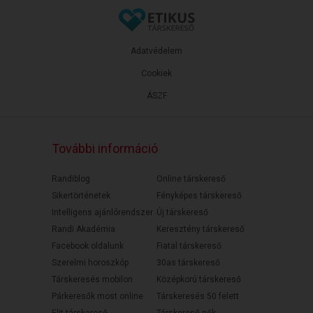
Adatvédelem
Cookiek
ÁSZF
További információ
Randiblog
Online társkereső
Sikertörténetek
Fényképes társkereső
Intelligens ajánlórendszer
Új társkereső
Randi Akadémia
Keresztény társkereső
Facebook oldalunk
Fiatal társkereső
Szerelmi horoszkóp
30as társkereső
Társkeresés mobilon
Középkorú társkereső
Párkeresők most online
Társkeresés 50 felett
Elit társkereső
Társkereső nők