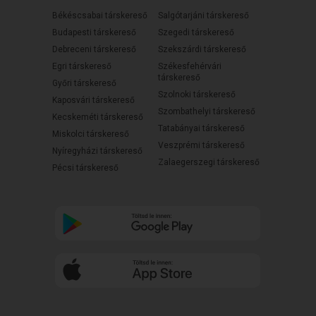
Békéscsabai társkereső
Salgótarjáni társkereső
Budapesti társkereső
Szegedi társkereső
Debreceni társkereső
Szekszárdi társkereső
Egri társkereső
Székesfehérvári
társkereső
Győri társkereső
Szolnoki társkereső
Kaposvári társkereső
Szombathelyi társkereső
Kecskeméti társkereső
Tatabányai társkereső
Miskolci társkereső
Veszprémi társkereső
Nyíregyházi társkereső
Zalaegerszegi társkereső
Pécsi társkereső