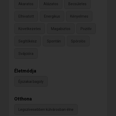
Akaratos
Alázatos
Becsületes
Elhivatott
Energikus
Kényelmes
Következetes
Magabiztos
Pozitív
Segítőkész
Spontán
Spórolós
Svájcióra
Életmódja
Éjszakai bagoly
Otthona
Legszívesebben külvárosban élne