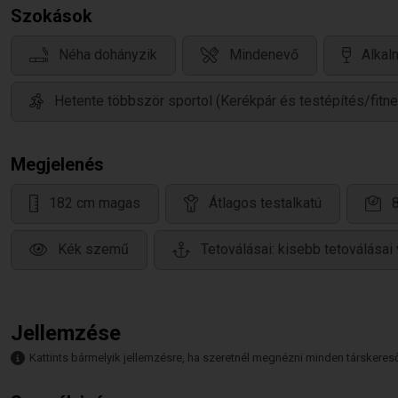
Szokások
Néha dohányzik
Mindenevő
Alkal
Hetente többször sportol (Kerékpár és testépítés/fitn
Megjelenés
182 cm magas
Átlagos testalkatú
Kék szemű
Tetoválásai: kisebb tetoválásai
Jellemzése
Kattints bármelyik jellemzésre, ha szeretnél megnézni minden társkeresőt,