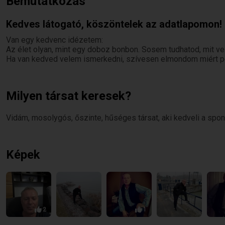
Bemutatkozás
Kedves látogató, köszöntelek az adatlapomon!
Van egy kedvenc idézetem:
Az élet olyan, mint egy doboz bonbon. Sosem tudhatod, mit ves
Ha van kedved velem ismerkedni, szívesen elmondom miért po
Milyen társat keresek?
Vidám, mosolygós, őszinte, hűséges társat, aki kedveli a spon
Képek
2
1