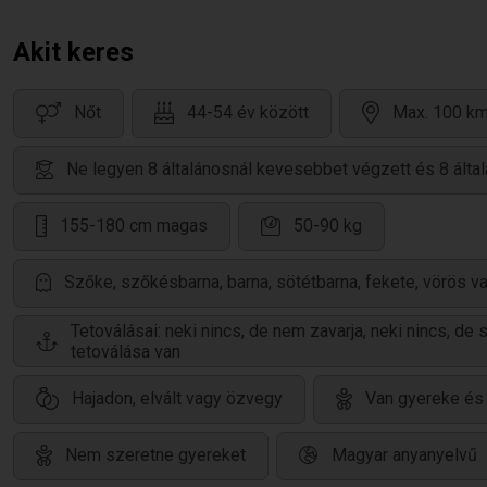
Akit keres
Nőt
44-54 év között
Max. 100 km
Ne legyen 8 általánosnál kevesebbet végzett és 8 álta
155-180 cm magas
50-90 kg
Szőke, szőkésbarna, barna, sötétbarna, fekete, vörös v
Tetoválásai: neki nincs, de nem zavarja, neki nincs, de
tetoválása van
Hajadon, elvált vagy özvegy
Van gyereke és 
Nem szeretne gyereket
Magyar anyanyelvű