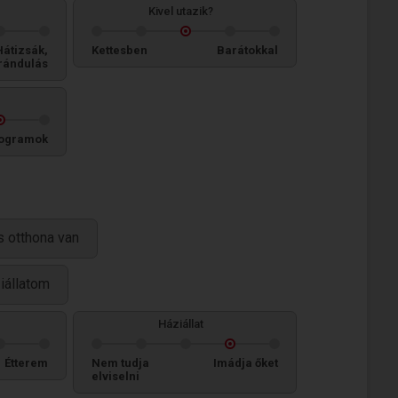
Kivel utazik?
Hátizsák,
Kettesben
Barátokkal
rándulás
ogramok
 otthona van
ziállatom
Háziállat
Étterem
Nem tudja
Imádja őket
elviselni