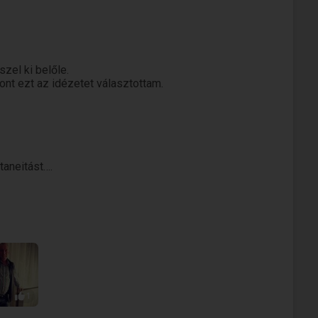
zel ki belőle.
nt ezt az idézetet választottam.
taneitást….
1