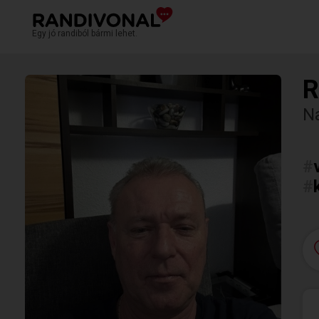
Egy jó randiból bármi lehet.
R
N
#
#