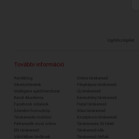
Ügyfélszolgálat
További információ
Randiblog
Online társkereső
Sikertörténetek
Fényképes társkereső
Intelligens ajánlórendszer
Új társkereső
Randi Akadémia
Keresztény társkereső
Facebook oldalunk
Fiatal társkereső
Szerelmi horoszkóp
30as társkereső
Társkeresés mobilon
Középkorú társkereső
Párkeresők most online
Társkeresés 50 felett
Elit társkereső
Társkereső nők
Válófélben lévőknek
Társkereső férfiak