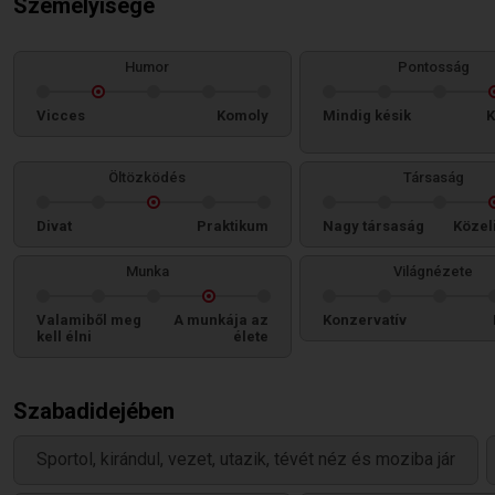
Személyisége
Humor
Pontosság
Vicces
Komoly
Mindig késik
K
Öltözködés
Társaság
Divat
Praktikum
Nagy társaság
Közel
Munka
Világnézete
Valamiből meg
A munkája az
Konzervatív
kell élni
élete
Szabadidejében
Sportol, kirándul, vezet, utazik, tévét néz és moziba jár