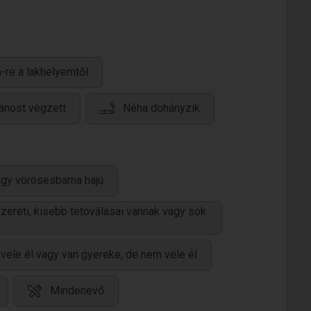
-re a lakhelyemtől
lánost végzett
Néha dohányzik
agy vörösesbarna hajú
 szereti, kisebb tetoválásai vannak vagy sok
vele él vagy van gyereke, de nem vele él
Mindenevő