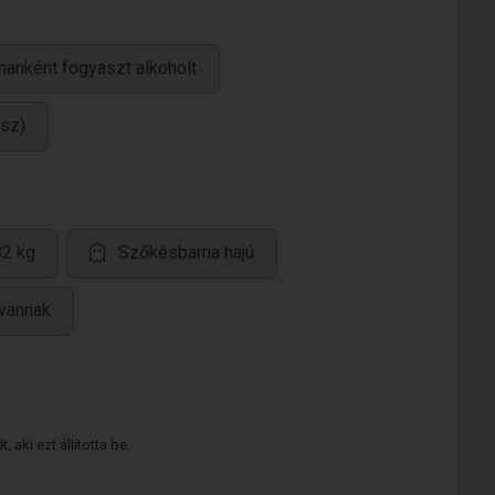
manként fogyaszt alkoholt
esz)
82 kg
Szőkésbarna hajú
 vannak
 aki ezt állította be.