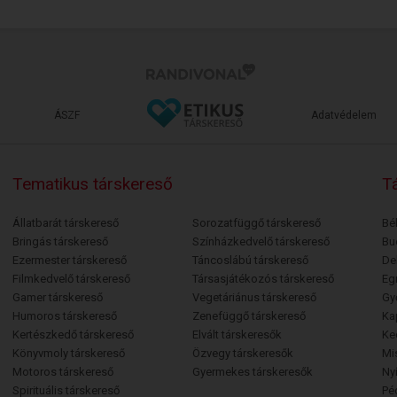
ÁSZF
Adatvédelem
Tematikus társkereső
Tá
Állatbarát társkereső
Sorozatfüggő társkereső
Bé
Bringás társkereső
Színházkedvelő társkereső
Bu
Ezermester társkereső
Táncoslábú társkereső
De
Filmkedvelő társkereső
Társasjátékozós társkereső
Egr
Gamer társkereső
Vegetáriánus társkereső
Gy
Humoros társkereső
Zenefüggő társkereső
Ka
Kertészkedő társkereső
Elvált társkeresők
Ke
Könyvmoly társkereső
Özvegy társkeresők
Mi
Motoros társkereső
Gyermekes társkeresők
Ny
Spirituális társkereső
Pé