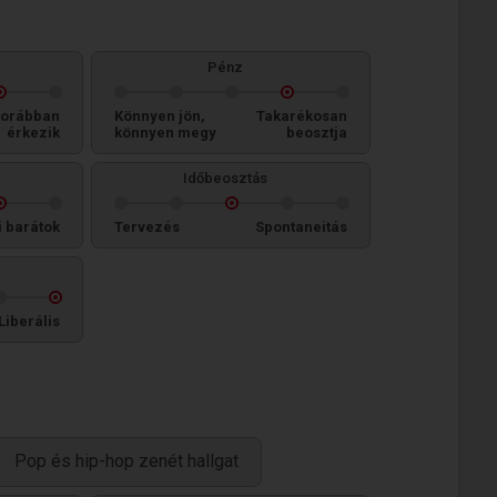
Pénz
orábban
Könnyen jön,
Takarékosan
érkezik
könnyen megy
beosztja
Időbeosztás
i barátok
Tervezés
Spontaneitás
Liberális
Pop és hip-hop zenét hallgat