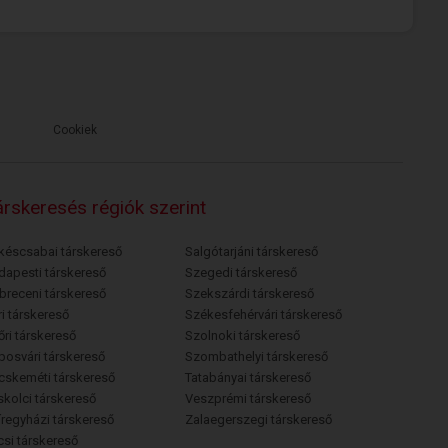
Cookiek
rskeresés régiók szerint
késcsabai társkereső
Salgótarjáni társkereső
dapesti társkereső
Szegedi társkereső
breceni társkereső
Szekszárdi társkereső
i társkereső
Székesfehérvári társkereső
őri társkereső
Szolnoki társkereső
posvári társkereső
Szombathelyi társkereső
cskeméti társkereső
Tatabányai társkereső
skolci társkereső
Veszprémi társkereső
íregyházi társkereső
Zalaegerszegi társkereső
csi társkereső