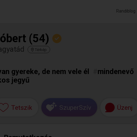
Randiblog
óbert (54)
agyatád
Térkép
van gyereke, de nem vele él
#
mindenevő
kos jegyű
Tetszik
SzuperSzív
Üzenj