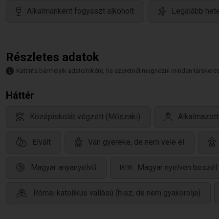
Alkalmanként fogyaszt alkoholt
Legalább hete
Részletes adatok
Kattints bármelyik adatcímkére, ha szeretnél megnézni minden társkeresőt,
Háttér
Középiskolát végzett (Műszaki)
Alkalmazott
Elvált
Van gyereke, de nem vele él
Magyar anyanyelvű
Magyar nyelven beszél
Római katolikus vallású (hisz, de nem gyakorolja)