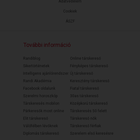
Adatvédelem
Cookiek
ÁSZF
További információ
Randiblog
Online társkereső
Sikertörténetek
Fényképes társkereső
Intelligens ajánlórendszer
Új társkereső
Randi Akadémia
Keresztény társkereső
Facebook oldalunk
Fiatal társkereső
Szerelmi horoszkóp
30as társkereső
Társkeresés mobilon
Középkorú társkereső
Párkeresők most online
Társkeresés 50 felett
Elit társkereső
Társkereső nők
Válófélben lévőknek
Társkereső férfiak
Diplomás társkereső
Szerelem első keresésre