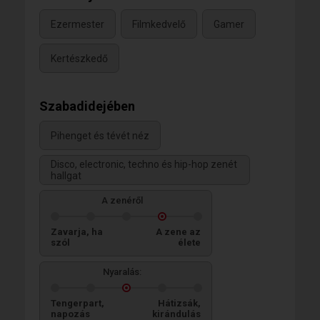
Ezermester
Filmkedvelő
Gamer
Kertészkedő
Szabadidejében
Pihenget és tévét néz
Disco, electronic, techno és hip-hop zenét
hallgat
A zenéről
Zavarja, ha
A zene az
szól
élete
Nyaralás:
Tengerpart,
Hátizsák,
napozás
kirándulás