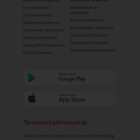
Debreceni társkereső
Szekszárdi társkereső
Egri társkereső
Székesfehérvári
társkereső
Győri társkereső
Szolnoki társkereső
Kaposvári társkereső
Szombathelyi társkereső
Kecskeméti társkereső
Tatabányai társkereső
Miskolci társkereső
Veszprémi társkereső
Nyíregyházi társkereső
Zalaegerszegi társkereső
Pécsi társkereső
Társkereső párhoroszkóp
Halak szerelmi horoszkóp
Szűz szerelmi horoszkóp