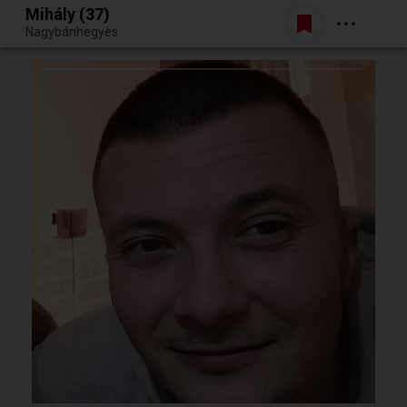
Mihály (37)
Belépés
Nagybánhegyes
Egy jó randiból bármi lehet.