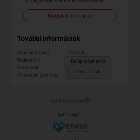
Írd meg a saját szerelmes történetedet!
Megtalálom a párom
További információk
Randiazonosító:
4658769
Regisztrált:
Belépve láthatod
Online volt:
Regisztrálok
Olvasatlan üzenetei:
Ügyfélszolgálat