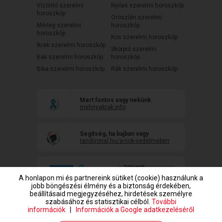
Vízöntő szerelmi
Nyilas szerelmi horoszkóp
horoszkóp
Oroszlán szerelmi
Mérleg szerelmi
horoszkóp
horoszkóp
Kos szerelmi horoszkóp
Ikrek szerelmi horoszkóp
Skorpió szerelmi
Bak szerelmi horoszkóp
horoszkóp
Bika szerelmi horoszkóp
Rák szerelmi horoszkóp
Mert fontos vagy nekünk
mehnyakrak.info
Segítség, ha bajban vagy
randivonal.hu/a-nok-vedelmeben
A honlapon mi és partnereink sütiket (cookie) használunk a
jobb böngészési élmény és a biztonság érdekében,
beállításaid megjegyzéséhez, hirdetések személyre
szabásához és statisztikai célból.
További
információk
|
Információk a Google adatkezeléséről