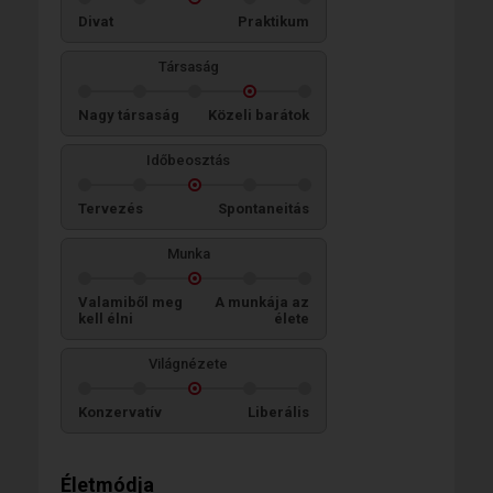
Divat
Praktikum
Társaság
Nagy társaság
Közeli barátok
Időbeosztás
Tervezés
Spontaneitás
Munka
Valamiből meg
A munkája az
kell élni
élete
Világnézete
Konzervatív
Liberális
Életmódja