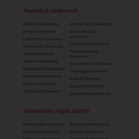
Tematikus társkereső
Állatbarát társkereső
Sorozatfüggő társkereső
Bringás társkereső
Színházkedvelő
társkereső
Ezermester társkereső
Táncoslábú társkereső
Filmkedvelő társkereső
Társasjátékozós
Gamer társkereső
társkereső
Humoros társkereső
Vegetáriánus társkereső
Kertészkedő társkereső
Zenefüggő társkereső
Könyvmoly társkereső
Elvált társkeresők
Motoros társkereső
Özvegy társkeresők
Spirituális társkereső
Gyermekes társkeresők
Társkeresés régiók szerint
Békéscsabai társkereső
Salgótarjáni társkereső
Budapesti társkereső
Szegedi társkereső