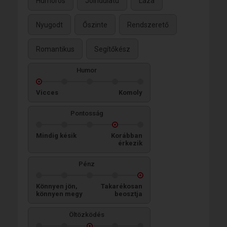
Humoros
Jóindulatú
Laza
Nyugodt
Őszinte
Rendszerető
Romantikus
Segítőkész
Humor
Vicces
Komoly
Pontosság
Mindig késik
Korábban
érkezik
Pénz
Könnyen jön,
Takarékosan
könnyen megy
beosztja
Öltözködés