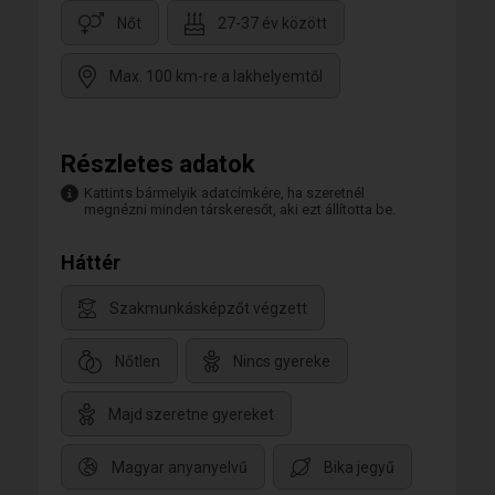
Nőt
27-37 év között
Max. 100 km-re a lakhelyemtől
Részletes adatok
Kattints bármelyik adatcímkére, ha szeretnél
megnézni minden társkeresőt, aki ezt állította be.
Háttér
Szakmunkásképzőt végzett
Nőtlen
Nincs gyereke
Majd szeretne gyereket
Magyar anyanyelvű
Bika jegyű