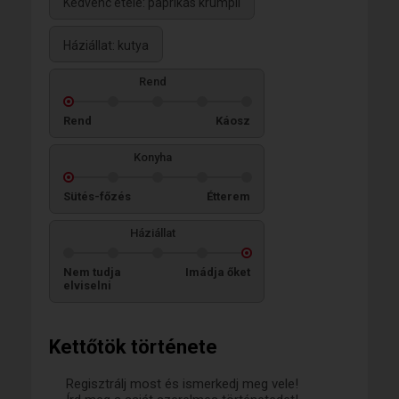
Kedvenc étele: paprikás krumpli
Háziállat: kutya
Rend
Rend
Káosz
Konyha
Sütés-főzés
Étterem
Háziállat
Nem tudja
Imádja őket
elviselni
Kettőtök története
Regisztrálj most és ismerkedj meg vele!