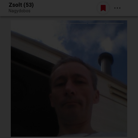
Zsolt (53)
Belépés
Nagydobos
Egy jó randiból bármi lehet.