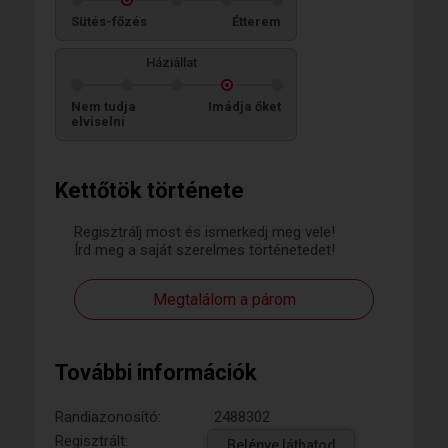
Sütés-főzés
Étterem
Háziállat
Nem tudja
Imádja őket
elviselni
Kettőtök története
Regisztrálj most és ismerkedj meg vele!
Írd meg a saját szerelmes történetedet!
Megtalálom a párom
További információk
Randiazonosító:
2488302
Regisztrált:
Belépve láthatod