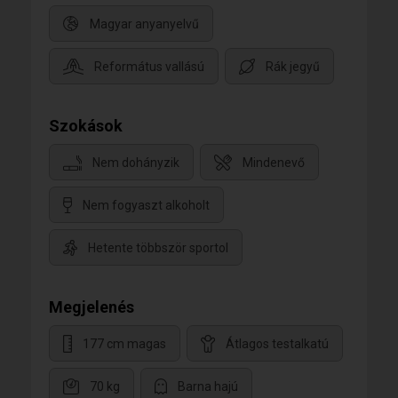
Magyar anyanyelvű
Református vallású
Rák jegyű
Szokások
Nem dohányzik
Mindenevő
Nem fogyaszt alkoholt
Hetente többször sportol
Megjelenés
177 cm magas
Átlagos testalkatú
70 kg
Barna hajú