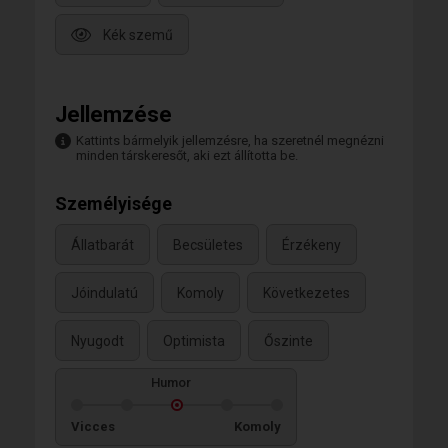
Kék szemű
Jellemzése
Kattints bármelyik jellemzésre, ha szeretnél megnézni
minden társkeresőt, aki ezt állította be.
Személyisége
Állatbarát
Becsületes
Érzékeny
Jóindulatú
Komoly
Következetes
Nyugodt
Optimista
Őszinte
Humor
Vicces
Komoly