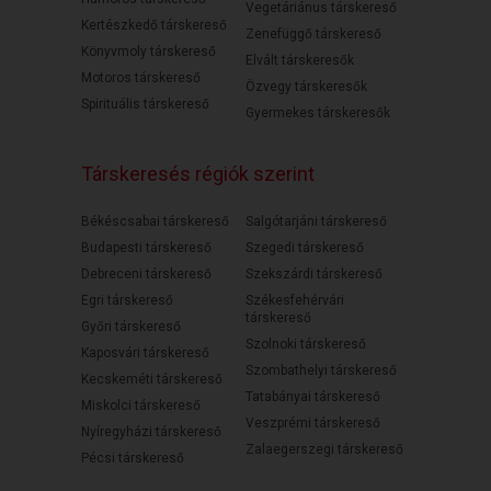
Vegetáriánus társkereső
Kertészkedő társkereső
Zenefüggő társkereső
Könyvmoly társkereső
Elvált társkeresők
Motoros társkereső
Özvegy társkeresők
Spirituális társkereső
Gyermekes társkeresők
Társkeresés régiók szerint
Békéscsabai társkereső
Salgótarjáni társkereső
Budapesti társkereső
Szegedi társkereső
Debreceni társkereső
Szekszárdi társkereső
Egri társkereső
Székesfehérvári
társkereső
Győri társkereső
Szolnoki társkereső
Kaposvári társkereső
Szombathelyi társkereső
Kecskeméti társkereső
Tatabányai társkereső
Miskolci társkereső
Veszprémi társkereső
Nyíregyházi társkereső
Zalaegerszegi társkereső
Pécsi társkereső