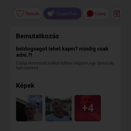
Tetszik
Üzenj
SzuperSzív
Bemutatkozás
boldogsagot lehet kapni? mindig csak
adni.?!
Eddigi életemnél sokkal többre vágyom,egy társra aki
tud szeretni.
Képek
+4