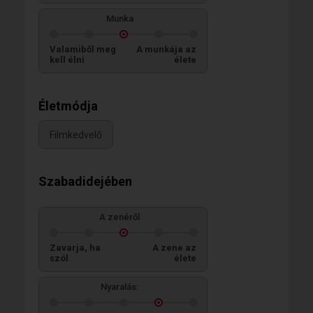
Munka
Valamiből meg
A munkája az
kell élni
élete
Életmódja
Filmkedvelő
Szabadidejében
A zenéről
Zavarja, ha
A zene az
szól
élete
Nyaralás: