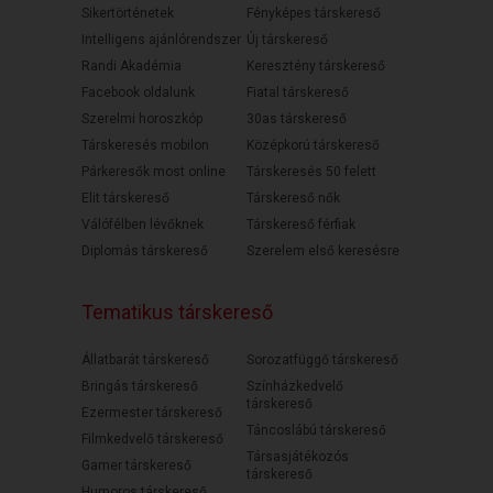
Sikertörténetek
Fényképes társkereső
Intelligens ajánlórendszer
Új társkereső
Randi Akadémia
Keresztény társkereső
Facebook oldalunk
Fiatal társkereső
Szerelmi horoszkóp
30as társkereső
Társkeresés mobilon
Középkorú társkereső
Párkeresők most online
Társkeresés 50 felett
Elit társkereső
Társkereső nők
Válófélben lévőknek
Társkereső férfiak
Diplomás társkereső
Szerelem első keresésre
Tematikus társkereső
Állatbarát társkereső
Sorozatfüggő társkereső
Bringás társkereső
Színházkedvelő
társkereső
Ezermester társkereső
Táncoslábú társkereső
Filmkedvelő társkereső
Társasjátékozós
Gamer társkereső
társkereső
Humoros társkereső