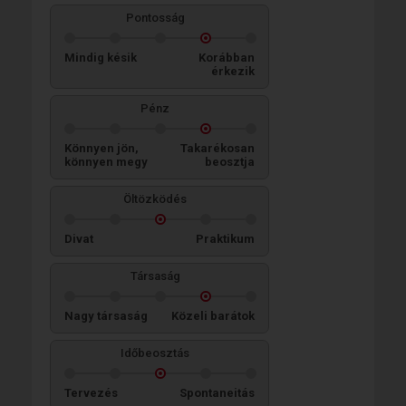
Pontosság
Mindig késik
Korábban
érkezik
Pénz
Könnyen jön,
Takarékosan
könnyen megy
beosztja
Öltözködés
Divat
Praktikum
Társaság
Nagy társaság
Közeli barátok
Időbeosztás
Tervezés
Spontaneitás