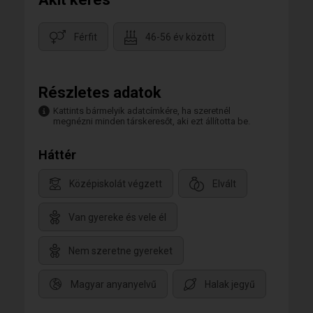
Férfit
46-56 év között
Részletes adatok
Kattints bármelyik adatcímkére, ha szeretnél
megnézni minden társkeresőt, aki ezt állította be.
Háttér
Középiskolát végzett
Elvált
Van gyereke és vele él
Nem szeretne gyereket
Magyar anyanyelvű
Halak jegyű