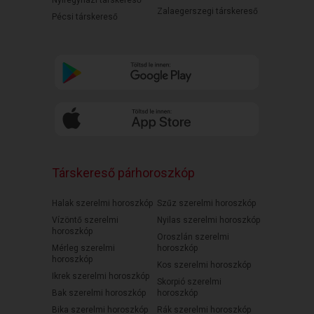
Nyíregyházi társkereső
Zalaegerszegi társkereső
Pécsi társkereső
Társkereső párhoroszkóp
Halak szerelmi horoszkóp
Szűz szerelmi horoszkóp
Vízöntő szerelmi
Nyilas szerelmi horoszkóp
horoszkóp
Oroszlán szerelmi
Mérleg szerelmi
horoszkóp
horoszkóp
Kos szerelmi horoszkóp
Ikrek szerelmi horoszkóp
Skorpió szerelmi
Bak szerelmi horoszkóp
horoszkóp
Bika szerelmi horoszkóp
Rák szerelmi horoszkóp