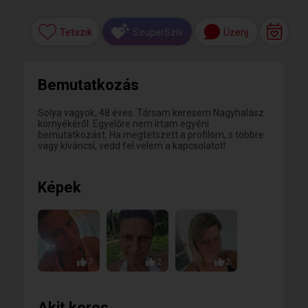
Tetszik
Üzenj
SzuperSzív
Bemutatkozás
Solya vagyok, 48 éves. Társam keresem Nagyhalász
környékéről. Egyelőre nem írtam egyéni
bemutatkozást. Ha megtetszett a profilom, s többre
vagy kíváncsi, vedd fel velem a kapcsolatot!
Képek
7
2
2
Akit keres