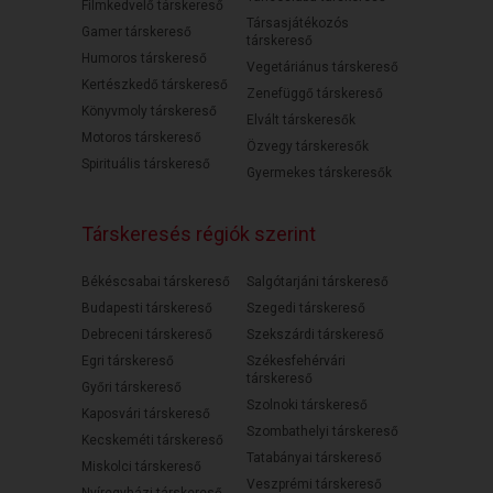
Filmkedvelő társkereső
Társasjátékozós
Gamer társkereső
társkereső
Humoros társkereső
Vegetáriánus társkereső
Kertészkedő társkereső
Zenefüggő társkereső
Könyvmoly társkereső
Elvált társkeresők
Motoros társkereső
Özvegy társkeresők
Spirituális társkereső
Gyermekes társkeresők
Társkeresés régiók szerint
Békéscsabai társkereső
Salgótarjáni társkereső
Budapesti társkereső
Szegedi társkereső
Debreceni társkereső
Szekszárdi társkereső
Egri társkereső
Székesfehérvári
társkereső
Győri társkereső
Szolnoki társkereső
Kaposvári társkereső
Szombathelyi társkereső
Kecskeméti társkereső
Tatabányai társkereső
Miskolci társkereső
Veszprémi társkereső