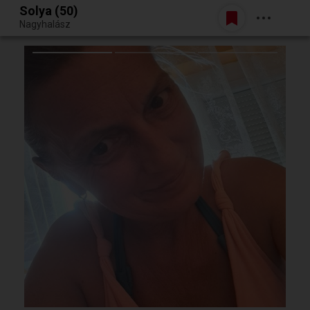
Solya (50)
Belépés
Nagyhalász
Egy jó randiból bármi lehet.