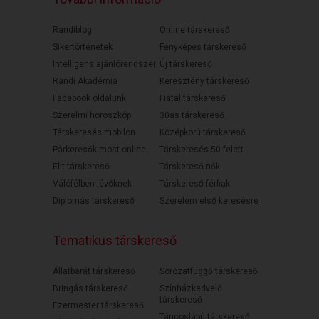
Randiblog
Online társkereső
Sikertörténetek
Fényképes társkereső
Intelligens ajánlórendszer
Új társkereső
Randi Akadémia
Keresztény társkereső
Facebook oldalunk
Fiatal társkereső
Szerelmi horoszkóp
30as társkereső
Társkeresés mobilon
Középkorú társkereső
Párkeresők most online
Társkeresés 50 felett
Elit társkereső
Társkereső nők
Válófélben lévőknek
Társkereső férfiak
Diplomás társkereső
Szerelem első keresésre
Tematikus társkereső
Állatbarát társkereső
Sorozatfüggő társkereső
Bringás társkereső
Színházkedvelő
társkereső
Ezermester társkereső
Táncoslábú társkereső