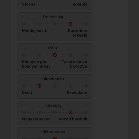
Vicces
Komoly
Pontosság
Mindig késik
Korábban
érkezik
Pénz
Könnyen jön,
Takarékosan
könnyen megy
beosztja
Öltözködés
Divat
Praktikum
Társaság
Nagy társaság
Közeli barátok
Időbeosztás