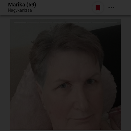
Marika (59)
Belépés
Nagykanizsa
Egy jó randiból bármi lehet.