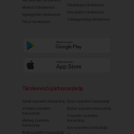
Kecskeméti társkereső
Tatabányai társkereső
Miskolci társkereső
Veszprémi társkereső
Nyíregyházi társkereső
Zalaegerszegi társkereső
Pécsi társkereső
Társkereső párhoroszkóp
Halak szerelmi horoszkóp
Szűz szerelmi horoszkóp
Vízöntő szerelmi
Nyilas szerelmi horoszkóp
horoszkóp
Oroszlán szerelmi
Mérleg szerelmi
horoszkóp
horoszkóp
Kos szerelmi horoszkóp
Ikrek szerelmi horoszkóp