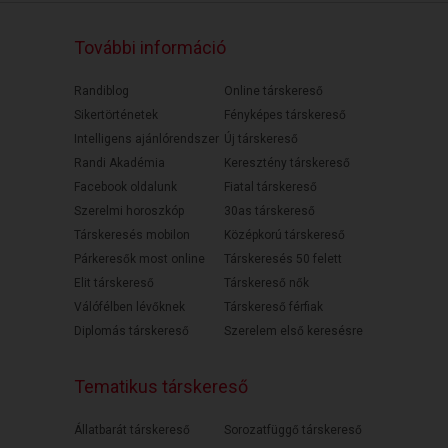
További információ
Randiblog
Online társkereső
Sikertörténetek
Fényképes társkereső
Intelligens ajánlórendszer
Új társkereső
Randi Akadémia
Keresztény társkereső
Facebook oldalunk
Fiatal társkereső
Szerelmi horoszkóp
30as társkereső
Társkeresés mobilon
Középkorú társkereső
Párkeresők most online
Társkeresés 50 felett
Elit társkereső
Társkereső nők
Válófélben lévőknek
Társkereső férfiak
Diplomás társkereső
Szerelem első keresésre
Tematikus társkereső
Állatbarát társkereső
Sorozatfüggő társkereső