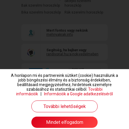
Skorpió szerelmi
Bak szerelmi horoszkóp
horoszkóp
Bika szerelmi horoszkóp
Rák szerelmi horoszkóp
Mert fontos vagy nekünk
mehnyakrak.info
Segítség, ha bajban vagy
randivonal.hu/a-nok-vedelmeben
A honlapon mi és partnereink sütiket (cookie) használunk a
jobb böngészési élmény és a biztonság érdekében,
beállításaid megjegyzéséhez, hirdetések személyre
szabásához és statisztikai célból.
További
információk
|
Információk a Google adatkezeléséről
www.randivonal.hu © Copyright 1999-2026 Dating Central Europe Zrt.
További lehetőségek
Mindet elfogadom