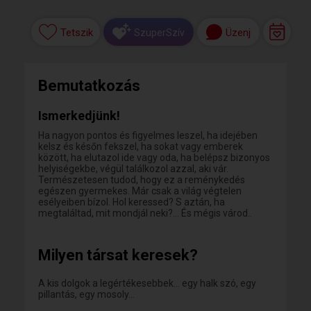
Tetszik
Üzenj
SzuperSzív
Bemutatkozás
Ismerkedjünk!
Ha nagyon pontos és figyelmes leszel, ha idejében
kelsz és későn fekszel, ha sokat vagy emberek
között, ha elutazol ide vagy oda, ha belépsz bizonyos
helyiségekbe, végül találkozol azzal, aki vár.
Természetesen tudod, hogy ez a reménykedés
egészen gyermekes. Már csak a világ végtelen
esélyeiben bízol. Hol keressed? S aztán, ha
megtaláltad, mit mondjál neki?... És mégis várod..
Milyen társat keresek?
A kis dolgok a legértékesebbek... egy halk szó, egy
pillantás, egy mosoly...