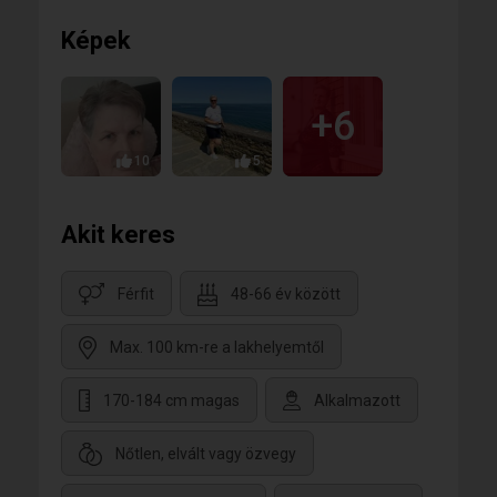
Képek
+6
10
5
Akit keres
Férfit
48-66 év között
Max. 100 km-re a lakhelyemtől
170-184 cm magas
Alkalmazott
Nőtlen, elvált vagy özvegy