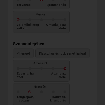
Tervezés
Spontaneitás
Munka
Valamiből meg
A munkája az
kell élni
élete
Szabadidejében
Pihenget
Klasszikus és rock zenét hallgat
A zenéről
Zavarja, ha
A zene az
szól
élete
Nyaralás:
Tengerpart,
Hátizsák,
napozás
kirándulás