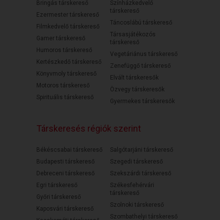
Bringás társkereső
Színházkedvelő
társkereső
Ezermester társkereső
Táncoslábú társkereső
Filmkedvelő társkereső
Társasjátékozós
Gamer társkereső
társkereső
Humoros társkereső
Vegetáriánus társkereső
Kertészkedő társkereső
Zenefüggő társkereső
Könyvmoly társkereső
Elvált társkeresők
Motoros társkereső
Özvegy társkeresők
Spirituális társkereső
Gyermekes társkeresők
Társkeresés régiók szerint
Békéscsabai társkereső
Salgótarjáni társkereső
Budapesti társkereső
Szegedi társkereső
Debreceni társkereső
Szekszárdi társkereső
Egri társkereső
Székesfehérvári
társkereső
Győri társkereső
Szolnoki társkereső
Kaposvári társkereső
Szombathelyi társkereső