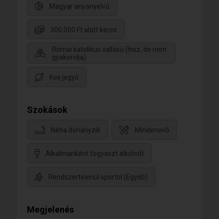
Magyar anyanyelvű
300.000 Ft alatt keres
Római katolikus vallású (hisz, de nem
gyakorolja)
Kos jegyű
Szokások
Néha dohányzik
Mindenevő
Alkalmanként fogyaszt alkoholt
Rendszertelenül sportol (Egyéb)
Megjelenés