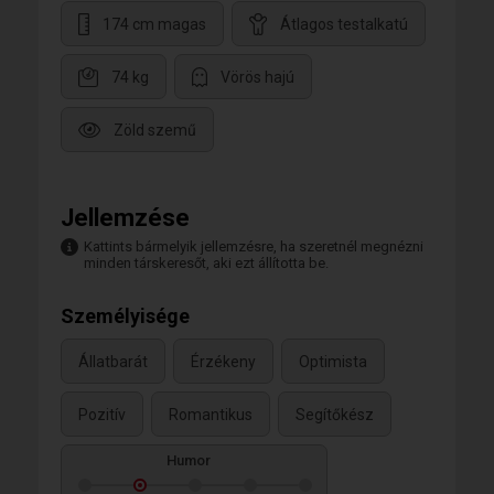
174 cm magas
Átlagos testalkatú
74 kg
Vörös hajú
Zöld szemű
Jellemzése
Kattints bármelyik jellemzésre, ha szeretnél megnézni
minden társkeresőt, aki ezt állította be.
Személyisége
Állatbarát
Érzékeny
Optimista
Pozitív
Romantikus
Segítőkész
Humor