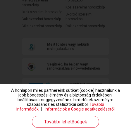
Mérleg szerelmi
horoszkóp
horoszkóp
Kos szerelmi horoszkóp
Ikrek szerelmi horoszkóp
Skorpió szerelmi
Bak szerelmi horoszkóp
horoszkóp
Bika szerelmi horoszkóp
Rák szerelmi horoszkóp
Mert fontos vagy nekünk
mehnyakrak.info
Segítség, ha bajban vagy
randivonal.hu/a-nok-vedelmeben
A honlapon mi és partnereink sütiket (cookie) használunk a
jobb böngészési élmény és a biztonság érdekében,
beállításaid megjegyzéséhez, hirdetések személyre
szabásához és statisztikai célból.
További
információk
|
Információk a Google adatkezeléséről
www.randivonal.hu © Copyright 1999-2026 Dating Central Europe Zrt.
További lehetőségek