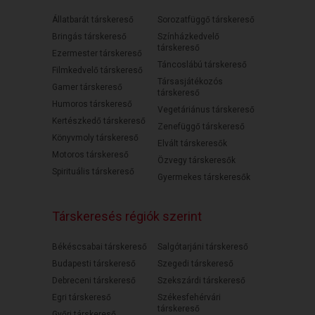
Állatbarát társkereső
Sorozatfüggő társkereső
Bringás társkereső
Színházkedvelő
társkereső
Ezermester társkereső
Táncoslábú társkereső
Filmkedvelő társkereső
Társasjátékozós
Gamer társkereső
társkereső
Humoros társkereső
Vegetáriánus társkereső
Kertészkedő társkereső
Zenefüggő társkereső
Könyvmoly társkereső
Elvált társkeresők
Motoros társkereső
Özvegy társkeresők
Spirituális társkereső
Gyermekes társkeresők
Társkeresés régiók szerint
Békéscsabai társkereső
Salgótarjáni társkereső
Budapesti társkereső
Szegedi társkereső
Debreceni társkereső
Szekszárdi társkereső
Egri társkereső
Székesfehérvári
társkereső
Győri társkereső