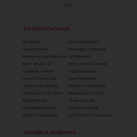
ÁSZF
További információ
Randiblog
Online társkereső
Sikertörténetek
Fényképes társkereső
Intelligens ajánlórendszer
Új társkereső
Randi Akadémia
Keresztény társkereső
Facebook oldalunk
Fiatal társkereső
Szerelmi horoszkóp
30as társkereső
Társkeresés mobilon
Középkorú társkereső
Párkeresők most online
Társkeresés 50 felett
Elit társkereső
Társkereső nők
Válófélben lévőknek
Társkereső férfiak
Diplomás társkereső
Szerelem első keresésre
Tematikus társkereső