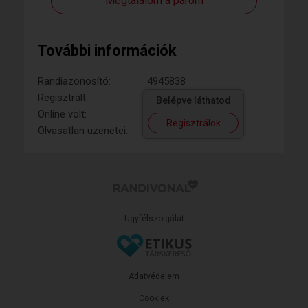
Megtalálom a párom
További információk
Randiazonosító:
4945838
Regisztrált:
Belépve láthatod
Online volt:
Regisztrálok
Olvasatlan üzenetei:
Ügyfélszolgálat
Adatvédelem
Cookiek