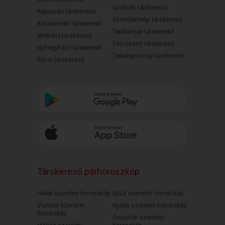
Szolnoki társkereső
Kaposvári társkereső
Szombathelyi társkereső
Kecskeméti társkereső
Tatabányai társkereső
Miskolci társkereső
Veszprémi társkereső
Nyíregyházi társkereső
Zalaegerszegi társkereső
Pécsi társkereső
Társkereső párhoroszkóp
Halak szerelmi horoszkóp
Szűz szerelmi horoszkóp
Vízöntő szerelmi
Nyilas szerelmi horoszkóp
horoszkóp
Oroszlán szerelmi