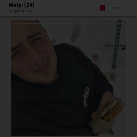
Matyi (24)
Belépés
Nagykanizsa
Egy jó randiból bármi lehet.