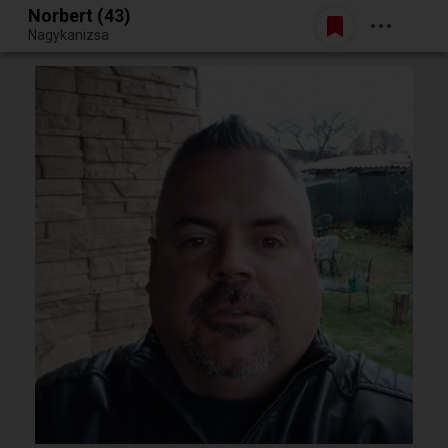
Norbert (43)
Belépés
Nagykanizsa
Egy jó randiból bármi lehet.