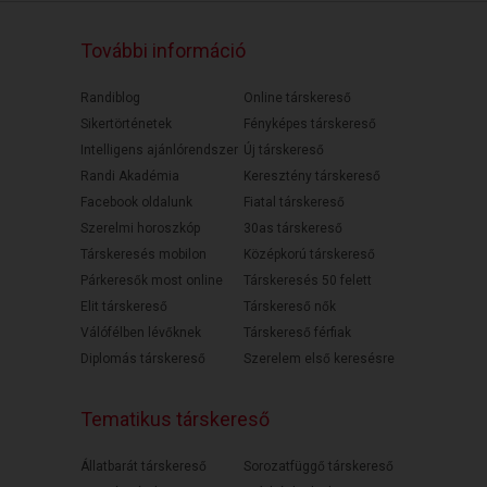
További információ
Randiblog
Online társkereső
Sikertörténetek
Fényképes társkereső
Intelligens ajánlórendszer
Új társkereső
Randi Akadémia
Keresztény társkereső
Facebook oldalunk
Fiatal társkereső
Szerelmi horoszkóp
30as társkereső
Társkeresés mobilon
Középkorú társkereső
Párkeresők most online
Társkeresés 50 felett
Elit társkereső
Társkereső nők
Válófélben lévőknek
Társkereső férfiak
Diplomás társkereső
Szerelem első keresésre
Tematikus társkereső
Állatbarát társkereső
Sorozatfüggő társkereső