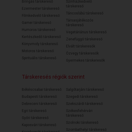
Bringás társkereső
Színházkedvelő
társkereső
Ezermester társkereső
Táncoslábú társkereső
Filmkedvelő társkereső
Társasjátékozós
Gamer társkereső
társkereső
Humoros társkereső
Vegetáriánus társkereső
Kertészkedő társkereső
Zenefüggő társkereső
Könyvmoly társkereső
Elvált társkeresők
Motoros társkereső
Özvegy társkeresők
Spirituális társkereső
Gyermekes társkeresők
Társkeresés régiók szerint
Békéscsabai társkereső
Salgótarjáni társkereső
Budapesti társkereső
Szegedi társkereső
Debreceni társkereső
Szekszárdi társkereső
Egri társkereső
Székesfehérvári
társkereső
Győri társkereső
Szolnoki társkereső
Kaposvári társkereső
Szombathelyi társkereső