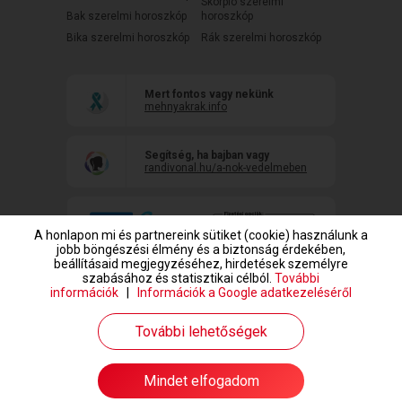
Skorpió szerelmi
Bak szerelmi horoszkóp
horoszkóp
Bika szerelmi horoszkóp
Rák szerelmi horoszkóp
Mert fontos vagy nekünk
mehnyakrak.info
Segítség, ha bajban vagy
randivonal.hu/a-nok-vedelmeben
A honlapon mi és partnereink sütiket (cookie) használunk a
jobb böngészési élmény és a biztonság érdekében,
beállításaid megjegyzéséhez, hirdetések személyre
szabásához és statisztikai célból.
További
információk
|
Információk a Google adatkezeléséről
www.randivonal.hu © Copyright 1999-2026 Dating Central Europe Zrt.
További lehetőségek
Mindet elfogadom