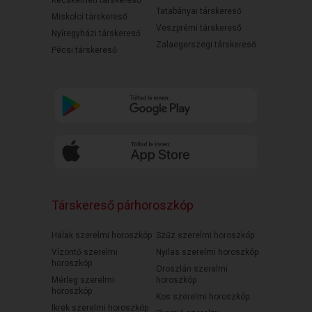
Kecskeméti társkereső
Tatabányai társkereső
Miskolci társkereső
Veszprémi társkereső
Nyíregyházi társkereső
Zalaegerszegi társkereső
Pécsi társkereső
Társkereső párhoroszkóp
Halak szerelmi horoszkóp
Szűz szerelmi horoszkóp
Vízöntő szerelmi
Nyilas szerelmi horoszkóp
horoszkóp
Oroszlán szerelmi
Mérleg szerelmi
horoszkóp
horoszkóp
Kos szerelmi horoszkóp
Ikrek szerelmi horoszkóp