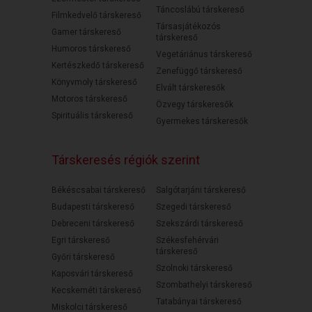
Táncoslábú társkereső
Filmkedvelő társkereső
Társasjátékozós
Gamer társkereső
társkereső
Humoros társkereső
Vegetáriánus társkereső
Kertészkedő társkereső
Zenefüggő társkereső
Könyvmoly társkereső
Elvált társkeresők
Motoros társkereső
Özvegy társkeresők
Spirituális társkereső
Gyermekes társkeresők
Társkeresés régiók szerint
Békéscsabai társkereső
Salgótarjáni társkereső
Budapesti társkereső
Szegedi társkereső
Debreceni társkereső
Szekszárdi társkereső
Egri társkereső
Székesfehérvári
társkereső
Győri társkereső
Szolnoki társkereső
Kaposvári társkereső
Szombathelyi társkereső
Kecskeméti társkereső
Tatabányai társkereső
Miskolci társkereső