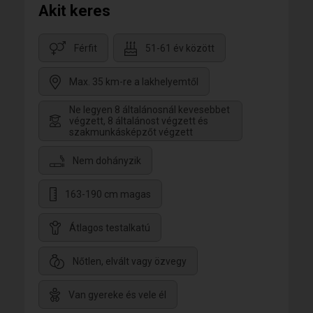
Akit keres
Férfit
51-61 év között
Max. 35 km-re a lakhelyemtől
Ne legyen 8 általánosnál kevesebbet
végzett, 8 általánost végzett és
szakmunkásképzőt végzett
Nem dohányzik
163-190 cm magas
Átlagos testalkatú
Nőtlen, elvált vagy özvegy
Van gyereke és vele él