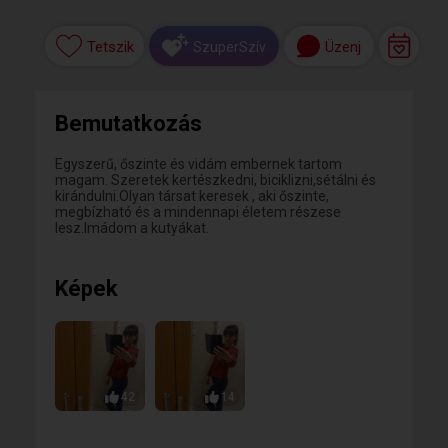
Tetszik
Üzenj
SzuperSzív
Bemutatkozás
Egyszerű, őszinte és vidám embernek tartom
magam. Szeretek kertészkedni, biciklizni,sétálni és
kirándulni.Olyan társat keresek , aki őszinte,
megbízható és a mindennapi életem részese
lesz.Imádom a kutyákat.
Képek
42
14