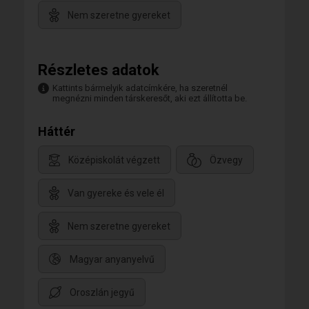
Nem szeretne gyereket
Részletes adatok
Kattints bármelyik adatcímkére, ha szeretnél
megnézni minden társkeresőt, aki ezt állította be.
Háttér
Középiskolát végzett
Özvegy
Van gyereke és vele él
Nem szeretne gyereket
Magyar anyanyelvű
Oroszlán jegyű