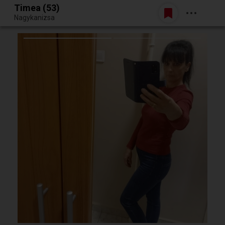
Timea (53)
Belépés
Nagykanizsa
Egy jó randiból bármi lehet.