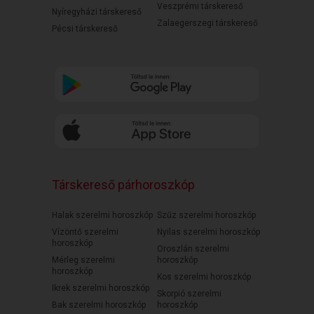
Veszprémi társkereső
Nyíregyházi társkereső
Zalaegerszegi társkereső
Pécsi társkereső
Társkereső párhoroszkóp
Halak szerelmi horoszkóp
Szűz szerelmi horoszkóp
Vízöntő szerelmi
Nyilas szerelmi horoszkóp
horoszkóp
Oroszlán szerelmi
Mérleg szerelmi
horoszkóp
horoszkóp
Kos szerelmi horoszkóp
Ikrek szerelmi horoszkóp
Skorpió szerelmi
Bak szerelmi horoszkóp
horoszkóp