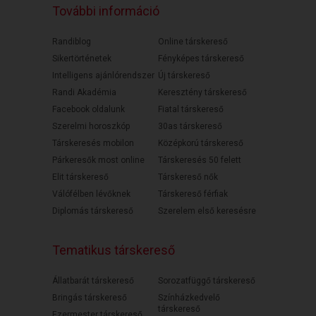
További információ
Randiblog
Online társkereső
Sikertörténetek
Fényképes társkereső
Intelligens ajánlórendszer
Új társkereső
Randi Akadémia
Keresztény társkereső
Facebook oldalunk
Fiatal társkereső
Szerelmi horoszkóp
30as társkereső
Társkeresés mobilon
Középkorú társkereső
Párkeresők most online
Társkeresés 50 felett
Elit társkereső
Társkereső nők
Válófélben lévőknek
Társkereső férfiak
Diplomás társkereső
Szerelem első keresésre
Tematikus társkereső
Állatbarát társkereső
Sorozatfüggő társkereső
Bringás társkereső
Színházkedvelő
társkereső
Ezermester társkereső