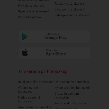
Tatabányai társkereső
Miskolci társkereső
Veszprémi társkereső
Nyíregyházi társkereső
Zalaegerszegi társkereső
Pécsi társkereső
Társkereső párhoroszkóp
Halak szerelmi horoszkóp
Szűz szerelmi horoszkóp
Vízöntő szerelmi
Nyilas szerelmi horoszkóp
horoszkóp
Oroszlán szerelmi
Mérleg szerelmi
horoszkóp
horoszkóp
Kos szerelmi horoszkóp
Ikrek szerelmi horoszkóp