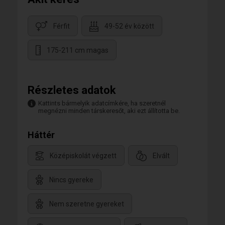
Férfit
49-52 év között
175-211 cm magas
Részletes adatok
Kattints bármelyik adatcímkére, ha szeretnél
megnézni minden társkeresőt, aki ezt állította be.
Háttér
Középiskolát végzett
Elvált
Nincs gyereke
Nem szeretne gyereket