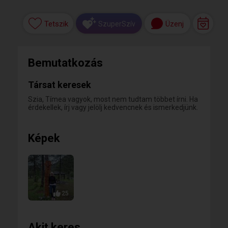
Tetszik
Üzenj
SzuperSzív
Bemutatkozás
Társat keresek
Szia, Tímea vagyok, most nem tudtam többet írni. Ha
érdekellek, írj vagy jelölj kedvencnek és ismerkedjünk.
Képek
25
Akit keres