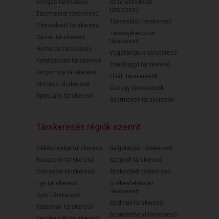
Bringás társkereső
Színházkedvelő
társkereső
Ezermester társkereső
Táncoslábú társkereső
Filmkedvelő társkereső
Társasjátékozós
Gamer társkereső
társkereső
Humoros társkereső
Vegetáriánus társkereső
Kertészkedő társkereső
Zenefüggő társkereső
Könyvmoly társkereső
Elvált társkeresők
Motoros társkereső
Özvegy társkeresők
Spirituális társkereső
Gyermekes társkeresők
Társkeresés régiók szerint
Békéscsabai társkereső
Salgótarjáni társkereső
Budapesti társkereső
Szegedi társkereső
Debreceni társkereső
Szekszárdi társkereső
Egri társkereső
Székesfehérvári
társkereső
Győri társkereső
Szolnoki társkereső
Kaposvári társkereső
Szombathelyi társkereső
Kecskeméti társkereső