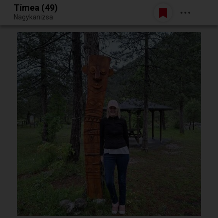
Tímea (49)
Belépés
Nagykanizsa
Egy jó randiból bármi lehet.