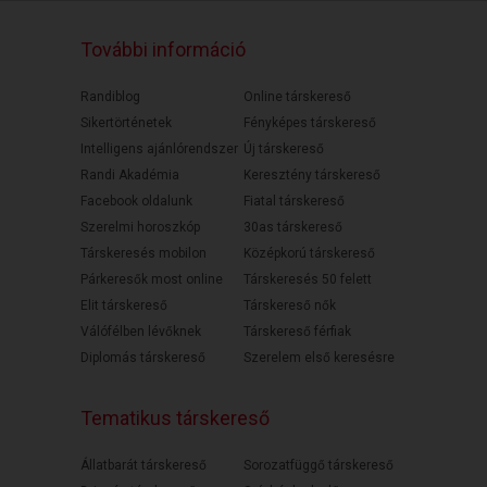
További információ
Randiblog
Online társkereső
Sikertörténetek
Fényképes társkereső
Intelligens ajánlórendszer
Új társkereső
Randi Akadémia
Keresztény társkereső
Facebook oldalunk
Fiatal társkereső
Szerelmi horoszkóp
30as társkereső
Társkeresés mobilon
Középkorú társkereső
Párkeresők most online
Társkeresés 50 felett
Elit társkereső
Társkereső nők
Válófélben lévőknek
Társkereső férfiak
Diplomás társkereső
Szerelem első keresésre
Tematikus társkereső
Állatbarát társkereső
Sorozatfüggő társkereső