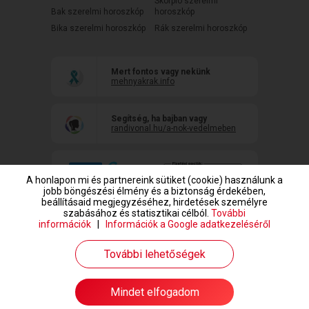
Skorpió szerelmi
Bak szerelmi horoszkóp
horoszkóp
Bika szerelmi horoszkóp
Rák szerelmi horoszkóp
Mert fontos vagy nekünk
mehnyakrak.info
Segítség, ha bajban vagy
randivonal.hu/a-nok-vedelmeben
A honlapon mi és partnereink sütiket (cookie) használunk a
jobb böngészési élmény és a biztonság érdekében,
beállításaid megjegyzéséhez, hirdetések személyre
szabásához és statisztikai célból.
További
információk
|
Információk a Google adatkezeléséről
www.randivonal.hu © Copyright 1999-2026 Dating Central Europe Zrt.
További lehetőségek
Mindet elfogadom