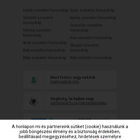
Halak szerelmi horoszkóp
Szűz szerelmi horoszkóp
Vízöntő szerelmi
Nyilas szerelmi horoszkóp
horoszkóp
Oroszlán szerelmi
Mérleg szerelmi
horoszkóp
horoszkóp
Kos szerelmi horoszkóp
Ikrek szerelmi horoszkóp
Skorpió szerelmi
Bak szerelmi horoszkóp
horoszkóp
Bika szerelmi horoszkóp
Rák szerelmi horoszkóp
Mert fontos vagy nekünk
mehnyakrak.info
Segítség, ha bajban vagy
randivonal.hu/a-nok-vedelmeben
A honlapon mi és partnereink sütiket (cookie) használunk a
jobb böngészési élmény és a biztonság érdekében,
beállításaid megjegyzéséhez, hirdetések személyre