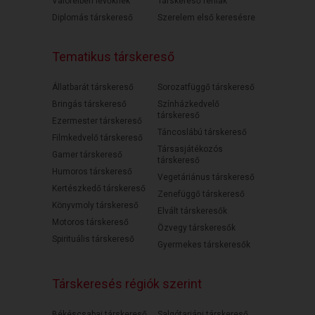
Válófélben lévőknek
Társkereső férfiak
Diplomás társkereső
Szerelem első keresésre
Tematikus társkereső
Állatbarát társkereső
Sorozatfüggő társkereső
Bringás társkereső
Színházkedvelő
társkereső
Ezermester társkereső
Táncoslábú társkereső
Filmkedvelő társkereső
Társasjátékozós
Gamer társkereső
társkereső
Humoros társkereső
Vegetáriánus társkereső
Kertészkedő társkereső
Zenefüggő társkereső
Könyvmoly társkereső
Elvált társkeresők
Motoros társkereső
Özvegy társkeresők
Spirituális társkereső
Gyermekes társkeresők
Társkeresés régiók szerint
Békéscsabai társkereső
Salgótarjáni társkereső