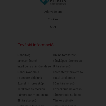
Adatvédelem
Cookiek
ÁSZF
További információ
Randiblog
Online társkereső
Sikertörténetek
Fényképes társkereső
Intelligens ajánlórendszer
Új társkereső
Randi Akadémia
Keresztény társkereső
Facebook oldalunk
Fiatal társkereső
Szerelmi horoszkóp
30as társkereső
Társkeresés mobilon
Középkorú társkereső
Párkeresők most online
Társkeresés 50 felett
Elit társkereső
Társkereső nők