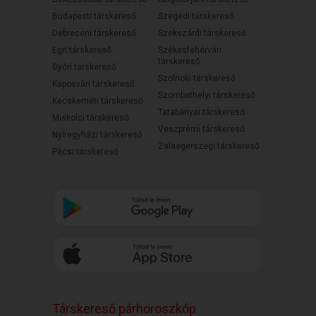
Budapesti társkereső
Szegedi társkereső
Debreceni társkereső
Szekszárdi társkereső
Egri társkereső
Székesfehérvári
társkereső
Győri társkereső
Szolnoki társkereső
Kaposvári társkereső
Szombathelyi társkereső
Kecskeméti társkereső
Tatabányai társkereső
Miskolci társkereső
Veszprémi társkereső
Nyíregyházi társkereső
Zalaegerszegi társkereső
Pécsi társkereső
Társkereső párhoroszkóp