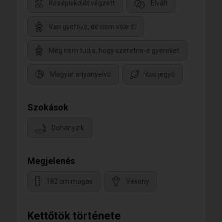
Középiskolát végzett
Elvált
Van gyereke, de nem vele él
Még nem tudja, hogy szeretne-e gyereket
Magyar anyanyelvű
Kos jegyű
Szokások
Dohányzik
Megjelenés
182 cm magas
Vékony
Kettőtök története