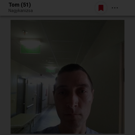
Tom (51)
Belépés
Nagykanizsa
Egy jó randiból bármi lehet.