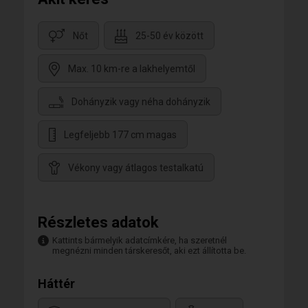
Nőt
25-50 év között
Max. 10 km-re a lakhelyemtől
Dohányzik vagy néha dohányzik
Legfeljebb 177 cm magas
Vékony vagy átlagos testalkatú
Részletes adatok
Kattints bármelyik adatcímkére, ha szeretnél
megnézni minden társkeresőt, aki ezt állította be.
Háttér