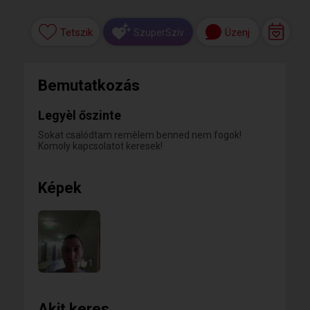
Tetszik
Üzenj
SzuperSzív
Bemutatkozás
Legyèl őszinte
Sokat csalódtam remèlem benned nem fogok!
Komoly kapcsolatot keresek!
Képek
1
Akit keres