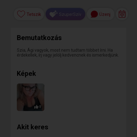
Tetszik
Üzenj
SzuperSzív
Bemutatkozás
Szia, Ági vagyok, most nem tudtam többet írni. Ha
érdekellek, írj vagy jelölj kedvencnek és ismerkedjünk.
Képek
8
Akit keres