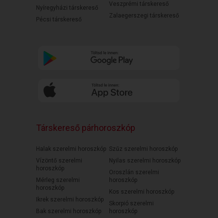
Veszprémi társkereső
Nyíregyházi társkereső
Zalaegerszegi társkereső
Pécsi társkereső
Társkereső párhoroszkóp
Halak szerelmi horoszkóp
Szűz szerelmi horoszkóp
Vízöntő szerelmi
Nyilas szerelmi horoszkóp
horoszkóp
Oroszlán szerelmi
Mérleg szerelmi
horoszkóp
horoszkóp
Kos szerelmi horoszkóp
Ikrek szerelmi horoszkóp
Skorpió szerelmi
Bak szerelmi horoszkóp
horoszkóp