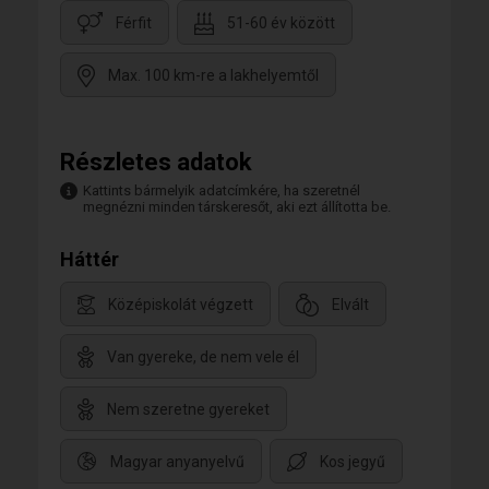
Férfit
51-60 év között
Max. 100 km-re a lakhelyemtől
Részletes adatok
Kattints bármelyik adatcímkére, ha szeretnél
megnézni minden társkeresőt, aki ezt állította be.
Háttér
Középiskolát végzett
Elvált
Van gyereke, de nem vele él
Nem szeretne gyereket
Magyar anyanyelvű
Kos jegyű