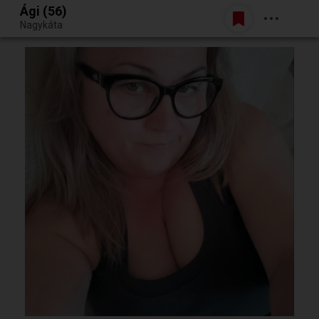
Ági (56)
Belépés
Nagykáta
Egy jó randiból bármi lehet.