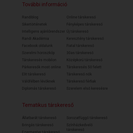
További információ
Randiblog
Online társkereső
Sikertörténetek
Fényképes társkereső
Intelligens ajánlórendszer
Új társkereső
Randi Akadémia
Keresztény társkereső
Facebook oldalunk
Fiatal társkereső
Szerelmi horoszkóp
30as társkereső
Társkeresés mobilon
Középkorú társkereső
Párkeresők most online
Társkeresés 50 felett
Elit társkereső
Társkereső nők
Válófélben lévőknek
Társkereső férfiak
Diplomás társkereső
Szerelem első keresésre
Tematikus társkereső
Állatbarát társkereső
Sorozatfüggő társkereső
Bringás társkereső
Színházkedvelő
társkereső
Ezermester társkereső