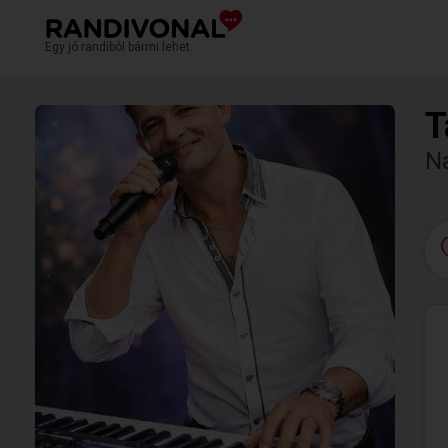
Egy jó randiból bármi lehet.
T
N