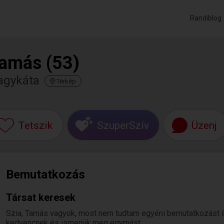
Randiblog
amás (53)
agykáta
Térkép
Tetszik
SzuperSzív
Üzenj
Bemutatkozás
Társat keresek
Szia, Tamás vagyok, most nem tudtam egyéni bemutatkozást írni.
kedvencnek és ismerjük meg egymást.