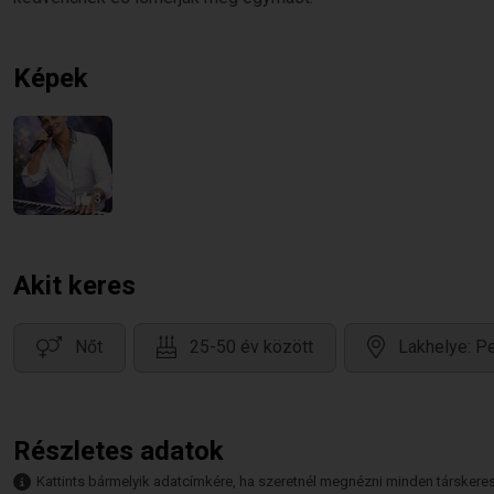
Képek
3
Akit keres
Nőt
25-50 év között
Lakhelye: P
Részletes adatok
Kattints bármelyik adatcímkére, ha szeretnél megnézni minden társkeresőt,