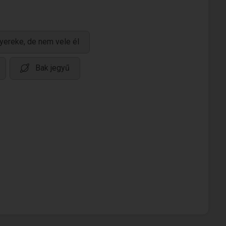
yereke, de nem vele él
Bak jegyű