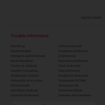
Ügyfélszolgálat
További információ
Randiblog
Online társkereső
Sikertörténetek
Fényképes társkereső
Intelligens ajánlórendszer
Új társkereső
Randi Akadémia
Keresztény társkereső
Facebook oldalunk
Fiatal társkereső
Szerelmi horoszkóp
30as társkereső
Társkeresés mobilon
Középkorú társkereső
Párkeresők most online
Társkeresés 50 felett
Elit társkereső
Társkereső nők
Válófélben lévőknek
Társkereső férfiak
Diplomás társkereső
Szerelem első keresésre