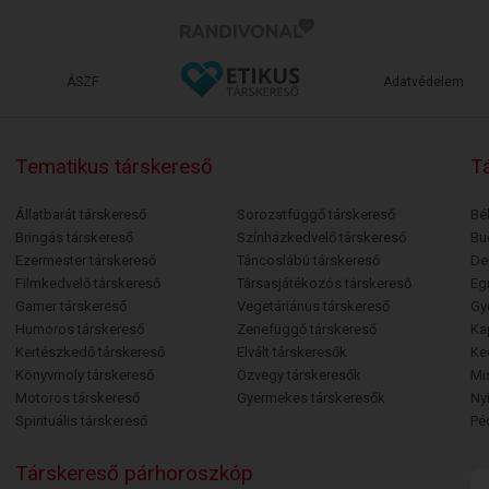
ÁSZF
Adatvédelem
Tematikus társkereső
Tá
Állatbarát társkereső
Sorozatfüggő társkereső
Bé
Bringás társkereső
Színházkedvelő társkereső
Bu
Ezermester társkereső
Táncoslábú társkereső
De
Filmkedvelő társkereső
Társasjátékozós társkereső
Egr
Gamer társkereső
Vegetáriánus társkereső
Gy
Humoros társkereső
Zenefüggő társkereső
Ka
Kertészkedő társkereső
Elvált társkeresők
Ke
Könyvmoly társkereső
Özvegy társkeresők
Mi
Motoros társkereső
Gyermekes társkeresők
Ny
Spirituális társkereső
Pé
Társkereső párhoroszkóp