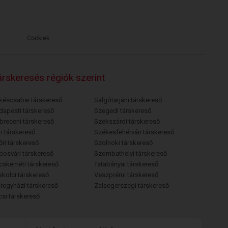
Cookiek
rskeresés régiók szerint
késcsabai társkereső
Salgótarjáni társkereső
dapesti társkereső
Szegedi társkereső
breceni társkereső
Szekszárdi társkereső
i társkereső
Székesfehérvári társkereső
őri társkereső
Szolnoki társkereső
posvári társkereső
Szombathelyi társkereső
cskeméti társkereső
Tatabányai társkereső
skolci társkereső
Veszprémi társkereső
íregyházi társkereső
Zalaegerszegi társkereső
csi társkereső