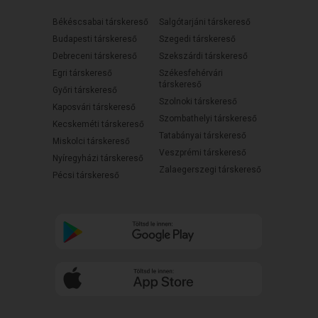
Békéscsabai társkereső
Salgótarjáni társkereső
Budapesti társkereső
Szegedi társkereső
Debreceni társkereső
Szekszárdi társkereső
Egri társkereső
Székesfehérvári
társkereső
Győri társkereső
Szolnoki társkereső
Kaposvári társkereső
Szombathelyi társkereső
Kecskeméti társkereső
Tatabányai társkereső
Miskolci társkereső
Veszprémi társkereső
Nyíregyházi társkereső
Zalaegerszegi társkereső
Pécsi társkereső