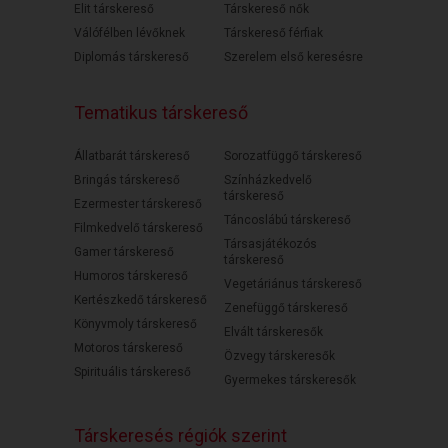
Elit társkereső
Társkereső nők
Válófélben lévőknek
Társkereső férfiak
Diplomás társkereső
Szerelem első keresésre
Tematikus társkereső
Állatbarát társkereső
Sorozatfüggő társkereső
Bringás társkereső
Színházkedvelő
társkereső
Ezermester társkereső
Táncoslábú társkereső
Filmkedvelő társkereső
Társasjátékozós
Gamer társkereső
társkereső
Humoros társkereső
Vegetáriánus társkereső
Kertészkedő társkereső
Zenefüggő társkereső
Könyvmoly társkereső
Elvált társkeresők
Motoros társkereső
Özvegy társkeresők
Spirituális társkereső
Gyermekes társkeresők
Társkeresés régiók szerint