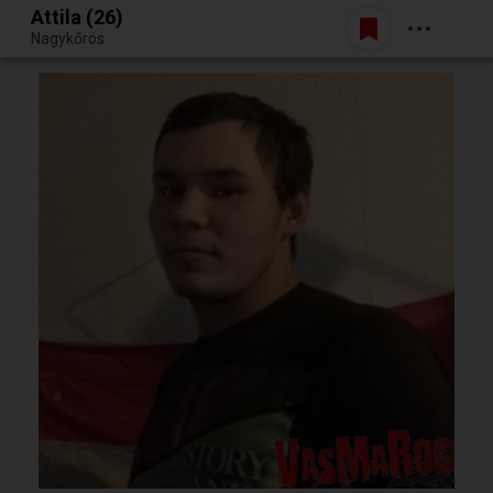
Attila (26)
Belépés
Nagykőrös
Egy jó randiból bármi lehet.