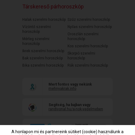
Társkereső párhoroszkóp
Halak szerelmi horoszkóp
Szűz szerelmi horoszkóp
Vízöntő szerelmi
Nyilas szerelmi horoszkóp
horoszkóp
Oroszlán szerelmi
Mérleg szerelmi
horoszkóp
horoszkóp
Kos szerelmi horoszkóp
Ikrek szerelmi horoszkóp
Skorpió szerelmi
Bak szerelmi horoszkóp
horoszkóp
Bika szerelmi horoszkóp
Rák szerelmi horoszkóp
Mert fontos vagy nekünk
mehnyakrak.info
Segítség, ha bajban vagy
randivonal.hu/a-nok-vedelmeben
A honlapon mi és partnereink sütiket (cookie) használunk a