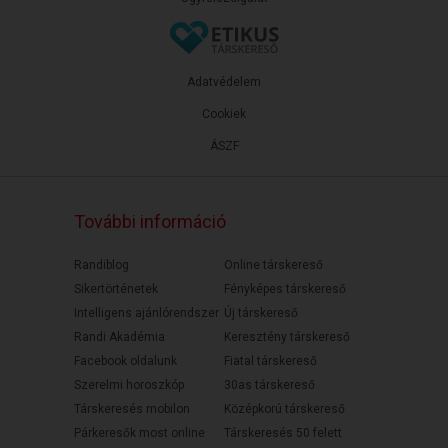
Adatvédelem
Cookiek
ÁSZF
További információ
Randiblog
Online társkereső
Sikertörténetek
Fényképes társkereső
Intelligens ajánlórendszer
Új társkereső
Randi Akadémia
Keresztény társkereső
Facebook oldalunk
Fiatal társkereső
Szerelmi horoszkóp
30as társkereső
Társkeresés mobilon
Középkorú társkereső
Párkeresők most online
Társkeresés 50 felett