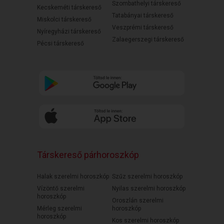
Szombathelyi társkereső
Kecskeméti társkereső
Tatabányai társkereső
Miskolci társkereső
Veszprémi társkereső
Nyíregyházi társkereső
Zalaegerszegi társkereső
Pécsi társkereső
Társkereső párhoroszkóp
Halak szerelmi horoszkóp
Szűz szerelmi horoszkóp
Vízöntő szerelmi
Nyilas szerelmi horoszkóp
horoszkóp
Oroszlán szerelmi
Mérleg szerelmi
horoszkóp
horoszkóp
Kos szerelmi horoszkóp