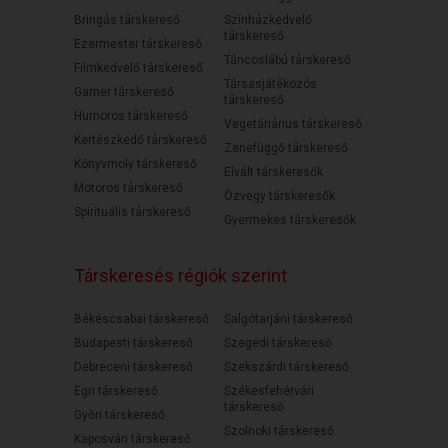
Bringás társkereső
Színházkedvelő
társkereső
Ezermester társkereső
Táncoslábú társkereső
Filmkedvelő társkereső
Társasjátékozós
Gamer társkereső
társkereső
Humoros társkereső
Vegetáriánus társkereső
Kertészkedő társkereső
Zenefüggő társkereső
Könyvmoly társkereső
Elvált társkeresők
Motoros társkereső
Özvegy társkeresők
Spirituális társkereső
Gyermekes társkeresők
Társkeresés régiók szerint
Békéscsabai társkereső
Salgótarjáni társkereső
Budapesti társkereső
Szegedi társkereső
Debreceni társkereső
Szekszárdi társkereső
Egri társkereső
Székesfehérvári
társkereső
Győri társkereső
Szolnoki társkereső
Kaposvári társkereső