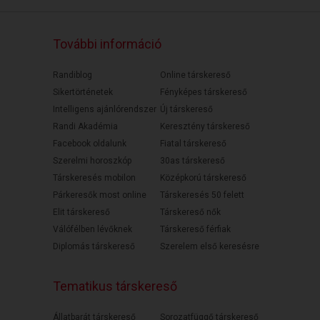
További információ
Randiblog
Online társkereső
Sikertörténetek
Fényképes társkereső
Intelligens ajánlórendszer
Új társkereső
Randi Akadémia
Keresztény társkereső
Facebook oldalunk
Fiatal társkereső
Szerelmi horoszkóp
30as társkereső
Társkeresés mobilon
Középkorú társkereső
Párkeresők most online
Társkeresés 50 felett
Elit társkereső
Társkereső nők
Válófélben lévőknek
Társkereső férfiak
Diplomás társkereső
Szerelem első keresésre
Tematikus társkereső
Állatbarát társkereső
Sorozatfüggő társkereső