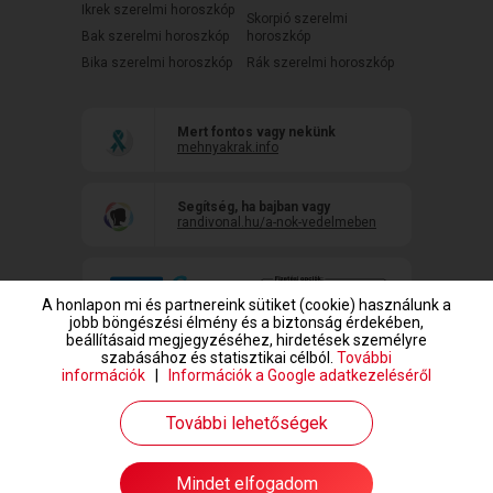
Ikrek szerelmi horoszkóp
Skorpió szerelmi
Bak szerelmi horoszkóp
horoszkóp
Bika szerelmi horoszkóp
Rák szerelmi horoszkóp
Mert fontos vagy nekünk
mehnyakrak.info
Segítség, ha bajban vagy
randivonal.hu/a-nok-vedelmeben
A honlapon mi és partnereink sütiket (cookie) használunk a
jobb böngészési élmény és a biztonság érdekében,
beállításaid megjegyzéséhez, hirdetések személyre
szabásához és statisztikai célból.
További
információk
|
Információk a Google adatkezeléséről
www.randivonal.hu © Copyright 1999-2026 Dating Central Europe Zrt.
További lehetőségek
Mindet elfogadom