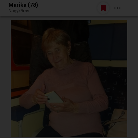
Marika (78)
Belépés
Nagykőrös
Egy jó randiból bármi lehet.