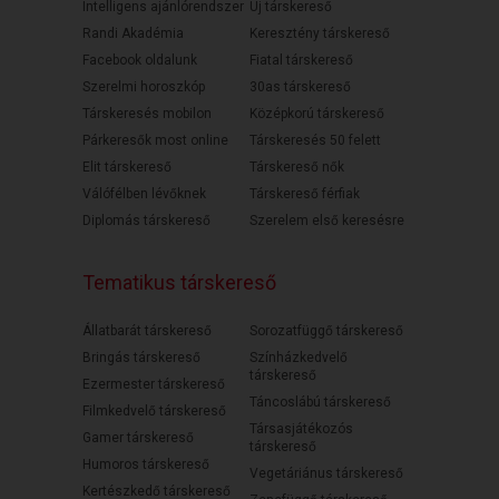
Intelligens ajánlórendszer
Új társkereső
Randi Akadémia
Keresztény társkereső
Facebook oldalunk
Fiatal társkereső
Szerelmi horoszkóp
30as társkereső
Társkeresés mobilon
Középkorú társkereső
Párkeresők most online
Társkeresés 50 felett
Elit társkereső
Társkereső nők
Válófélben lévőknek
Társkereső férfiak
Diplomás társkereső
Szerelem első keresésre
Tematikus társkereső
Állatbarát társkereső
Sorozatfüggő társkereső
Bringás társkereső
Színházkedvelő
társkereső
Ezermester társkereső
Táncoslábú társkereső
Filmkedvelő társkereső
Társasjátékozós
Gamer társkereső
társkereső
Humoros társkereső
Vegetáriánus társkereső
Kertészkedő társkereső