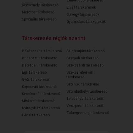
Zenefüggő társkereső
Könyvmoly társkereső
Elvált társkeresők
Motoros társkereső
Özvegy társkeresők
Spirituális társkereső
Gyermekes társkeresők
Társkeresés régiók szerint
Békéscsabai társkereső
Salgótarjáni társkereső
Budapesti társkereső
Szegedi társkereső
Debreceni társkereső
Szekszárdi társkereső
Egri társkereső
Székesfehérvári
társkereső
Győri társkereső
Szolnoki társkereső
Kaposvári társkereső
Szombathelyi társkereső
Kecskeméti társkereső
Tatabányai társkereső
Miskolci társkereső
Veszprémi társkereső
Nyíregyházi társkereső
Zalaegerszegi társkereső
Pécsi társkereső