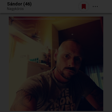
Sándor (46)
Belépés
Nagykőrös
Egy jó randiból bármi lehet.