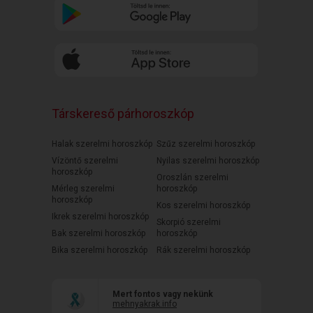
Társkereső párhoroszkóp
Halak szerelmi horoszkóp
Szűz szerelmi horoszkóp
Vízöntő szerelmi
Nyilas szerelmi horoszkóp
horoszkóp
Oroszlán szerelmi
Mérleg szerelmi
horoszkóp
horoszkóp
Kos szerelmi horoszkóp
Ikrek szerelmi horoszkóp
Skorpió szerelmi
Bak szerelmi horoszkóp
horoszkóp
Bika szerelmi horoszkóp
Rák szerelmi horoszkóp
Mert fontos vagy nekünk
mehnyakrak.info