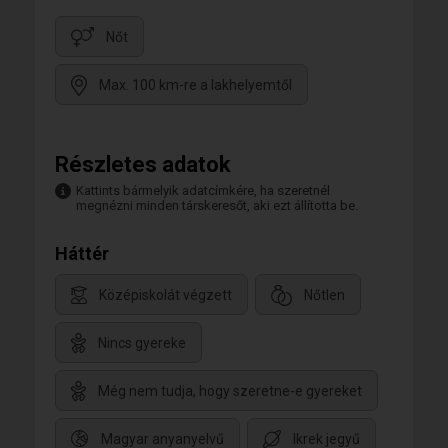
Nőt
Max. 100 km-re a lakhelyemtől
Részletes adatok
Kattints bármelyik adatcímkére, ha szeretnél
megnézni minden társkeresőt, aki ezt állította be.
Háttér
Középiskolát végzett
Nőtlen
Nincs gyereke
Még nem tudja, hogy szeretne-e gyereket
Magyar anyanyelvű
Ikrek jegyű