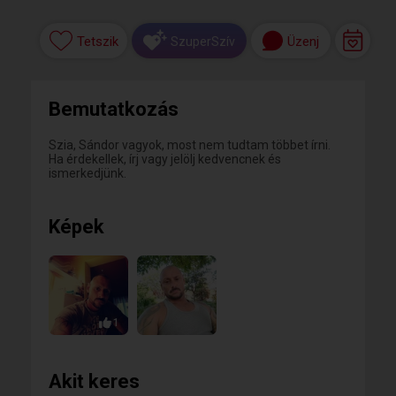
Tetszik
Üzenj
SzuperSzív
Bemutatkozás
Szia, Sándor vagyok, most nem tudtam többet írni.
Ha érdekellek, írj vagy jelölj kedvencnek és
ismerkedjünk.
Képek
1
Akit keres