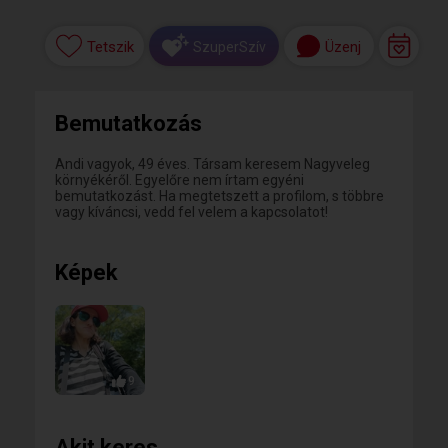
Tetszik
Üzenj
SzuperSzív
Bemutatkozás
Andi vagyok, 49 éves. Társam keresem Nagyveleg
környékéről. Egyelőre nem írtam egyéni
bemutatkozást. Ha megtetszett a profilom, s többre
vagy kíváncsi, vedd fel velem a kapcsolatot!
Képek
9
Akit keres