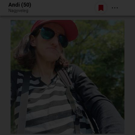
Andi (50)
Belépés
Nagyveleg
Egy jó randiból bármi lehet.