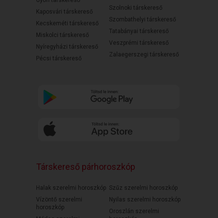
Győri társkereső
Szolnoki társkereső
Kaposvári társkereső
Szombathelyi társkereső
Kecskeméti társkereső
Tatabányai társkereső
Miskolci társkereső
Veszprémi társkereső
Nyíregyházi társkereső
Zalaegerszegi társkereső
Pécsi társkereső
Társkereső párhoroszkóp
Halak szerelmi horoszkóp
Szűz szerelmi horoszkóp
Vízöntő szerelmi
Nyilas szerelmi horoszkóp
horoszkóp
Oroszlán szerelmi