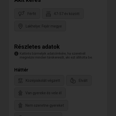
Férfit
47-57 év között
Lakhelye: Fejér megye
Részletes adatok
Kattints bármelyik adatcímkére, ha szeretnél
megnézni minden társkeresőt, aki ezt állította be.
Háttér
Középiskolát végzett
Elvált
Van gyereke és vele él
Nem szeretne gyereket