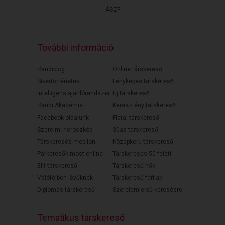
ÁSZF
További információ
Randiblog
Online társkereső
Sikertörténetek
Fényképes társkereső
Intelligens ajánlórendszer
Új társkereső
Randi Akadémia
Keresztény társkereső
Facebook oldalunk
Fiatal társkereső
Szerelmi horoszkóp
30as társkereső
Társkeresés mobilon
Középkorú társkereső
Párkeresők most online
Társkeresés 50 felett
Elit társkereső
Társkereső nők
Válófélben lévőknek
Társkereső férfiak
Diplomás társkereső
Szerelem első keresésre
Tematikus társkereső