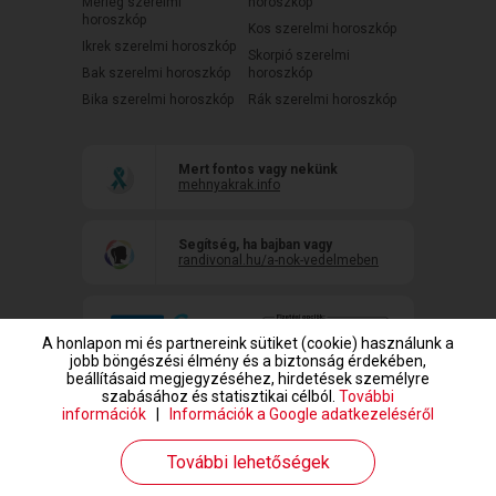
Mérleg szerelmi
horoszkóp
horoszkóp
Kos szerelmi horoszkóp
Ikrek szerelmi horoszkóp
Skorpió szerelmi
Bak szerelmi horoszkóp
horoszkóp
Bika szerelmi horoszkóp
Rák szerelmi horoszkóp
Mert fontos vagy nekünk
mehnyakrak.info
Segítség, ha bajban vagy
randivonal.hu/a-nok-vedelmeben
A honlapon mi és partnereink sütiket (cookie) használunk a
jobb böngészési élmény és a biztonság érdekében,
beállításaid megjegyzéséhez, hirdetések személyre
szabásához és statisztikai célból.
További
információk
|
Információk a Google adatkezeléséről
www.randivonal.hu © Copyright 1999-2026 Dating Central Europe Zrt.
További lehetőségek