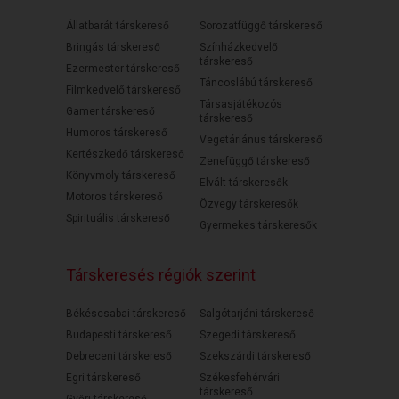
Állatbarát társkereső
Sorozatfüggő társkereső
Bringás társkereső
Színházkedvelő
társkereső
Ezermester társkereső
Táncoslábú társkereső
Filmkedvelő társkereső
Társasjátékozós
Gamer társkereső
társkereső
Humoros társkereső
Vegetáriánus társkereső
Kertészkedő társkereső
Zenefüggő társkereső
Könyvmoly társkereső
Elvált társkeresők
Motoros társkereső
Özvegy társkeresők
Spirituális társkereső
Gyermekes társkeresők
Társkeresés régiók szerint
Békéscsabai társkereső
Salgótarjáni társkereső
Budapesti társkereső
Szegedi társkereső
Debreceni társkereső
Szekszárdi társkereső
Egri társkereső
Székesfehérvári
társkereső