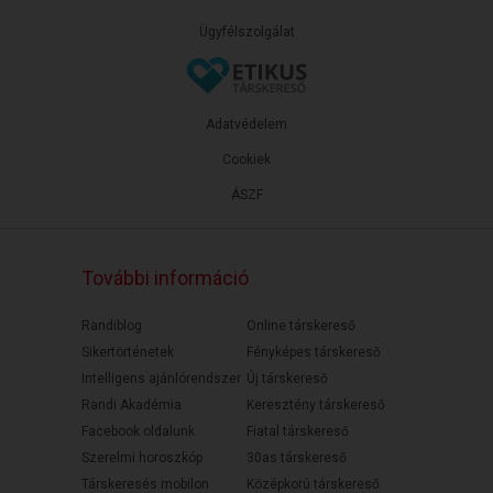
Ügyfélszolgálat
Adatvédelem
Cookiek
ÁSZF
További információ
Randiblog
Online társkereső
Sikertörténetek
Fényképes társkereső
Intelligens ajánlórendszer
Új társkereső
Randi Akadémia
Keresztény társkereső
Facebook oldalunk
Fiatal társkereső
Szerelmi horoszkóp
30as társkereső
Társkeresés mobilon
Középkorú társkereső