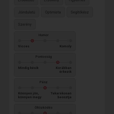
Érdeklődő
Érzékeny
Figyelmes
Jóindulatú
Optimista
Segítőkész
Szerény
Humor
Vicces
Komoly
Pontosság
Mindig késik
Korábban
érkezik
Pénz
Könnyen jön,
Takarékosan
könnyen megy
beosztja
Öltözködés