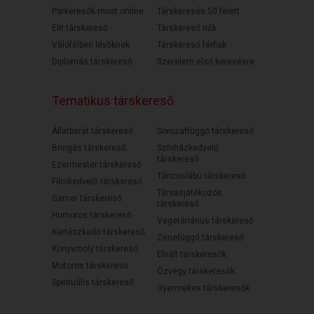
Párkeresők most online
Társkeresés 50 felett
Elit társkereső
Társkereső nők
Válófélben lévőknek
Társkereső férfiak
Diplomás társkereső
Szerelem első keresésre
Tematikus társkereső
Állatbarát társkereső
Sorozatfüggő társkereső
Bringás társkereső
Színházkedvelő
társkereső
Ezermester társkereső
Táncoslábú társkereső
Filmkedvelő társkereső
Társasjátékozós
Gamer társkereső
társkereső
Humoros társkereső
Vegetáriánus társkereső
Kertészkedő társkereső
Zenefüggő társkereső
Könyvmoly társkereső
Elvált társkeresők
Motoros társkereső
Özvegy társkeresők
Spirituális társkereső
Gyermekes társkeresők