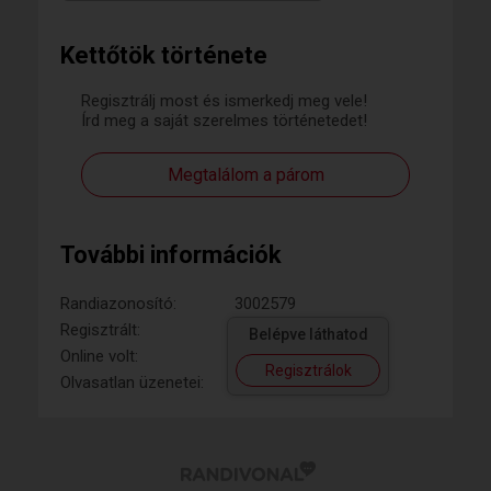
Kettőtök története
Regisztrálj most és ismerkedj meg vele!
Írd meg a saját szerelmes történetedet!
Megtalálom a párom
További információk
Randiazonosító:
3002579
Regisztrált:
Belépve láthatod
Online volt:
Regisztrálok
Olvasatlan üzenetei: