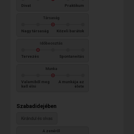
Divat
Praktikum
Társaság
Nagy társaság
Közeli barátok
Időbeosztás
Tervezés
Spontaneitás
Munka
Valamiből meg
A munkája az
kell élni
élete
Szabadidejében
Kirándul és olvas
A zenéről