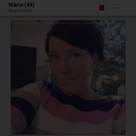
Mária (49)
Belépés
Nagyvenyim
Egy jó randiból bármi lehet.