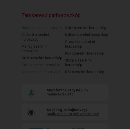
Társkereső párhoroszkóp
Halak szerelmi horoszkóp
Szűz szerelmi horoszkóp
Vízöntő szerelmi
Nyilas szerelmi horoszkóp
horoszkóp
Oroszlán szerelmi
Mérleg szerelmi
horoszkóp
horoszkóp
Kos szerelmi horoszkóp
Ikrek szerelmi horoszkóp
Skorpió szerelmi
Bak szerelmi horoszkóp
horoszkóp
Bika szerelmi horoszkóp
Rák szerelmi horoszkóp
Mert fontos vagy nekünk
mehnyakrak.info
Segítség, ha bajban vagy
randivonal.hu/a-nok-vedelmeben