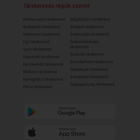
Társkeresés régiók szerint
Békéscsabai társkereső
Salgótarjáni társkereső
Budapesti társkereső
Szegedi társkereső
Debreceni társkereső
Szekszárdi társkereső
Egri társkereső
Székesfehérvári
társkereső
Győri társkereső
Szolnoki társkereső
Kaposvári társkereső
Szombathelyi társkereső
Kecskeméti társkereső
Tatabányai társkereső
Miskolci társkereső
Veszprémi társkereső
Nyíregyházi társkereső
Zalaegerszegi társkereső
Pécsi társkereső