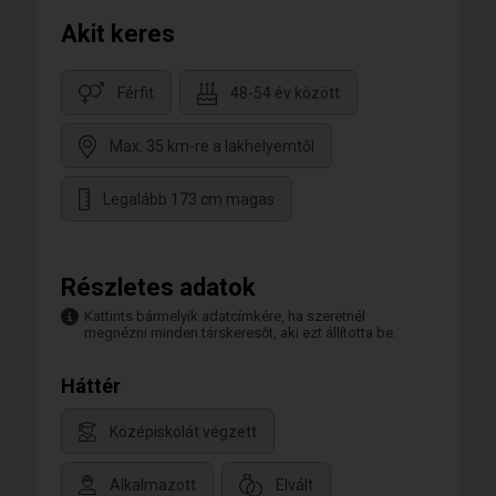
Akit keres
Férfit
48-54 év között
Max. 35 km-re a lakhelyemtől
Legalább 173 cm magas
Részletes adatok
Kattints bármelyik adatcímkére, ha szeretnél
megnézni minden társkeresőt, aki ezt állította be.
Háttér
Középiskolát végzett
Alkalmazott
Elvált