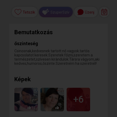
Tetszik
Üzenj
SzuperSzív
Bemutatkozás
őszinteség
Csinosnak,kedvesnek tartott nő vagyok.tartós
kapcsolatot keresek.Szeretek főzni,szeretem a
természetet,szívesen kiràndulok.Tàrsra vàgyom,aki
kedves,humoros,őszinte.Szeretném ha szeretnél!
Képek
+6
32
7