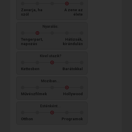
Zavarja, ha
A zene az
szól
élete
Nyaralás:
Tengerpart,
Hátizsák,
napozás
kirándulás
Kivel utazik?
Kettesben
Barátokkal
Moziban...
Művészfilmek
Hollywood
Esténként...
Otthon
Programok