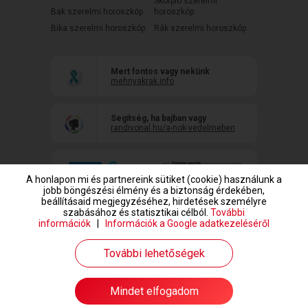
Skorpió szerelmi
Bak szerelmi horoszkóp
horoszkóp
Bika szerelmi horoszkóp
Rák szerelmi horoszkóp
Mert fontos vagy nekünk
mehnyakrak.info
Segítség, ha bajban vagy
randivonal.hu/a-nok-vedelmeben
A honlapon mi és partnereink sütiket (cookie) használunk a
jobb böngészési élmény és a biztonság érdekében,
beállításaid megjegyzéséhez, hirdetések személyre
szabásához és statisztikai célból.
További
információk
|
Információk a Google adatkezeléséről
www.randivonal.hu © Copyright 1999-2026 Dating Central Europe Zrt.
További lehetőségek
Mindet elfogadom