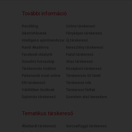
További információ
Randiblog
Online társkereső
Sikertörténetek
Fényképes társkereső
Intelligens ajánlórendszer
Új társkereső
Randi Akadémia
Keresztény társkereső
Facebook oldalunk
Fiatal társkereső
Szerelmi horoszkóp
30as társkereső
Társkeresés mobilon
Középkorú társkereső
Párkeresők most online
Társkeresés 50 felett
Elit társkereső
Társkereső nők
Válófélben lévőknek
Társkereső férfiak
Diplomás társkereső
Szerelem első keresésre
Tematikus társkereső
Állatbarát társkereső
Sorozatfüggő társkereső