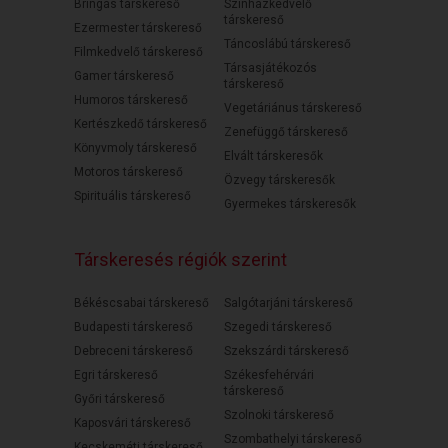
Bringás társkereső
Színházkedvelő
társkereső
Ezermester társkereső
Táncoslábú társkereső
Filmkedvelő társkereső
Társasjátékozós
Gamer társkereső
társkereső
Humoros társkereső
Vegetáriánus társkereső
Kertészkedő társkereső
Zenefüggő társkereső
Könyvmoly társkereső
Elvált társkeresők
Motoros társkereső
Özvegy társkeresők
Spirituális társkereső
Gyermekes társkeresők
Társkeresés régiók szerint
Békéscsabai társkereső
Salgótarjáni társkereső
Budapesti társkereső
Szegedi társkereső
Debreceni társkereső
Szekszárdi társkereső
Egri társkereső
Székesfehérvári
társkereső
Győri társkereső
Szolnoki társkereső
Kaposvári társkereső
Szombathelyi társkereső
Kecskeméti társkereső