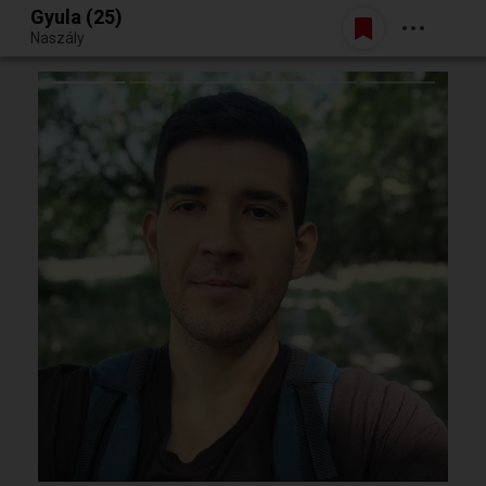
Gyula (25)
Belépés
Naszály
Egy jó randiból bármi lehet.