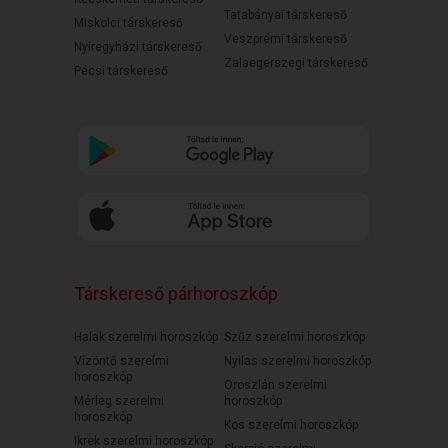
Tatabányai társkereső
Miskolci társkereső
Veszprémi társkereső
Nyíregyházi társkereső
Zalaegerszegi társkereső
Pécsi társkereső
Társkereső párhoroszkóp
Halak szerelmi horoszkóp
Szűz szerelmi horoszkóp
Vízöntő szerelmi
Nyilas szerelmi horoszkóp
horoszkóp
Oroszlán szerelmi
Mérleg szerelmi
horoszkóp
horoszkóp
Kos szerelmi horoszkóp
Ikrek szerelmi horoszkóp