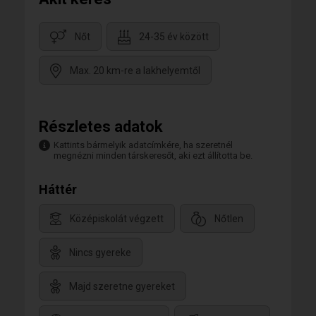
Nőt
24-35 év között
Max. 20 km-re a lakhelyemtől
Részletes adatok
Kattints bármelyik adatcímkére, ha szeretnél
megnézni minden társkeresőt, aki ezt állította be.
Háttér
Középiskolát végzett
Nőtlen
Nincs gyereke
Majd szeretne gyereket