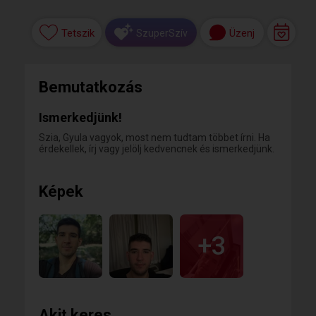
Tetszik
Üzenj
SzuperSzív
Bemutatkozás
Ismerkedjünk!
Szia, Gyula vagyok, most nem tudtam többet írni. Ha
érdekellek, írj vagy jelölj kedvencnek és ismerkedjünk.
Képek
+3
Akit keres