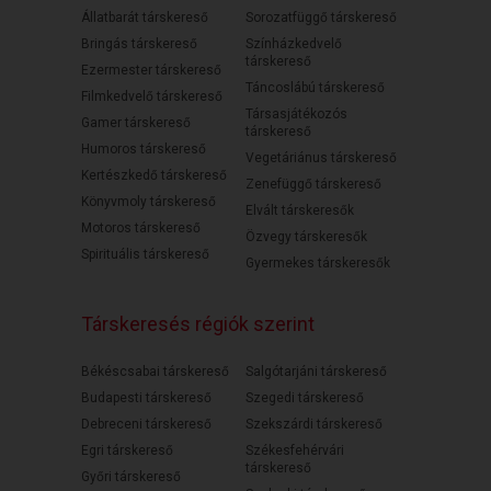
Állatbarát társkereső
Sorozatfüggő társkereső
Bringás társkereső
Színházkedvelő
társkereső
Ezermester társkereső
Táncoslábú társkereső
Filmkedvelő társkereső
Társasjátékozós
Gamer társkereső
társkereső
Humoros társkereső
Vegetáriánus társkereső
Kertészkedő társkereső
Zenefüggő társkereső
Könyvmoly társkereső
Elvált társkeresők
Motoros társkereső
Özvegy társkeresők
Spirituális társkereső
Gyermekes társkeresők
Társkeresés régiók szerint
Békéscsabai társkereső
Salgótarjáni társkereső
Budapesti társkereső
Szegedi társkereső
Debreceni társkereső
Szekszárdi társkereső
Egri társkereső
Székesfehérvári
társkereső
Győri társkereső