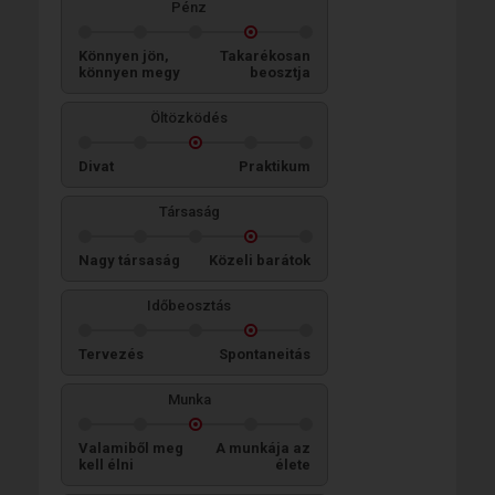
Pénz
Könnyen jön,
Takarékosan
könnyen megy
beosztja
Öltözködés
Divat
Praktikum
Társaság
Nagy társaság
Közeli barátok
Időbeosztás
Tervezés
Spontaneitás
Munka
Valamiből meg
A munkája az
kell élni
élete