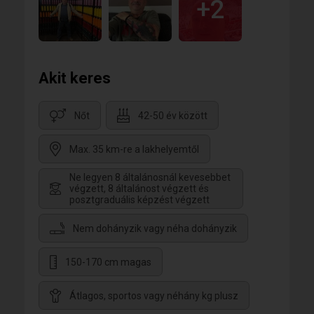
+2
Akit keres
Nőt
42-50 év között
Max. 35 km-re a lakhelyemtől
Ne legyen 8 általánosnál kevesebbet
végzett, 8 általánost végzett és
posztgraduális képzést végzett
Nem dohányzik vagy néha dohányzik
150-170 cm magas
Átlagos, sportos vagy néhány kg plusz