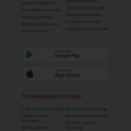
Szolnoki társkereső
Kaposvári társkereső
Szombathelyi társkereső
Kecskeméti társkereső
Tatabányai társkereső
Miskolci társkereső
Veszprémi társkereső
Nyíregyházi társkereső
Zalaegerszegi társkereső
Pécsi társkereső
Társkereső párhoroszkóp
Halak szerelmi horoszkóp
Szűz szerelmi horoszkóp
Vízöntő szerelmi
Nyilas szerelmi horoszkóp
horoszkóp
Oroszlán szerelmi
Mérleg szerelmi
horoszkóp