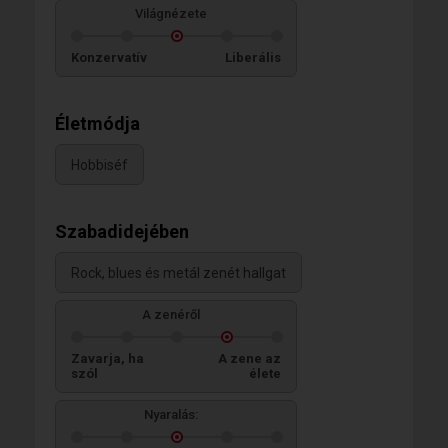
Világnézete
Konzervatív
Liberális
Életmódja
Hobbiséf
Szabadidejében
Rock, blues és metál zenét hallgat
A zenéről
Zavarja, ha
A zene az
szól
élete
Nyaralás: