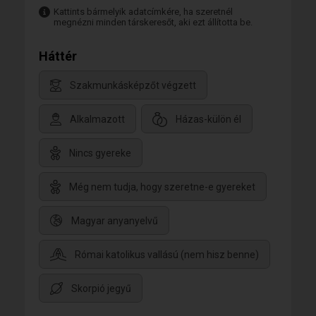
Kattints bármelyik adatcímkére, ha szeretnél
megnézni minden társkeresőt, aki ezt állította be.
Háttér
Szakmunkásképzőt végzett
Alkalmazott
Házas-külön él
Nincs gyereke
Még nem tudja, hogy szeretne-e gyereket
Magyar anyanyelvű
Római katolikus vallású (nem hisz benne)
Skorpió jegyű