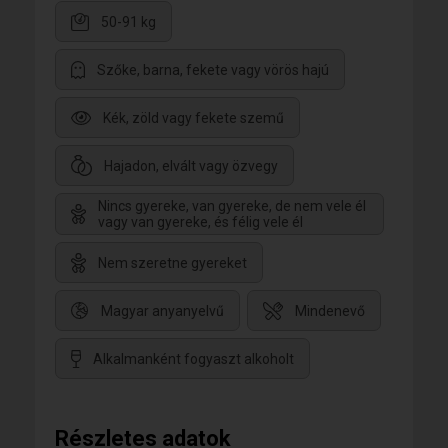
50-91 kg
Szőke, barna, fekete vagy vörös hajú
Kék, zöld vagy fekete szemű
Hajadon, elvált vagy özvegy
Nincs gyereke, van gyereke, de nem vele él
vagy van gyereke, és félig vele él
Nem szeretne gyereket
Magyar anyanyelvű
Mindenevő
Alkalmanként fogyaszt alkoholt
Részletes adatok