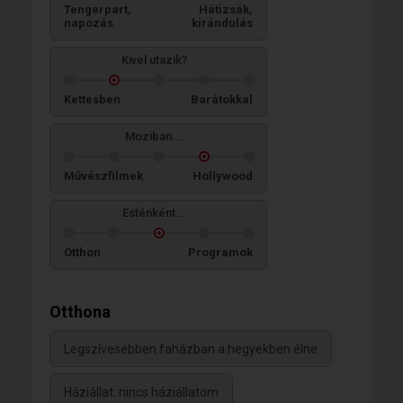
Tengerpart,
Hátizsák,
napozás
kirándulás
Kivel utazik?
Kettesben
Barátokkal
Moziban...
Művészfilmek
Hollywood
Esténként...
Otthon
Programok
Otthona
Legszívesebben faházban a hegyekben élne
Háziállat: nincs háziállatom