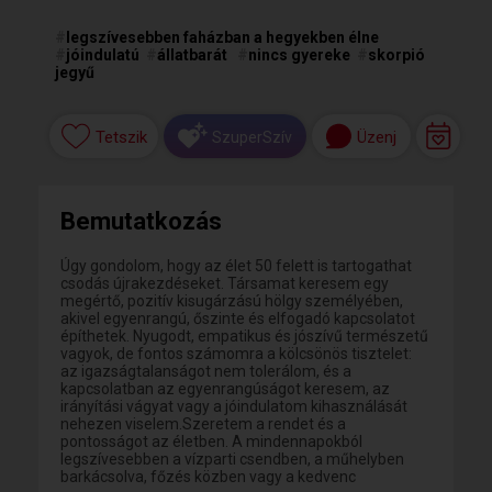
#
legszívesebben faházban a hegyekben élne
#
jóindulatú
#
állatbarát
#
nincs gyereke
#
skorpió
jegyű
Tetszik
Üzenj
SzuperSzív
Bemutatkozás
Úgy gondolom, hogy az élet 50 felett is tartogathat
csodás újrakezdéseket. Társamat keresem egy
megértő, pozitív kisugárzású hölgy személyében,
akivel egyenrangú, őszinte és elfogadó kapcsolatot
építhetek. Nyugodt, empatikus és jószívű természetű
vagyok, de fontos számomra a kölcsönös tisztelet:
az igazságtalanságot nem tolerálom, és a
kapcsolatban az egyenrangúságot keresem, az
irányítási vágyat vagy a jóindulatom kihasználását
nehezen viselem.Szeretem a rendet és a
pontosságot az életben. A mindennapokból
legszívesebben a vízparti csendben, a műhelyben
barkácsolva, főzés közben vagy a kedvenc