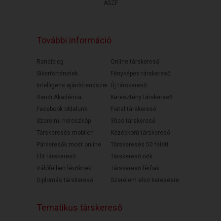
ÁSZF
További információ
Randiblog
Online társkereső
Sikertörténetek
Fényképes társkereső
Intelligens ajánlórendszer
Új társkereső
Randi Akadémia
Keresztény társkereső
Facebook oldalunk
Fiatal társkereső
Szerelmi horoszkóp
30as társkereső
Társkeresés mobilon
Középkorú társkereső
Párkeresők most online
Társkeresés 50 felett
Elit társkereső
Társkereső nők
Válófélben lévőknek
Társkereső férfiak
Diplomás társkereső
Szerelem első keresésre
Tematikus társkereső