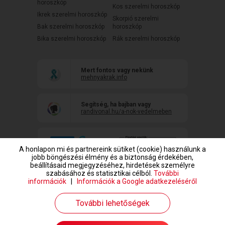
horoszkóp
Kos szerelmi horoszkóp
Ikrek szerelmi horoszkóp
Skorpió szerelmi
Bak szerelmi horoszkóp
horoszkóp
Bika szerelmi horoszkóp
Rák szerelmi horoszkóp
Mert fontos vagy nekünk
mehnyakrak.info
Segítség, ha bajban vagy
randivonal.hu/a-nok-vedelmeben
A honlapon mi és partnereink sütiket (cookie) használunk a
jobb böngészési élmény és a biztonság érdekében,
beállításaid megjegyzéséhez, hirdetések személyre
szabásához és statisztikai célból.
További
információk
|
Információk a Google adatkezeléséről
www.randivonal.hu © Copyright 1999-2026 Dating Central Europe Zrt.
További lehetőségek