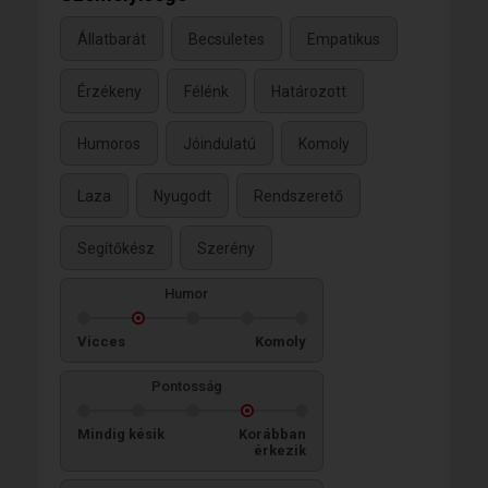
Állatbarát
Becsületes
Empatikus
Érzékeny
Félénk
Határozott
Humoros
Jóindulatú
Komoly
Laza
Nyugodt
Rendszerető
Segítőkész
Szerény
Humor
Vicces
Komoly
Pontosság
Mindig késik
Korábban
érkezik