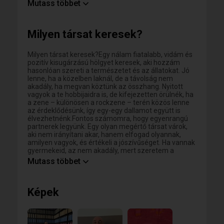
rockdalaimat hallgatva kapcsolódom ki. Ha te is egy
Mutass többet
olyan partnert keresel, aki figyel rád, értékeli a
nyugalmat, és egyenes, hűséges társad lesz, örülnék,
ha megismernénk egymást.
Milyen társat keresek?
Milyen társat keresek?Egy nálam fiatalabb, vidám és
pozitív kisugárzású hölgyet keresek, aki hozzám
hasonlóan szereti a természetet és az állatokat. Jó
lenne, ha a közelben laknál, de a távolság nem
akadály, ha megvan köztünk az összhang. Nyitott
vagyok a te hobbijaidra is, de kifejezetten örülnék, ha
a zene – különösen a rockzene – terén közös lenne
az érdeklődésünk, így egy-egy dallamot együtt is
élvezhetnénk.Fontos számomra, hogy egyenrangú
partnerek legyünk. Egy olyan megértő társat várok,
aki nem irányítani akar, hanem elfogad olyannak,
amilyen vagyok, és értékeli a jószívűséget. Ha vannak
gyermekeid, az nem akadály, mert szeretem a
gyerekeket, de az ismerkedés és a közös időtöltés
Mutass többet
szempontjából könnyebb lenne, ha már nem veled
élnének. Ha magadra ismertél, és egy egyenes,
pontos és megnyugtató társra vágysz, várom a
Képek
leveled!