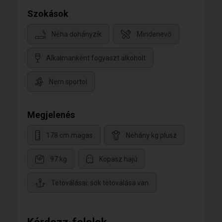
Szokások
Néha dohányzik
Mindenevő
Alkalmanként fogyaszt alkoholt
Nem sportol
Megjelenés
178 cm magas
Néhány kg plusz
97 kg
Kopasz hajú
Tetoválásai: sok tetoválása van