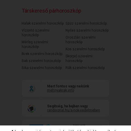
Társkereső párhoroszkóp
Halak szerelmi horoszkóp
Szűz szerelmi horoszkóp
Vízöntő szerelmi
Nyilas szerelmi horoszkóp
horoszkóp
Oroszlán szerelmi
Mérleg szerelmi
horoszkóp
horoszkóp
Kos szerelmi horoszkóp
Ikrek szerelmi horoszkóp
Skorpió szerelmi
Bak szerelmi horoszkóp
horoszkóp
Bika szerelmi horoszkóp
Rák szerelmi horoszkóp
Mert fontos vagy nekünk
mehnyakrak.info
Segítség, ha bajban vagy
randivonal.hu/a-nok-vedelmeben