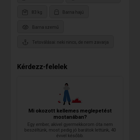
83 kg
Barna hajú
Barna szemű
Tetoválásai: neki nincs, de nem zavarja
Kérdezz-felelek
Mi okozott kellemes meglepetést
mostanában?
Egy ember, akivel gyermekkorom óta nem
beszéltünk, most pedig jó barátok lettünk, 40
évvel később.