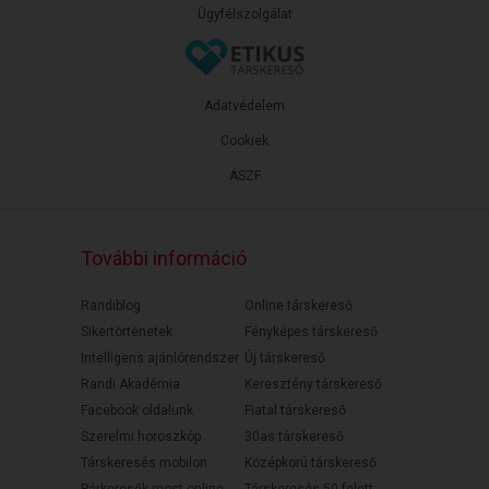
Ügyfélszolgálat
Adatvédelem
Cookiek
ÁSZF
További információ
Randiblog
Online társkereső
Sikertörténetek
Fényképes társkereső
Intelligens ajánlórendszer
Új társkereső
Randi Akadémia
Keresztény társkereső
Facebook oldalunk
Fiatal társkereső
Szerelmi horoszkóp
30as társkereső
Társkeresés mobilon
Középkorú társkereső
Párkeresők most online
Társkeresés 50 felett