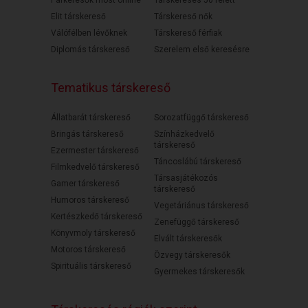
Elit társkereső
Társkereső nők
Válófélben lévőknek
Társkereső férfiak
Diplomás társkereső
Szerelem első keresésre
Tematikus társkereső
Állatbarát társkereső
Sorozatfüggő társkereső
Bringás társkereső
Színházkedvelő
társkereső
Ezermester társkereső
Táncoslábú társkereső
Filmkedvelő társkereső
Társasjátékozós
Gamer társkereső
társkereső
Humoros társkereső
Vegetáriánus társkereső
Kertészkedő társkereső
Zenefüggő társkereső
Könyvmoly társkereső
Elvált társkeresők
Motoros társkereső
Özvegy társkeresők
Spirituális társkereső
Gyermekes társkeresők