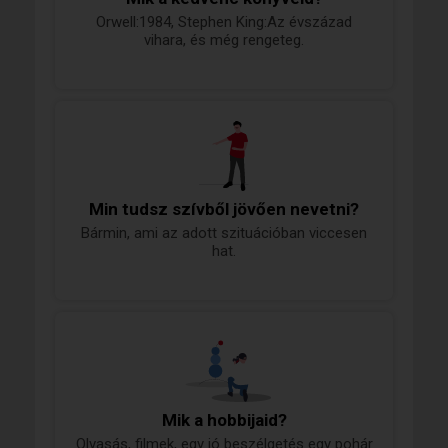
Orwell:1984, Stephen King:Az évszázad
vihara, és még rengeteg.
Min tudsz szívből jövően nevetni?
Bármin, ami az adott szituációban viccesen
hat.
Mik a hobbijaid?
Olvasás, filmek, egy jó beszélgetés egy pohár