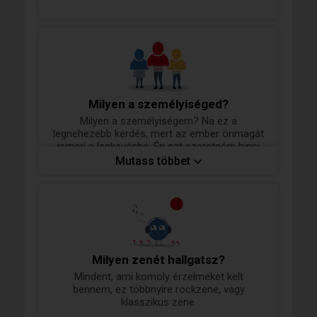
Milyen a személyiséged?
Milyen a személyiségem? Na ez a
legnehezebb kérdés, mert az ember önmagát
ismeri a legkevésbé. Én azt szeretném hinni
magamról, hogy optimista, empatikus,
Mutass többet
segítőkész, vidám, széles látókörű ember
vagyok, de ezt mindenki a saját
szemszögéből nézve ítéli meg.
Milyen zenét hallgatsz?
Mindent, ami komoly érzelmeket kelt
bennem, ez többnyire rockzene, vagy
klasszikus zene.