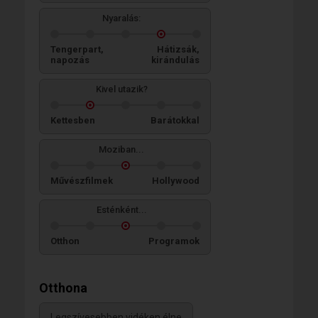
Nyaralás:
Tengerpart,
Hátizsák,
napozás
kirándulás
Kivel utazik?
Kettesben
Barátokkal
Moziban...
Művészfilmek
Hollywood
Esténként...
Otthon
Programok
Otthona
Legszívesebben vidéken élne