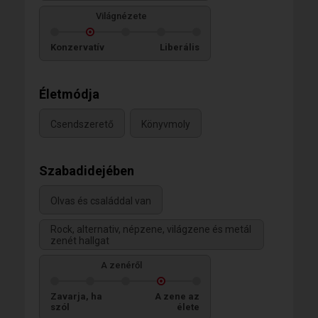
Világnézete
Konzervatív
Liberális
Életmódja
Csendszerető
Könyvmoly
Szabadidejében
Olvas és családdal van
Rock, alternativ, népzene, világzene és metál
zenét hallgat
A zenéről
Zavarja, ha
A zene az
szól
élete