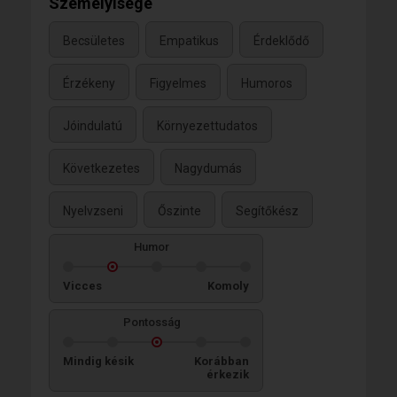
Személyisége
Becsületes
Empatikus
Érdeklődő
Érzékeny
Figyelmes
Humoros
Jóindulatú
Környezettudatos
Következetes
Nagydumás
Nyelvzseni
Őszinte
Segítőkész
Humor
Vicces
Komoly
Pontosság
Mindig késik
Korábban
érkezik