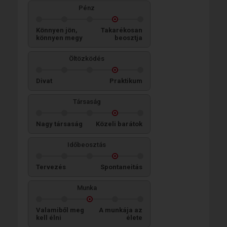
Pénz
Könnyen jön,
Takarékosan
könnyen megy
beosztja
Öltözködés
Divat
Praktikum
Társaság
Nagy társaság
Közeli barátok
Időbeosztás
Tervezés
Spontaneitás
Munka
Valamiből meg
A munkája az
kell élni
élete