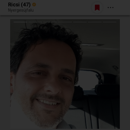
Ricsi (47)
Belépés
Nyergesújfalu
Egy jó randiból bármi lehet.