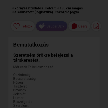
#
környezettudatos
#
elvált
#
180 cm magas
#
alkalmazott (logisztika)
#
skorpió jegyű
Tetszik
Üzenj
SzuperSzív
Bemutatkozás
Szeretném örökre befejezni a
társkeresést.
Már csak Te kellesz hozzá.
Őszinteség
Becsületesség.
Hűség
Tisztelet
Bizalom
Jelenlét
Humor
Beszélgetés
Szerelem.