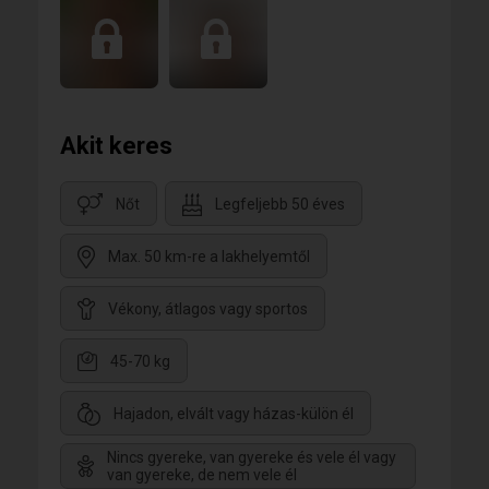
Akit keres
Nőt
Legfeljebb 50 éves
Max. 50 km-re a lakhelyemtől
Vékony, átlagos vagy sportos
45-70 kg
Hajadon, elvált vagy házas-külön él
Nincs gyereke, van gyereke és vele él vagy
van gyereke, de nem vele él