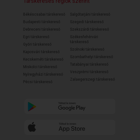
Társkeresés régiók szerint
Békéscsabai társkereső
Salgótarjáni társkereső
Budapesti társkereső
Szegedi társkereső
Debreceni társkereső
Szekszárdi társkereső
Egri társkereső
Székesfehérvári
társkereső
Győri társkereső
Szolnoki társkereső
Kaposvári társkereső
Szombathelyi társkereső
Kecskeméti társkereső
Tatabányai társkereső
Miskolci társkereső
Veszprémi társkereső
Nyíregyházi társkereső
Zalaegerszegi társkereső
Pécsi társkereső