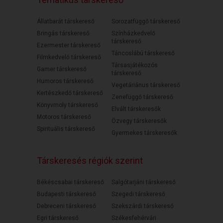
Állatbarát társkereső
Sorozatfüggő társkereső
Bringás társkereső
Színházkedvelő
társkereső
Ezermester társkereső
Táncoslábú társkereső
Filmkedvelő társkereső
Társasjátékozós
Gamer társkereső
társkereső
Humoros társkereső
Vegetáriánus társkereső
Kertészkedő társkereső
Zenefüggő társkereső
Könyvmoly társkereső
Elvált társkeresők
Motoros társkereső
Özvegy társkeresők
Spirituális társkereső
Gyermekes társkeresők
Társkeresés régiók szerint
Békéscsabai társkereső
Salgótarjáni társkereső
Budapesti társkereső
Szegedi társkereső
Debreceni társkereső
Szekszárdi társkereső
Egri társkereső
Székesfehérvári