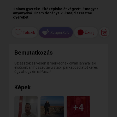
#
nincs gyereke
#
középiskolát végzett
#
magyar
anyanyelvű
#
nem dohányzik
#
majd szeretne
gyereket
Tetszik
Üzenj
SzuperSzív
Bemutatkozás
Sziasztok,szivesen ismerkednék olyan lánnyal aki
elsősorban hosszútávú stabil párkapcsolatot keres
úgy ahogy én is!Puszi!!
Képek
+4