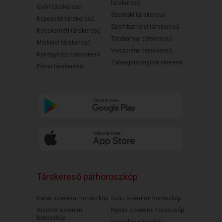
társkereső
Győri társkereső
Szolnoki társkereső
Kaposvári társkereső
Szombathelyi társkereső
Kecskeméti társkereső
Tatabányai társkereső
Miskolci társkereső
Veszprémi társkereső
Nyíregyházi társkereső
Zalaegerszegi társkereső
Pécsi társkereső
Társkereső párhoroszkóp
Halak szerelmi horoszkóp
Szűz szerelmi horoszkóp
Vízöntő szerelmi
Nyilas szerelmi horoszkóp
horoszkóp