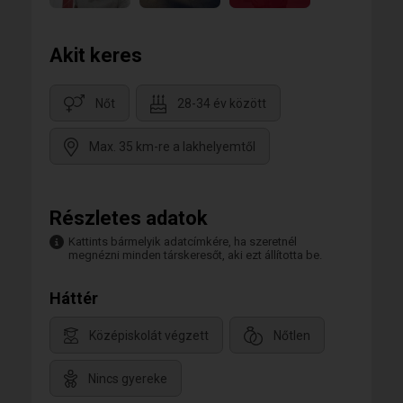
Akit keres
Nőt
28-34 év között
Max. 35 km-re a lakhelyemtől
Részletes adatok
Kattints bármelyik adatcímkére, ha szeretnél
megnézni minden társkeresőt, aki ezt állította be.
Háttér
Középiskolát végzett
Nőtlen
Nincs gyereke