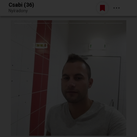
Csabi (36)
Belépés
Nyíradony
Egy jó randiból bármi lehet.