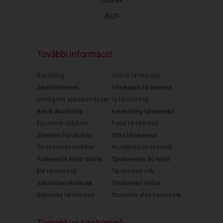
Cookiek
ÁSZF
További információ
Randiblog
Online társkereső
Sikertörténetek
Fényképes társkereső
Intelligens ajánlórendszer
Új társkereső
Randi Akadémia
Keresztény társkereső
Facebook oldalunk
Fiatal társkereső
Szerelmi horoszkóp
30as társkereső
Társkeresés mobilon
Középkorú társkereső
Párkeresők most online
Társkeresés 50 felett
Elit társkereső
Társkereső nők
Válófélben lévőknek
Társkereső férfiak
Diplomás társkereső
Szerelem első keresésre
Tematikus társkereső