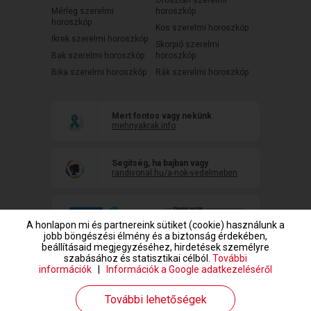
Oroszlán szerelmi
Mérleg szerelmi
horoszkóp
horoszkóp
Kos szerelmi horoszkóp
Ikrek szerelmi horoszkóp
Skorpió szerelmi
Bak szerelmi horoszkóp
horoszkóp
Bika szerelmi horoszkóp
Rák szerelmi horoszkóp
Mert fontos vagy nekünk
mehnyakrak.info
Segítség, ha bajban vagy
randivonal.hu/a-nok-vedelmeben
A honlapon mi és partnereink sütiket (cookie) használunk a
jobb böngészési élmény és a biztonság érdekében,
beállításaid megjegyzéséhez, hirdetések személyre
szabásához és statisztikai célból.
További
információk
|
Információk a Google adatkezeléséről
www.randivonal.hu © Copyright 1999-2026 Dating Central Europe Zrt.
További lehetőségek