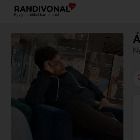
Egy jó randiból bármi lehet.
Á
N