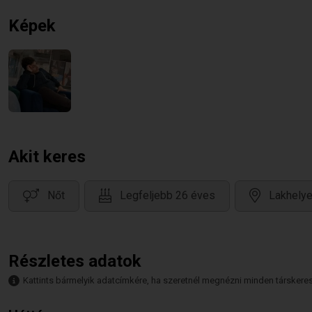
Képek
Akit keres
Nőt
Legfeljebb 26 éves
Lakhely
Részletes adatok
Kattints bármelyik adatcímkére, ha szeretnél megnézni minden társkeresőt,