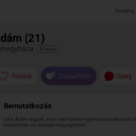
Randiblog
dám (21)
yíregyháza
Térkép
Tetszik
SzuperSzív
Üzenj
Bemutatkozás
Szia, Ádám vagyok, most nem tudtam egyéni bemutatkozást írni. 
kedvencnek és ismerjük meg egymást.