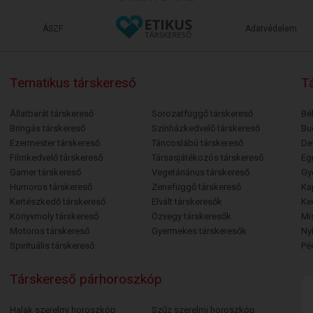
ÁSZF
Adatvédelem
Tematikus társkereső
Tá
Állatbarát társkereső
Sorozatfüggő társkereső
Bé
Bringás társkereső
Színházkedvelő társkereső
Bu
Ezermester társkereső
Táncoslábú társkereső
De
Filmkedvelő társkereső
Társasjátékozós társkereső
Egr
Gamer társkereső
Vegetáriánus társkereső
Gy
Humoros társkereső
Zenefüggő társkereső
Ka
Kertészkedő társkereső
Elvált társkeresők
Ke
Könyvmoly társkereső
Özvegy társkeresők
Mi
Motoros társkereső
Gyermekes társkeresők
Ny
Spirituális társkereső
Pé
Társkereső párhoroszkóp
Halak szerelmi horoszkóp
Szűz szerelmi horoszkóp