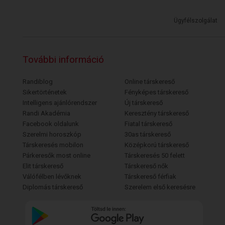
Ügyfélszolgálat
További információ
Randiblog
Online társkereső
Sikertörténetek
Fényképes társkereső
Intelligens ajánlórendszer
Új társkereső
Randi Akadémia
Keresztény társkereső
Facebook oldalunk
Fiatal társkereső
Szerelmi horoszkóp
30as társkereső
Társkeresés mobilon
Középkorú társkereső
Párkeresők most online
Társkeresés 50 felett
Elit társkereső
Társkereső nők
Válófélben lévőknek
Társkereső férfiak
Diplomás társkereső
Szerelem első keresésre