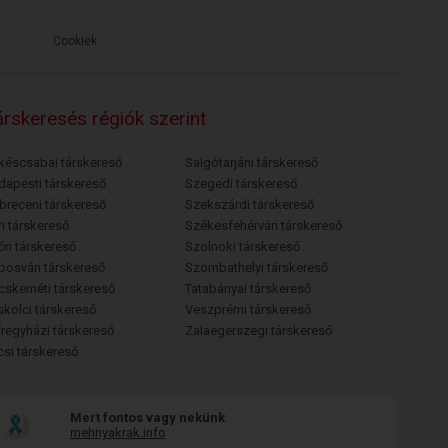
Cookiek
rskeresés régiók szerint
késcsabai társkereső
Salgótarjáni társkereső
dapesti társkereső
Szegedi társkereső
breceni társkereső
Szekszárdi társkereső
i társkereső
Székesfehérvári társkereső
őri társkereső
Szolnoki társkereső
posvári társkereső
Szombathelyi társkereső
cskeméti társkereső
Tatabányai társkereső
skolci társkereső
Veszprémi társkereső
íregyházi társkereső
Zalaegerszegi társkereső
csi társkereső
Mert fontos vagy nekünk
mehnyakrak.info