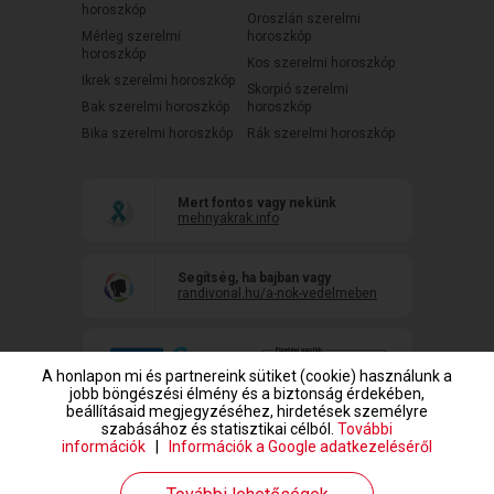
horoszkóp
Oroszlán szerelmi
Mérleg szerelmi
horoszkóp
horoszkóp
Kos szerelmi horoszkóp
Ikrek szerelmi horoszkóp
Skorpió szerelmi
Bak szerelmi horoszkóp
horoszkóp
Bika szerelmi horoszkóp
Rák szerelmi horoszkóp
Mert fontos vagy nekünk
mehnyakrak.info
Segítség, ha bajban vagy
randivonal.hu/a-nok-vedelmeben
A honlapon mi és partnereink sütiket (cookie) használunk a
jobb böngészési élmény és a biztonság érdekében,
beállításaid megjegyzéséhez, hirdetések személyre
szabásához és statisztikai célból.
További
információk
|
Információk a Google adatkezeléséről
www.randivonal.hu © Copyright 1999-2026 Dating Central Europe Zrt.