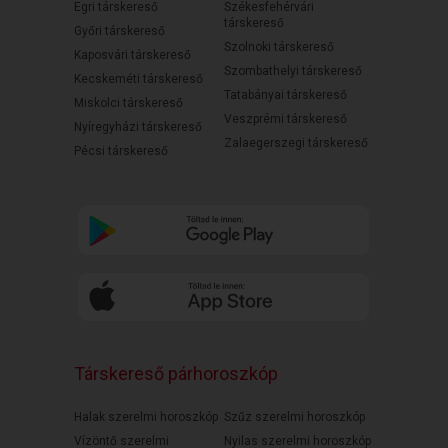
Egri társkereső
Székesfehérvári
társkereső
Győri társkereső
Szolnoki társkereső
Kaposvári társkereső
Szombathelyi társkereső
Kecskeméti társkereső
Tatabányai társkereső
Miskolci társkereső
Veszprémi társkereső
Nyíregyházi társkereső
Zalaegerszegi társkereső
Pécsi társkereső
Társkereső párhoroszkóp
Halak szerelmi horoszkóp
Szűz szerelmi horoszkóp
Vízöntő szerelmi
Nyilas szerelmi horoszkóp