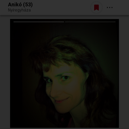
Anikó (53)
Belépés
Nyíregyháza
Egy jó randiból bármi lehet.