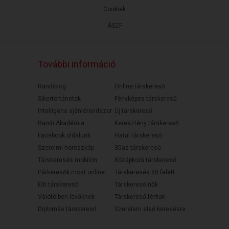
Cookiek
ÁSZF
További információ
Randiblog
Online társkereső
Sikertörténetek
Fényképes társkereső
Intelligens ajánlórendszer
Új társkereső
Randi Akadémia
Keresztény társkereső
Facebook oldalunk
Fiatal társkereső
Szerelmi horoszkóp
30as társkereső
Társkeresés mobilon
Középkorú társkereső
Párkeresők most online
Társkeresés 50 felett
Elit társkereső
Társkereső nők
Válófélben lévőknek
Társkereső férfiak
Diplomás társkereső
Szerelem első keresésre