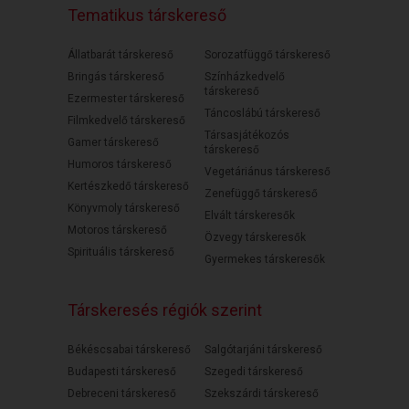
Tematikus társkereső
Állatbarát társkereső
Sorozatfüggő társkereső
Bringás társkereső
Színházkedvelő
társkereső
Ezermester társkereső
Táncoslábú társkereső
Filmkedvelő társkereső
Társasjátékozós
Gamer társkereső
társkereső
Humoros társkereső
Vegetáriánus társkereső
Kertészkedő társkereső
Zenefüggő társkereső
Könyvmoly társkereső
Elvált társkeresők
Motoros társkereső
Özvegy társkeresők
Spirituális társkereső
Gyermekes társkeresők
Társkeresés régiók szerint
Békéscsabai társkereső
Salgótarjáni társkereső
Budapesti társkereső
Szegedi társkereső
Debreceni társkereső
Szekszárdi társkereső