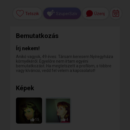
Tetszik
Üzenj
SzuperSzív
Bemutatkozás
Írj nekem!
Anikó vagyok, 49 éves. Társam keresem Nyíregyháza
környékéről. Egyelőre nem írtam egyéni
bemutatkozást. Ha megtetszett a profilom, s többre
vagy kíváncsi, vedd fel velem a kapcsolatot!
Képek
15
4