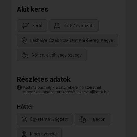
Akit keres
Férfit
47-57 év között
Lakhelye: Szabolcs-Szatmár-Bereg megye
Nőtlen, elvált vagy özvegy
Részletes adatok
Kattints bármelyik adatcímkére, ha szeretnél
megnézni minden társkeresőt, aki ezt állította be.
Háttér
Egyetemet végzett
Hajadon
Nincs gyereke