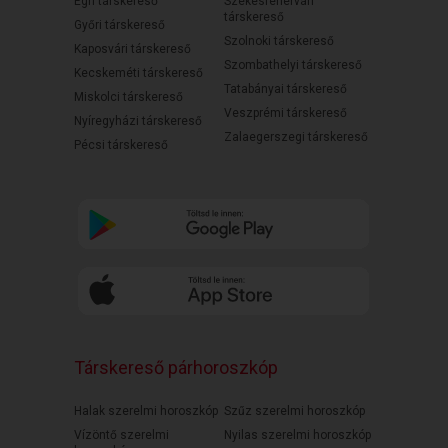
Egri társkereső
Székesfehérvári
társkereső
Győri társkereső
Szolnoki társkereső
Kaposvári társkereső
Szombathelyi társkereső
Kecskeméti társkereső
Tatabányai társkereső
Miskolci társkereső
Veszprémi társkereső
Nyíregyházi társkereső
Zalaegerszegi társkereső
Pécsi társkereső
Társkereső párhoroszkóp
Halak szerelmi horoszkóp
Szűz szerelmi horoszkóp
Vízöntő szerelmi
Nyilas szerelmi horoszkóp