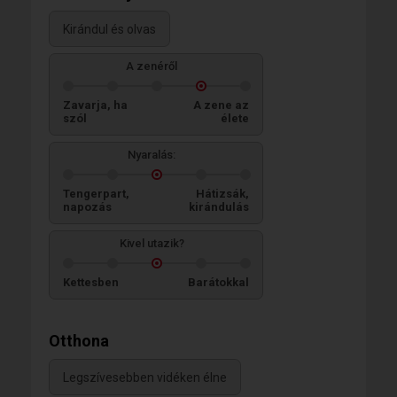
Kirándul és olvas
A zenéről
Zavarja, ha
A zene az
szól
élete
Nyaralás:
Tengerpart,
Hátizsák,
napozás
kirándulás
Kivel utazik?
Kettesben
Barátokkal
Otthona
Legszívesebben vidéken élne