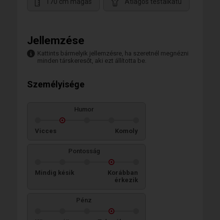
170 cm magas
Átlagos testalkatú
Jellemzése
Kattints bármelyik jellemzésre, ha szeretnél megnézni
minden társkeresőt, aki ezt állította be.
Személyisége
Humor
Vicces
Komoly
Pontosság
Mindig késik
Korábban
érkezik
Pénz