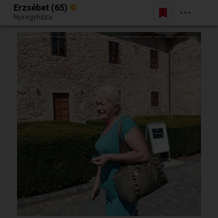
Erzsébet (65)
Belépés
Nyíregyháza
Egy jó randiból bármi lehet.