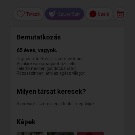
Tetszik
Üzenj
SzuperSzív
Bemutatkozás
65 éves, vagyok.
Úgy szeretnék én is, szeretve lenni.
Valakire vàrni,magamhoz ölelni.
Feledni minden gondot,bànatot.
Rózsaszinben látni,az egész vilàgot.
Milyen társat keresek?
Szeress és szeressen,a többit megoldjuk.
Képek