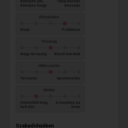
Könnyen jön,
Takarékosan
könnyen megy
beosztja
Öltözködés
Divat
Praktikum
Társaság
Nagy társaság
Közeli barátok
Időbeosztás
Tervezés
Spontaneitás
Munka
Valamiből meg
A munkája az
kell élni
élete
Szabadidejében