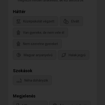
megnézni minden társkeresőt, aki ezt állította be.
Háttér
Középiskolát végzett
Elvált
Van gyereke, de nem vele él
Nem szeretne gyereket
Magyar anyanyelvű
Halak jegyű
Szokások
Néha dohányzik
Megjelenés