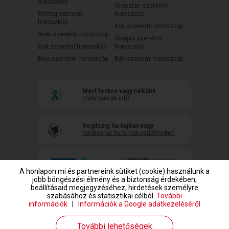
horoszkóp
Oroszlán szerelmi
Mérleg szerelmi
horoszkóp
horoszkóp
Kos szerelmi horoszkóp
Ikrek szerelmi horoszkóp
Skorpió szerelmi
Bak szerelmi horoszkóp
horoszkóp
Bika szerelmi horoszkóp
Rák szerelmi horoszkóp
Mert fontos vagy nekünk
mehnyakrak.info
Segítség, ha bajban vagy
randivonal.hu/a-nok-vedelmeben
A honlapon mi és partnereink sütiket (cookie) használunk a
jobb böngészési élmény és a biztonság érdekében,
beállításaid megjegyzéséhez, hirdetések személyre
szabásához és statisztikai célból.
További
információk
|
Információk a Google adatkezeléséről
www.randivonal.hu © Copyright 1999-2026 Dating Central Europe Zrt.
További lehetőségek