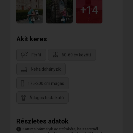
+14
16
14
Akit keres
Férfit
60-69 év között
Néha dohányzik
175-200 cm magas
Átlagos testalkatú
Részletes adatok
Kattints bármelyik adatcímkére, ha szeretnél