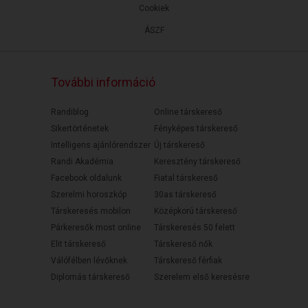
Cookiek
ÁSZF
További információ
Randiblog
Online társkereső
Sikertörténetek
Fényképes társkereső
Intelligens ajánlórendszer
Új társkereső
Randi Akadémia
Keresztény társkereső
Facebook oldalunk
Fiatal társkereső
Szerelmi horoszkóp
30as társkereső
Társkeresés mobilon
Középkorú társkereső
Párkeresők most online
Társkeresés 50 felett
Elit társkereső
Társkereső nők
Válófélben lévőknek
Társkereső férfiak
Diplomás társkereső
Szerelem első keresésre