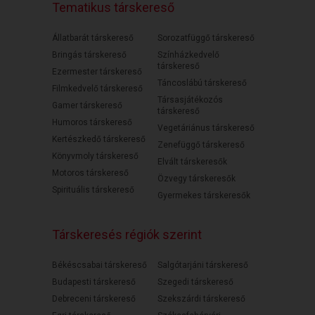
Tematikus társkereső
Állatbarát társkereső
Sorozatfüggő társkereső
Bringás társkereső
Színházkedvelő
társkereső
Ezermester társkereső
Táncoslábú társkereső
Filmkedvelő társkereső
Társasjátékozós
Gamer társkereső
társkereső
Humoros társkereső
Vegetáriánus társkereső
Kertészkedő társkereső
Zenefüggő társkereső
Könyvmoly társkereső
Elvált társkeresők
Motoros társkereső
Özvegy társkeresők
Spirituális társkereső
Gyermekes társkeresők
Társkeresés régiók szerint
Békéscsabai társkereső
Salgótarjáni társkereső
Budapesti társkereső
Szegedi társkereső
Debreceni társkereső
Szekszárdi társkereső