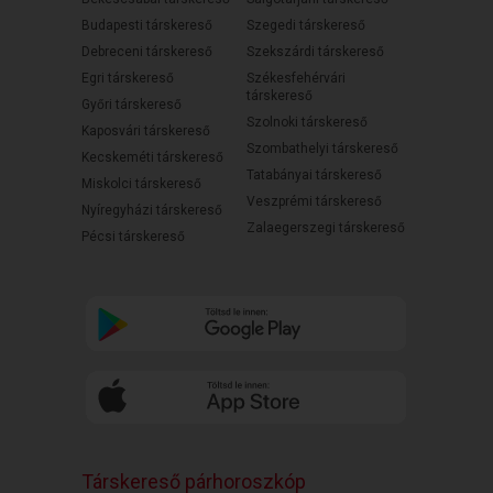
Budapesti társkereső
Szegedi társkereső
Debreceni társkereső
Szekszárdi társkereső
Egri társkereső
Székesfehérvári
társkereső
Győri társkereső
Szolnoki társkereső
Kaposvári társkereső
Szombathelyi társkereső
Kecskeméti társkereső
Tatabányai társkereső
Miskolci társkereső
Veszprémi társkereső
Nyíregyházi társkereső
Zalaegerszegi társkereső
Pécsi társkereső
Társkereső párhoroszkóp