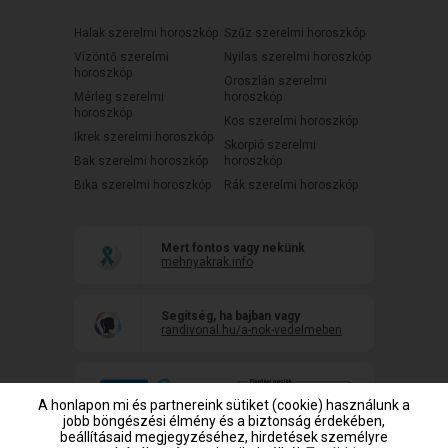
Halak szerelmi horoszkóp
Szűz szerelmi horoszkóp
Vízöntő szerelmi
Nyilas szerelmi horoszkóp
horoszkóp
Oroszlán szerelmi
Mérleg szerelmi
horoszkóp
horoszkóp
Kos szerelmi horoszkóp
Ikrek szerelmi horoszkóp
Skorpió szerelmi
Bak szerelmi horoszkóp
horoszkóp
Bika szerelmi horoszkóp
Rák szerelmi horoszkóp
Mert fontos vagy nekünk
mehnyakrak.info
Segítség, ha bajban vagy
randivonal.hu/a-nok-vedelmeben
A honlapon mi és partnereink sütiket (cookie) használunk a
jobb böngészési élmény és a biztonság érdekében,
beállításaid megjegyzéséhez, hirdetések személyre