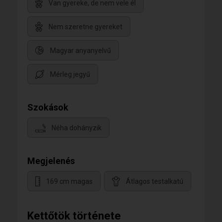
Van gyereke, de nem vele él
Nem szeretne gyereket
Magyar anyanyelvű
Mérleg jegyű
Szokások
Néha dohányzik
Megjelenés
169 cm magas
Átlagos testalkatú
Kettőtök története