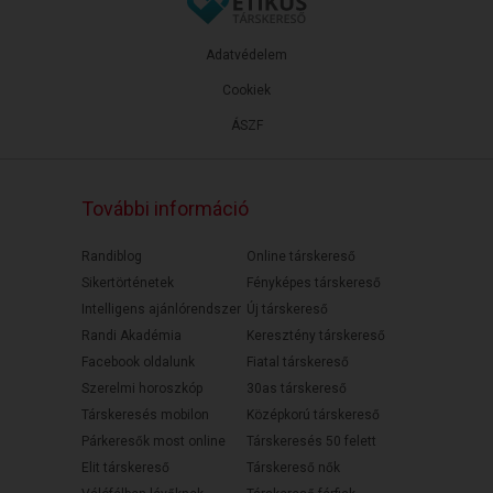
Adatvédelem
Cookiek
ÁSZF
További információ
Randiblog
Online társkereső
Sikertörténetek
Fényképes társkereső
Intelligens ajánlórendszer
Új társkereső
Randi Akadémia
Keresztény társkereső
Facebook oldalunk
Fiatal társkereső
Szerelmi horoszkóp
30as társkereső
Társkeresés mobilon
Középkorú társkereső
Párkeresők most online
Társkeresés 50 felett
Elit társkereső
Társkereső nők