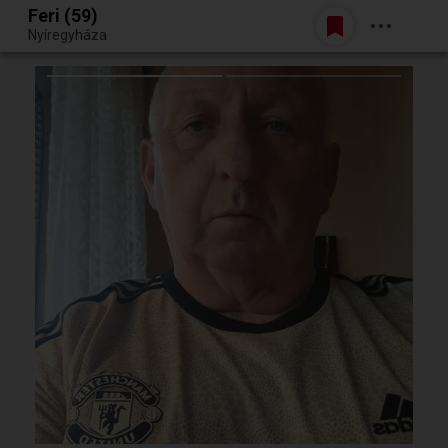
Feri (59)
Belépés
Nyíregyháza
Egy jó randiból bármi lehet.