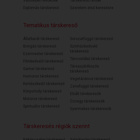
Válófélben lévőknek
Társkereső férfiak
Diplomás társkereső
Szerelem első keresésre
Tematikus társkereső
Állatbarát társkereső
Sorozatfüggő társkereső
Bringás társkereső
Színházkedvelő
társkereső
Ezermester társkereső
Táncoslábú társkereső
Filmkedvelő társkereső
Társasjátékozós
Gamer társkereső
társkereső
Humoros társkereső
Vegetáriánus társkereső
Kertészkedő társkereső
Zenefüggő társkereső
Könyvmoly társkereső
Elvált társkeresők
Motoros társkereső
Özvegy társkeresők
Spirituális társkereső
Gyermekes társkeresők
Társkeresés régiók szerint
Békéscsabai társkereső
Salgótarjáni társkereső