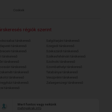
Cookiek
rskeresés régiók szerint
késcsabai társkereső
Salgótarjáni társkereső
dapesti társkereső
Szegedi társkereső
breceni társkereső
Szekszárdi társkereső
i társkereső
Székesfehérvári társkereső
őri társkereső
Szolnoki társkereső
posvári társkereső
Szombathelyi társkereső
cskeméti társkereső
Tatabányai társkereső
skolci társkereső
Veszprémi társkereső
íregyházi társkereső
Zalaegerszegi társkereső
csi társkereső
Mert fontos vagy nekünk
mehnyakrak.info