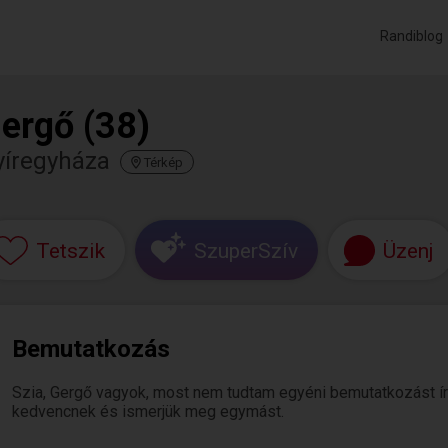
Randiblog
ergő (38)
yíregyháza
Térkép
Tetszik
SzuperSzív
Üzenj
Bemutatkozás
Szia, Gergő vagyok, most nem tudtam egyéni bemutatkozást írni. 
kedvencnek és ismerjük meg egymást.