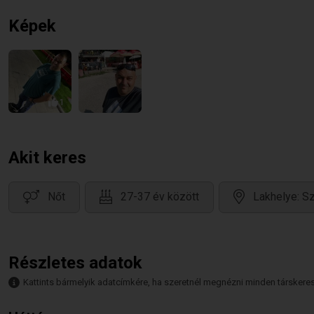
Képek
1
Akit keres
Nőt
27-37 év között
Lakhelye: S
Részletes adatok
Kattints bármelyik adatcímkére, ha szeretnél megnézni minden társkeresőt,