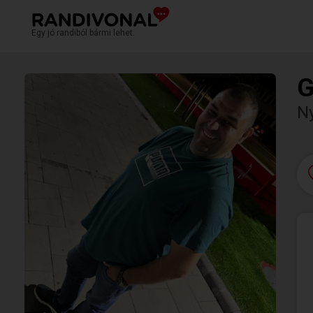
Egy jó randiból bármi lehet.
G
N