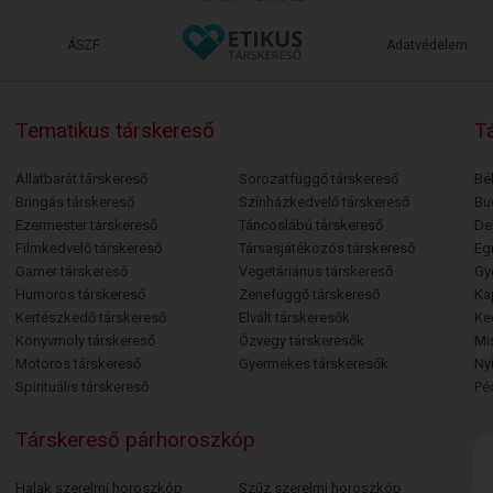
ÁSZF
Adatvédelem
Tematikus társkereső
Tá
Állatbarát társkereső
Sorozatfüggő társkereső
Bé
Bringás társkereső
Színházkedvelő társkereső
Bu
Ezermester társkereső
Táncoslábú társkereső
De
Filmkedvelő társkereső
Társasjátékozós társkereső
Egr
Gamer társkereső
Vegetáriánus társkereső
Gy
Humoros társkereső
Zenefüggő társkereső
Ka
Kertészkedő társkereső
Elvált társkeresők
Ke
Könyvmoly társkereső
Özvegy társkeresők
Mi
Motoros társkereső
Gyermekes társkeresők
Ny
Spirituális társkereső
Pé
Társkereső párhoroszkóp
Halak szerelmi horoszkóp
Szűz szerelmi horoszkóp