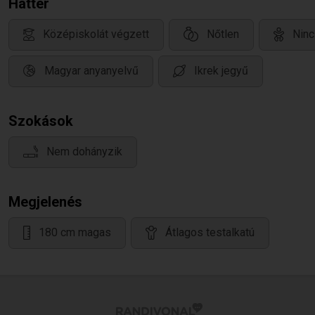
Háttér
Középiskolát végzett
Nőtlen
Ninc
Magyar anyanyelvű
Ikrek jegyű
Szokások
Nem dohányzik
Megjelenés
180 cm magas
Átlagos testalkatú