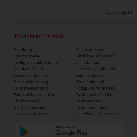
Ügyfélszolgálat
További információ
Randiblog
Online társkereső
Sikertörténetek
Fényképes társkereső
Intelligens ajánlórendszer
Új társkereső
Randi Akadémia
Keresztény társkereső
Facebook oldalunk
Fiatal társkereső
Szerelmi horoszkóp
30as társkereső
Társkeresés mobilon
Középkorú társkereső
Párkeresők most online
Társkeresés 50 felett
Elit társkereső
Társkereső nők
Válófélben lévőknek
Társkereső férfiak
Diplomás társkereső
Szerelem első keresésre