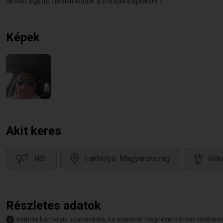
akivel együtt nevethetünk a mindennapokon.\"
Képek
Akit keres
Nőt
Lakhelye: Magyarország
Vék
Részletes adatok
Kattints bármelyik adatcímkére, ha szeretnél megnézni minden társkeresőt,