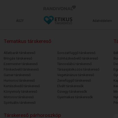
ÁSZF
Adatvédelem
Tematikus társkereső
Tá
Állatbarát társkereső
Sorozatfüggő társkereső
Bé
Bringás társkereső
Színházkedvelő társkereső
Bu
Ezermester társkereső
Táncoslábú társkereső
De
Filmkedvelő társkereső
Társasjátékozós társkereső
Egr
Gamer társkereső
Vegetáriánus társkereső
Gy
Humoros társkereső
Zenefüggő társkereső
Ka
Kertészkedő társkereső
Elvált társkeresők
Ke
Könyvmoly társkereső
Özvegy társkeresők
Mi
Motoros társkereső
Gyermekes társkeresők
Ny
Spirituális társkereső
Pé
Társkereső párhoroszkóp