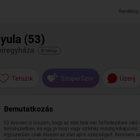
Randiblog
yula (53)
yíregyháza
Térkép
Tetszik
SzuperSzív
Üzenj
Bemutatkozás
53 évesen is hiszem, hogy az élet tele van felfedezésre váró
természetben, és egy jó mozi vagy színház mindig kikapcsol. Sz
egyszerűen csak élvezni az élet apró szépségeit. Keresem a