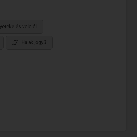
yereke és vele él
Halak jegyű