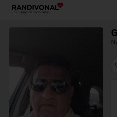
Egy jó randiból bármi lehet.
G
N