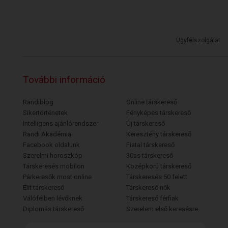
Ügyfélszolgálat
További információ
Randiblog
Online társkereső
Sikertörténetek
Fényképes társkereső
Intelligens ajánlórendszer
Új társkereső
Randi Akadémia
Keresztény társkereső
Facebook oldalunk
Fiatal társkereső
Szerelmi horoszkóp
30as társkereső
Társkeresés mobilon
Középkorú társkereső
Párkeresők most online
Társkeresés 50 felett
Elit társkereső
Társkereső nők
Válófélben lévőknek
Társkereső férfiak
Diplomás társkereső
Szerelem első keresésre