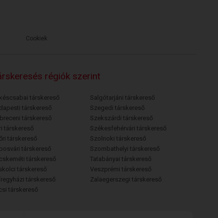
Cookiek
rskeresés régiók szerint
késcsabai társkereső
Salgótarjáni társkereső
dapesti társkereső
Szegedi társkereső
breceni társkereső
Szekszárdi társkereső
i társkereső
Székesfehérvári társkereső
őri társkereső
Szolnoki társkereső
posvári társkereső
Szombathelyi társkereső
cskeméti társkereső
Tatabányai társkereső
skolci társkereső
Veszprémi társkereső
íregyházi társkereső
Zalaegerszegi társkereső
csi társkereső