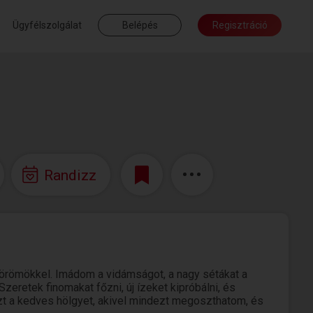
Ügyfélszolgálat
Belépés
Regisztráció
Randizz
 örömökkel. Imádom a vidámságot, a nagy sétákat a
eretek finomakat főzni, új ízeket kipróbálni, és
zt a kedves hölgyet, akivel mindezt megoszthatom, és