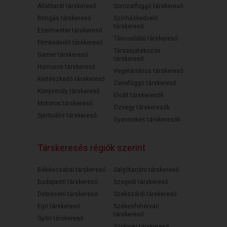
Állatbarát társkereső
Sorozatfüggő társkereső
Bringás társkereső
Színházkedvelő
társkereső
Ezermester társkereső
Táncoslábú társkereső
Filmkedvelő társkereső
Társasjátékozós
Gamer társkereső
társkereső
Humoros társkereső
Vegetáriánus társkereső
Kertészkedő társkereső
Zenefüggő társkereső
Könyvmoly társkereső
Elvált társkeresők
Motoros társkereső
Özvegy társkeresők
Spirituális társkereső
Gyermekes társkeresők
Társkeresés régiók szerint
Békéscsabai társkereső
Salgótarjáni társkereső
Budapesti társkereső
Szegedi társkereső
Debreceni társkereső
Szekszárdi társkereső
Egri társkereső
Székesfehérvári
társkereső
Győri társkereső
Szolnoki társkereső