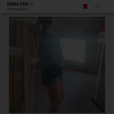
Ildikó (58)
Belépés
Nyíregyháza
Egy jó randiból bármi lehet.