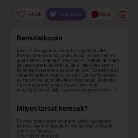
Tetszik
Üzenj
SzuperSzív
Bemutatkozás
Szia! Ildikó vagyok, 56 éves, Nyíregyházán élek.
Középvezetőként dolgozom, és bár van két felnőtt
gyermekem, már nem élnek velem. Szabadidőmben
szívesen sportolok, kirándulok, olvasok, és utazom,
különösen szeretek a Balatonnál lenni. Empatikus és
romantikus lélek vagyok, és egy olyan férfit keresek,
aki hasonlóan gondolkodik és érzi magát jól vidéken.
Ha te is szereted a természetet és a mély
beszélgetéseket, akkor szívesen megismernélek. :)
Milyen társat keresek?
Én mindig csak egyet akartam, akivel egységben
lehetek, egyfelé tartunk, és egyszerűen jó vele élni
ebben a világban.
Csak egyet, de igazat.