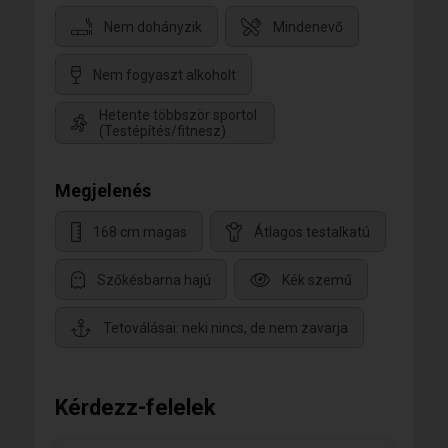
Nem dohányzik
Mindenevő
Nem fogyaszt alkoholt
Hetente többször sportol
(Testépítés/fitnesz)
Megjelenés
168 cm magas
Átlagos testalkatú
Szőkésbarna hajú
Kék szemű
Tetoválásai: neki nincs, de nem zavarja
Kérdezz-felelek