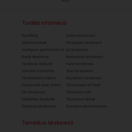
ÁSZF
További információ
Randiblog
Online társkereső
Sikertörténetek
Fényképes társkereső
Intelligens ajánlórendszer
Új társkereső
Randi Akadémia
Keresztény társkereső
Facebook oldalunk
Fiatal társkereső
Szerelmi horoszkóp
30as társkereső
Társkeresés mobilon
Középkorú társkereső
Párkeresők most online
Társkeresés 50 felett
Elit társkereső
Társkereső nők
Válófélben lévőknek
Társkereső férfiak
Diplomás társkereső
Szerelem első keresésre
Tematikus társkereső