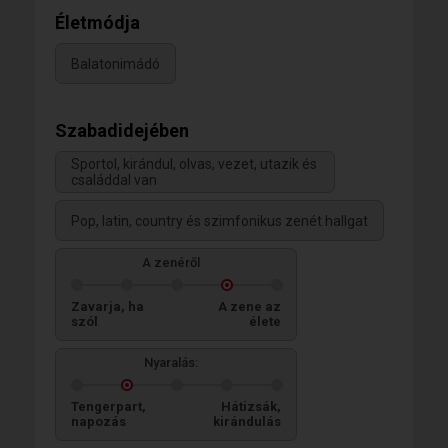
Életmódja
Balatonimádó
Szabadidejében
Sportol, kirándul, olvas, vezet, utazik és
családdal van
Pop, latin, country és szimfonikus zenét hallgat
A zenéről
Zavarja, ha
A zene az
szól
élete
Nyaralás:
Tengerpart,
Hátizsák,
napozás
kirándulás