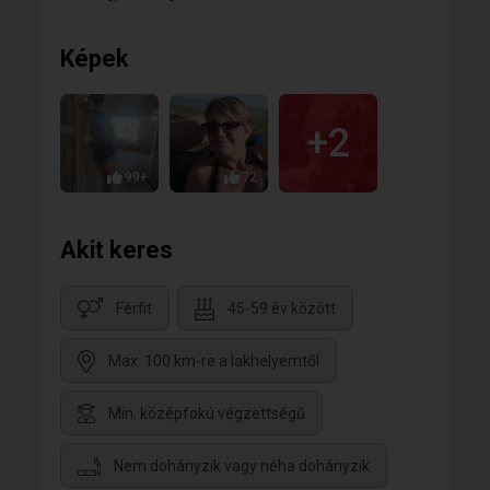
Képek
+2
99+
72
Akit keres
Férfit
45-59 év között
Max. 100 km-re a lakhelyemtől
Min. középfokú végzettségű
Nem dohányzik vagy néha dohányzik