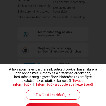
horoszkóp
Kos szerelmi horoszkóp
Ikrek szerelmi horoszkóp
Skorpió szerelmi
Bak szerelmi horoszkóp
horoszkóp
Bika szerelmi horoszkóp
Rák szerelmi horoszkóp
Mert fontos vagy nekünk
mehnyakrak.info
Segítség, ha bajban vagy
randivonal.hu/a-nok-vedelmeben
A honlapon mi és partnereink sütiket (cookie) használunk a
jobb böngészési élmény és a biztonság érdekében,
beállításaid megjegyzéséhez, hirdetések személyre
szabásához és statisztikai célból.
További
információk
|
Információk a Google adatkezeléséről
www.randivonal.hu © Copyright 1999-2026 Dating Central Europe Zrt.
További lehetőségek