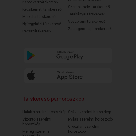
Kaposvári társkereső
Szombathelyi társkereső
Kecskeméti társkereső
Tatabányai társkereső
Miskolci társkereső
Veszprémi társkereső
Nyíregyházi társkereső
Zalaegerszegi társkereső
Pécsi társkereső
Társkereső párhoroszkóp
Halak szerelmi horoszkóp
Szűz szerelmi horoszkóp
Vízöntő szerelmi
Nyilas szerelmi horoszkóp
horoszkóp
Oroszlán szerelmi
Mérleg szerelmi
horoszkóp