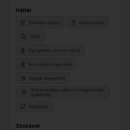
Háttér
Főiskolát végzett
Középvezető
Elvált
Van gyereke, de nem vele él
Nem szeretne gyereket
Magyar anyanyelvű
Római katolikus vallású (a maga módján
gyakorolja)
Bika jegyű
Szokások