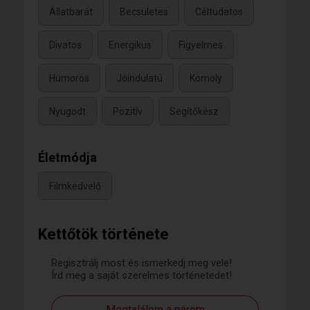
Állatbarát
Becsületes
Céltudatos
Divatos
Energikus
Figyelmes
Humoros
Jóindulatú
Komoly
Nyugodt
Pozitív
Segítőkész
Életmódja
Filmkedvelő
Kettőtök története
Regisztrálj most és ismerkedj meg vele!
Írd meg a saját szerelmes történetedet!
Megtalálom a párom