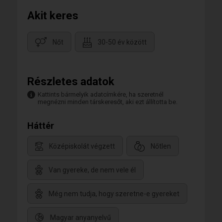
Akit keres
Nőt
30-50 év között
Részletes adatok
Kattints bármelyik adatcímkére, ha szeretnél
megnézni minden társkeresőt, aki ezt állította be.
Háttér
Középiskolát végzett
Nőtlen
Van gyereke, de nem vele él
Még nem tudja, hogy szeretne-e gyereket
Magyar anyanyelvű