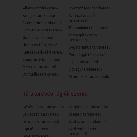
Állatbarát társkereső
Sorozatfüggő társkereső
Bringás társkereső
Színházkedvelő
társkereső
Ezermester társkereső
Táncoslábú társkereső
Filmkedvelő társkereső
Társasjátékozós
Gamer társkereső
társkereső
Humoros társkereső
Vegetáriánus társkereső
Kertészkedő társkereső
Zenefüggő társkereső
Könyvmoly társkereső
Elvált társkeresők
Motoros társkereső
Özvegy társkeresők
Spirituális társkereső
Gyermekes társkeresők
Társkeresés régiók szerint
Békéscsabai társkereső
Salgótarjáni társkereső
Budapesti társkereső
Szegedi társkereső
Debreceni társkereső
Szekszárdi társkereső
Egri társkereső
Székesfehérvári
társkereső
Győri társkereső