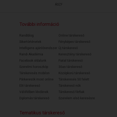
ÁSZF
További információ
Randiblog
Online társkereső
Sikertörténetek
Fényképes társkereső
Intelligens ajánlórendszer
Új társkereső
Randi Akadémia
Keresztény társkereső
Facebook oldalunk
Fiatal társkereső
Szerelmi horoszkóp
30as társkereső
Társkeresés mobilon
Középkorú társkereső
Párkeresők most online
Társkeresés 50 felett
Elit társkereső
Társkereső nők
Válófélben lévőknek
Társkereső férfiak
Diplomás társkereső
Szerelem első keresésre
Tematikus társkereső