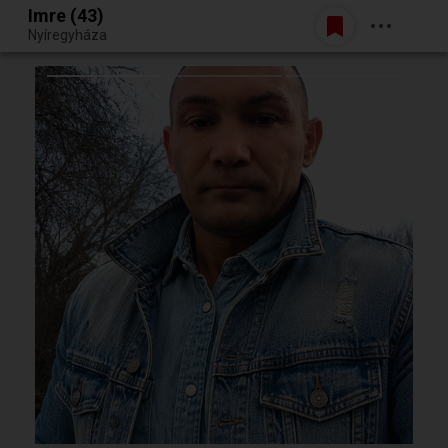
Imre (43)
Belépés
Nyíregyháza
Egy jó randiból bármi lehet.