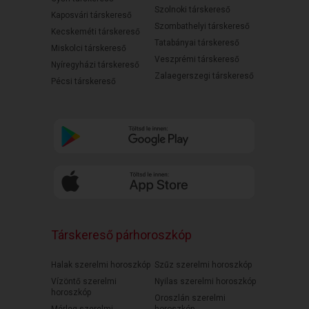
Szolnoki társkereső
Kaposvári társkereső
Szombathelyi társkereső
Kecskeméti társkereső
Tatabányai társkereső
Miskolci társkereső
Veszprémi társkereső
Nyíregyházi társkereső
Zalaegerszegi társkereső
Pécsi társkereső
Társkereső párhoroszkóp
Halak szerelmi horoszkóp
Szűz szerelmi horoszkóp
Vízöntő szerelmi
Nyilas szerelmi horoszkóp
horoszkóp
Oroszlán szerelmi