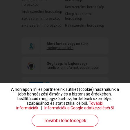
Mérleg szerelmi
horoszkóp
horoszkóp
Kos szerelmi horoszkóp
Ikrek szerelmi horoszkóp
Skorpió szerelmi
Bak szerelmi horoszkóp
horoszkóp
Bika szerelmi horoszkóp
Rák szerelmi horoszkóp
Mert fontos vagy nekünk
mehnyakrak.info
Segítség, ha bajban vagy
randivonal.hu/a-nok-vedelmeben
A honlapon mi és partnereink sütiket (cookie) használunk a
jobb böngészési élmény és a biztonság érdekében,
beállításaid megjegyzéséhez, hirdetések személyre
szabásához és statisztikai célból.
További
információk
|
Információk a Google adatkezeléséről
www.randivonal.hu © Copyright 1999-2026 Dating Central Europe Zrt.
További lehetőségek