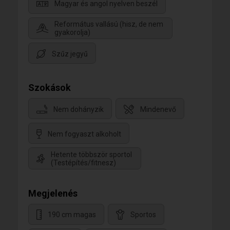
Magyar és angol nyelven beszél
Református vallású (hisz, de nem
gyakorolja)
Szűz jegyű
Szokások
Nem dohányzik
Mindenevő
Nem fogyaszt alkoholt
Hetente többször sportol
(Testépítés/fitnesz)
Megjelenés
190 cm magas
Sportos