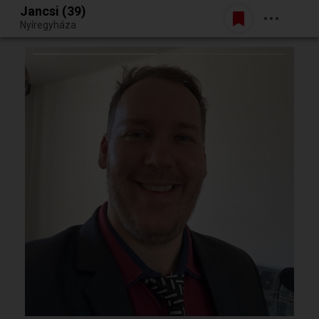
Jancsi (39)
Belépés
Nyíregyháza
Egy jó randiból bármi lehet.