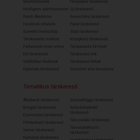
Sikertörténetek
Fényképes társkereső
Intelligens ajánlórendszer
Új társkereső
Randi Akadémia
Keresztény társkereső
Facebook oldalunk
Fiatal társkereső
Szerelmi horoszkóp
30as társkereső
Társkeresés mobilon
Középkorú társkereső
Párkeresők most online
Társkeresés 50 felett
Elit társkereső
Társkereső nők
Válófélben lévőknek
Társkereső férfiak
Diplomás társkereső
Szerelem első keresésre
Tematikus társkereső
Állatbarát társkereső
Sorozatfüggő társkereső
Bringás társkereső
Színházkedvelő
társkereső
Ezermester társkereső
Táncoslábú társkereső
Filmkedvelő társkereső
Társasjátékozós
Gamer társkereső
társkereső
Humoros társkereső
Vegetáriánus társkereső