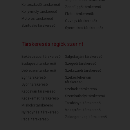
Kertészkedő társkereső
Zenefüggő társkereső
Könyvmoly társkereső
Elvált társkeresők
Motoros társkereső
Özvegy társkeresők
Spirituális társkereső
Gyermekes társkeresők
Társkeresés régiók szerint
Békéscsabai társkereső
Salgótarjáni társkereső
Budapesti társkereső
Szegedi társkereső
Debreceni társkereső
Szekszárdi társkereső
Egri társkereső
Székesfehérvári
társkereső
Győri társkereső
Szolnoki társkereső
Kaposvári társkereső
Szombathelyi társkereső
Kecskeméti társkereső
Tatabányai társkereső
Miskolci társkereső
Veszprémi társkereső
Nyíregyházi társkereső
Zalaegerszegi társkereső
Pécsi társkereső