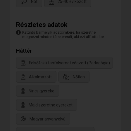
Nőt
25-40 év között
Részletes adatok
Kattints bármelyik adatcímkére, ha szeretnél
megnézni minden társkeresőt, aki ezt állította be.
Háttér
Felsőfokú tanfolyamot végzett (Pedagógia)
Alkalmazott
Nőtlen
Nincs gyereke
Majd szeretne gyereket
Magyar anyanyelvű