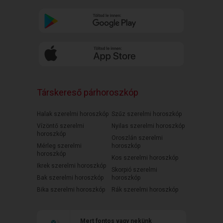
Társkereső párhoroszkóp
Halak szerelmi horoszkóp
Szűz szerelmi horoszkóp
Vízöntő szerelmi
Nyilas szerelmi horoszkóp
horoszkóp
Oroszlán szerelmi
Mérleg szerelmi
horoszkóp
horoszkóp
Kos szerelmi horoszkóp
Ikrek szerelmi horoszkóp
Skorpió szerelmi
Bak szerelmi horoszkóp
horoszkóp
Bika szerelmi horoszkóp
Rák szerelmi horoszkóp
Mert fontos vagy nekünk