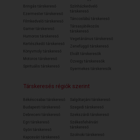
Bringás társkereső
Színházkedvelő
társkereső
Ezermester társkereső
Táncoslábú társkereső
Filmkedvelő társkereső
Társasjátékozós
Gamer társkereső
társkereső
Humoros társkereső
Vegetáriánus társkereső
Kertészkedő társkereső
Zenefüggő társkereső
Könyvmoly társkereső
Elvált társkeresők
Motoros társkereső
Özvegy társkeresők
Spirituális társkereső
Gyermekes társkeresők
Társkeresés régiók szerint
Békéscsabai társkereső
Salgótarjáni társkereső
Budapesti társkereső
Szegedi társkereső
Debreceni társkereső
Szekszárdi társkereső
Egri társkereső
Székesfehérvári
társkereső
Győri társkereső
Szolnoki társkereső
Kaposvári társkereső