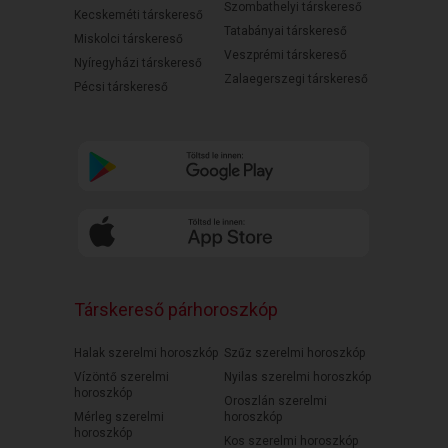
Szombathelyi társkereső
Kecskeméti társkereső
Tatabányai társkereső
Miskolci társkereső
Veszprémi társkereső
Nyíregyházi társkereső
Zalaegerszegi társkereső
Pécsi társkereső
Társkereső párhoroszkóp
Halak szerelmi horoszkóp
Szűz szerelmi horoszkóp
Vízöntő szerelmi
Nyilas szerelmi horoszkóp
horoszkóp
Oroszlán szerelmi
Mérleg szerelmi
horoszkóp
horoszkóp
Kos szerelmi horoszkóp