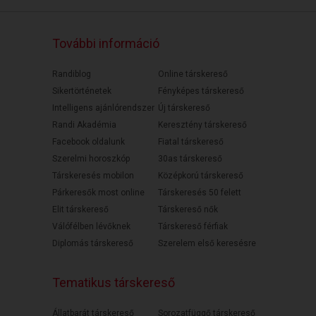
További információ
Randiblog
Online társkereső
Sikertörténetek
Fényképes társkereső
Intelligens ajánlórendszer
Új társkereső
Randi Akadémia
Keresztény társkereső
Facebook oldalunk
Fiatal társkereső
Szerelmi horoszkóp
30as társkereső
Társkeresés mobilon
Középkorú társkereső
Párkeresők most online
Társkeresés 50 felett
Elit társkereső
Társkereső nők
Válófélben lévőknek
Társkereső férfiak
Diplomás társkereső
Szerelem első keresésre
Tematikus társkereső
Állatbarát társkereső
Sorozatfüggő társkereső