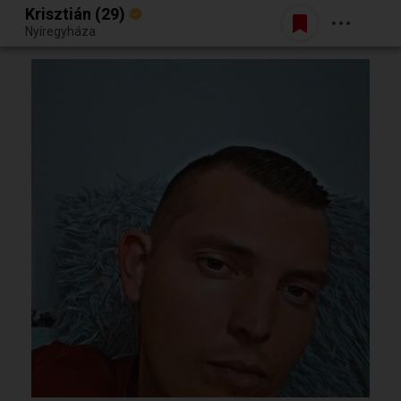
Krisztián (29)
Belépés
Nyíregyháza
Egy jó randiból bármi lehet.