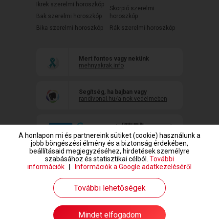
Ikrek szerelmi horoszkóp
Skorpió szerelmi
Bak szerelmi horoszkóp
horoszkóp
Bika szerelmi horoszkóp
Rák szerelmi horoszkóp
Mert fontos vagy nekünk
mehnyakrak.info
Segítség, ha bajban vagy
randivonal.hu/a-nok-vedelmeben
A honlapon mi és partnereink sütiket (cookie) használunk a
jobb böngészési élmény és a biztonság érdekében,
beállításaid megjegyzéséhez, hirdetések személyre
szabásához és statisztikai célból.
További
információk
|
Információk a Google adatkezeléséről
www.randivonal.hu © Copyright 1999-2026 Dating Central Europe Zrt.
További lehetőségek
Mindet elfogadom