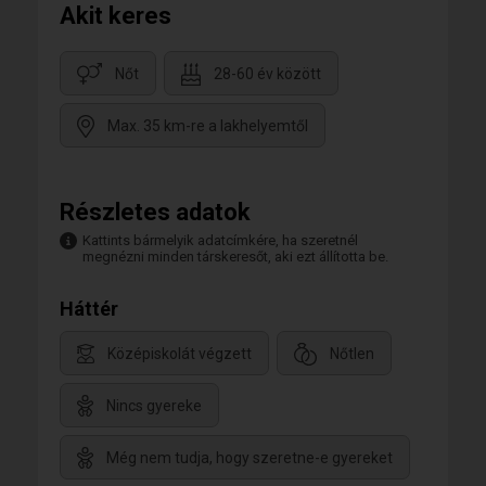
Akit keres
Nőt
28-60 év között
Max. 35 km-re a lakhelyemtől
Részletes adatok
Kattints bármelyik adatcímkére, ha szeretnél
megnézni minden társkeresőt, aki ezt állította be.
Háttér
Középiskolát végzett
Nőtlen
Nincs gyereke
Még nem tudja, hogy szeretne-e gyereket