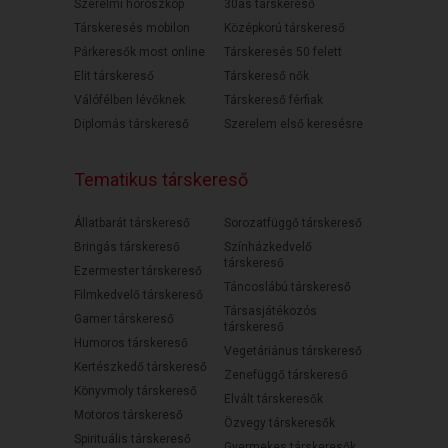
Szerelmi horoszkóp
30as társkereső
Társkeresés mobilon
Középkorú társkereső
Párkeresők most online
Társkeresés 50 felett
Elit társkereső
Társkereső nők
Válófélben lévőknek
Társkereső férfiak
Diplomás társkereső
Szerelem első keresésre
Tematikus társkereső
Állatbarát társkereső
Sorozatfüggő társkereső
Bringás társkereső
Színházkedvelő
társkereső
Ezermester társkereső
Táncoslábú társkereső
Filmkedvelő társkereső
Társasjátékozós
Gamer társkereső
társkereső
Humoros társkereső
Vegetáriánus társkereső
Kertészkedő társkereső
Zenefüggő társkereső
Könyvmoly társkereső
Elvált társkeresők
Motoros társkereső
Özvegy társkeresők
Spirituális társkereső
Gyermekes társkeresők