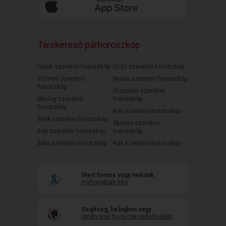
Társkereső párhoroszkóp
Halak szerelmi horoszkóp
Szűz szerelmi horoszkóp
Vízöntő szerelmi
Nyilas szerelmi horoszkóp
horoszkóp
Oroszlán szerelmi
Mérleg szerelmi
horoszkóp
horoszkóp
Kos szerelmi horoszkóp
Ikrek szerelmi horoszkóp
Skorpió szerelmi
Bak szerelmi horoszkóp
horoszkóp
Bika szerelmi horoszkóp
Rák szerelmi horoszkóp
Mert fontos vagy nekünk
mehnyakrak.info
Segítség, ha bajban vagy
randivonal.hu/a-nok-vedelmeben