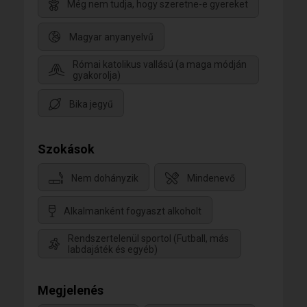
Még nem tudja, hogy szeretne-e gyereket
Magyar anyanyelvű
Római katolikus vallású (a maga módján
gyakorolja)
Bika jegyű
Szokások
Nem dohányzik
Mindenevő
Alkalmanként fogyaszt alkoholt
Rendszertelenül sportol (Futball, más
labdajáték és egyéb)
Megjelenés