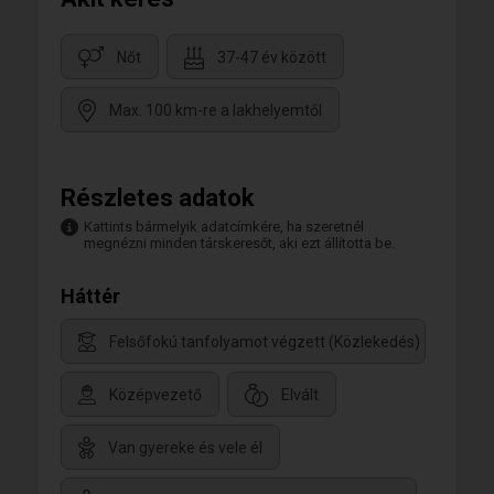
Nőt
37-47 év között
Max. 100 km-re a lakhelyemtől
Részletes adatok
Kattints bármelyik adatcímkére, ha szeretnél
megnézni minden társkeresőt, aki ezt állította be.
Háttér
Felsőfokú tanfolyamot végzett (Közlekedés)
Középvezető
Elvált
Van gyereke és vele él