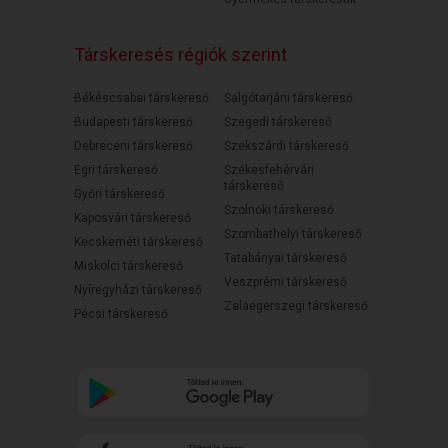
Társkeresés régiók szerint
Békéscsabai társkereső
Salgótarjáni társkereső
Budapesti társkereső
Szegedi társkereső
Debreceni társkereső
Szekszárdi társkereső
Egri társkereső
Székesfehérvári
társkereső
Győri társkereső
Szolnoki társkereső
Kaposvári társkereső
Szombathelyi társkereső
Kecskeméti társkereső
Tatabányai társkereső
Miskolci társkereső
Veszprémi társkereső
Nyíregyházi társkereső
Zalaegerszegi társkereső
Pécsi társkereső