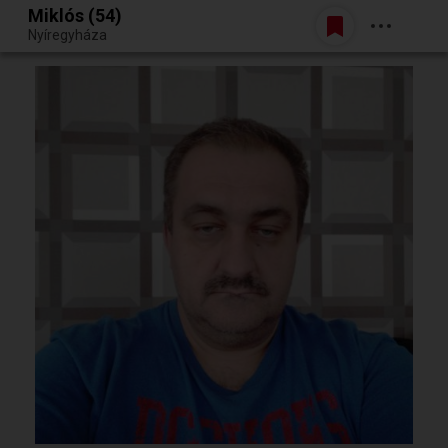
Miklós (54)
Belépés
Nyíregyháza
Egy jó randiból bármi lehet.