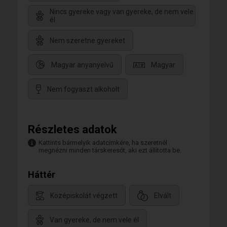
Nincs gyereke vagy van gyereke, de nem vele
él
Nem szeretne gyereket
Magyar anyanyelvű
Magyar
Nem fogyaszt alkoholt
Részletes adatok
Kattints bármelyik adatcímkére, ha szeretnél
megnézni minden társkeresőt, aki ezt állította be.
Háttér
Középiskolát végzett
Elvált
Van gyereke, de nem vele él