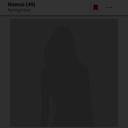
Noncsi (49)
Belépés
Nyíregyháza
Egy jó randiból bármi lehet.