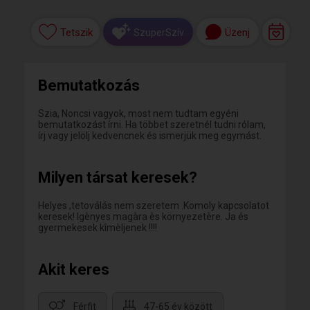
Tetszik
Üzenj
SzuperSzív
Bemutatkozás
Szia, Noncsi vagyok, most nem tudtam egyéni
bemutatkozást írni. Ha többet szeretnél tudni rólam,
írj vagy jelölj kedvencnek és ismerjük meg egymást.
Milyen társat keresek?
Helyes ,tetoválás nem szeretem .Komoly kapcsolatot
keresek! Igènyes magàra ès környezetère. Ja és
gyermekesek kîmèljenek !!!!
Akit keres
Férfit
47-65 év között