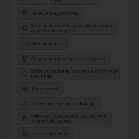
Lakhelye: Magyarország
8 általánost végzett, középiskolát végzett
vagy főiskolát végzett
Nem dohányzik
Átlagos, sportos vagy néhány kg plusz
Szőkésbarna, barna, sötétbarna, fekete vagy
őszülő hajú
Barna szemű
Tetoválásai: neki nincs, elutasítja
Vállalkozó, középvezető vagy szellemi
szabadfoglalkozású
Elvált vagy özvegy