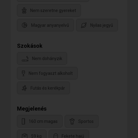
Nem szeretne gyereket
Magyar anyanyelvű
Nyilas jegyű
Szokások
Nem dohányzik
Nem fogyaszt alkoholt
Futás és kerékpár
Megjelenés
160 cm magas
Sportos
59 kg
Fekete hajú