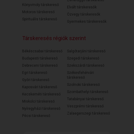
Zenefüggő társkereső
Könyvmoly társkereső
Elvált társkeresők
Motoros társkereső
Özvegy társkeresők
Spirituális társkereső
Gyermekes társkeresők
Társkeresés régiók szerint
Békéscsabai társkereső
Salgótarjáni társkereső
Budapesti társkereső
Szegedi társkereső
Debreceni társkereső
Szekszárdi társkereső
Egri társkereső
Székesfehérvári
társkereső
Győri társkereső
Szolnoki társkereső
Kaposvári társkereső
Szombathelyi társkereső
Kecskeméti társkereső
Tatabányai társkereső
Miskolci társkereső
Veszprémi társkereső
Nyíregyházi társkereső
Zalaegerszegi társkereső
Pécsi társkereső