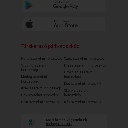
Társkereső párhoroszkóp
Halak szerelmi horoszkóp
Szűz szerelmi horoszkóp
Vízöntő szerelmi
Nyilas szerelmi horoszkóp
horoszkóp
Oroszlán szerelmi
Mérleg szerelmi
horoszkóp
horoszkóp
Kos szerelmi horoszkóp
Ikrek szerelmi horoszkóp
Skorpió szerelmi
Bak szerelmi horoszkóp
horoszkóp
Bika szerelmi horoszkóp
Rák szerelmi horoszkóp
Mert fontos vagy nekünk
mehnyakrak.info