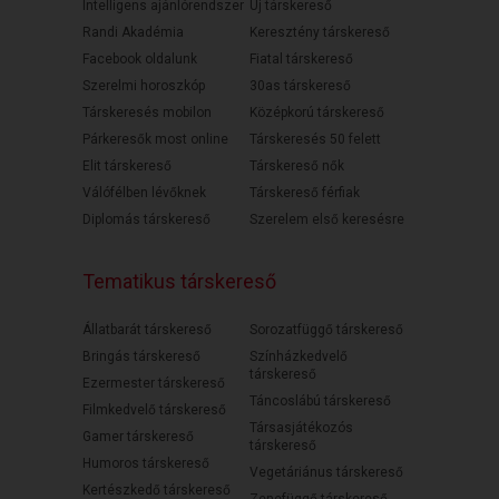
Intelligens ajánlórendszer
Új társkereső
Randi Akadémia
Keresztény társkereső
Facebook oldalunk
Fiatal társkereső
Szerelmi horoszkóp
30as társkereső
Társkeresés mobilon
Középkorú társkereső
Párkeresők most online
Társkeresés 50 felett
Elit társkereső
Társkereső nők
Válófélben lévőknek
Társkereső férfiak
Diplomás társkereső
Szerelem első keresésre
Tematikus társkereső
Állatbarát társkereső
Sorozatfüggő társkereső
Bringás társkereső
Színházkedvelő
társkereső
Ezermester társkereső
Táncoslábú társkereső
Filmkedvelő társkereső
Társasjátékozós
Gamer társkereső
társkereső
Humoros társkereső
Vegetáriánus társkereső
Kertészkedő társkereső