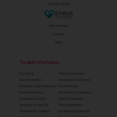
Ügyfélszolgálat
Adatvédelem
Cookiek
ÁSZF
További információ
Randiblog
Online társkereső
Sikertörténetek
Fényképes társkereső
Intelligens ajánlórendszer
Új társkereső
Randi Akadémia
Keresztény társkereső
Facebook oldalunk
Fiatal társkereső
Szerelmi horoszkóp
30as társkereső
Társkeresés mobilon
Középkorú társkereső