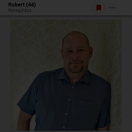
Robert (44)
Belépés
Nyíregyháza
Egy jó randiból bármi lehet.