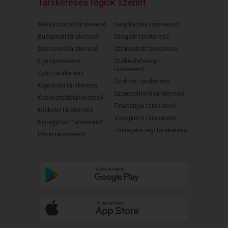
Társkeresés régiók szerint
Békéscsabai társkereső
Salgótarjáni társkereső
Budapesti társkereső
Szegedi társkereső
Debreceni társkereső
Szekszárdi társkereső
Egri társkereső
Székesfehérvári
társkereső
Győri társkereső
Szolnoki társkereső
Kaposvári társkereső
Szombathelyi társkereső
Kecskeméti társkereső
Tatabányai társkereső
Miskolci társkereső
Veszprémi társkereső
Nyíregyházi társkereső
Zalaegerszegi társkereső
Pécsi társkereső