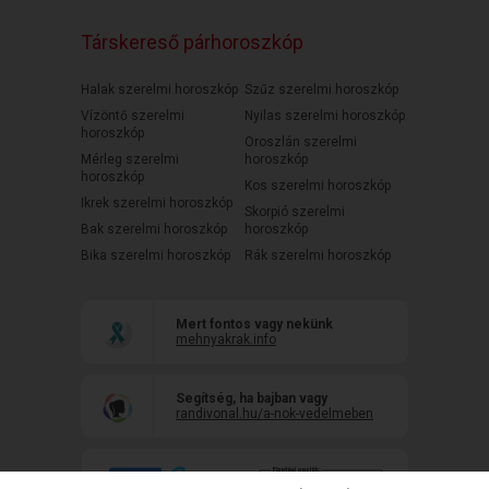
Társkereső párhoroszkóp
Halak szerelmi horoszkóp
Szűz szerelmi horoszkóp
Vízöntő szerelmi
Nyilas szerelmi horoszkóp
horoszkóp
Oroszlán szerelmi
Mérleg szerelmi
horoszkóp
horoszkóp
Kos szerelmi horoszkóp
Ikrek szerelmi horoszkóp
Skorpió szerelmi
Bak szerelmi horoszkóp
horoszkóp
Bika szerelmi horoszkóp
Rák szerelmi horoszkóp
Mert fontos vagy nekünk
mehnyakrak.info
Segítség, ha bajban vagy
randivonal.hu/a-nok-vedelmeben