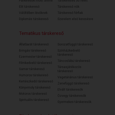
Párkeresők most online
Társkeresés 50 felett
Elit társkereső
Társkereső nők
Válófélben lévőknek
Társkereső férfiak
Diplomás társkereső
Szerelem első keresésre
Tematikus társkereső
Állatbarát társkereső
Sorozatfüggő társkereső
Bringás társkereső
Színházkedvelő
társkereső
Ezermester társkereső
Táncoslábú társkereső
Filmkedvelő társkereső
Társasjátékozós
Gamer társkereső
társkereső
Humoros társkereső
Vegetáriánus társkereső
Kertészkedő társkereső
Zenefüggő társkereső
Könyvmoly társkereső
Elvált társkeresők
Motoros társkereső
Özvegy társkeresők
Spirituális társkereső
Gyermekes társkeresők