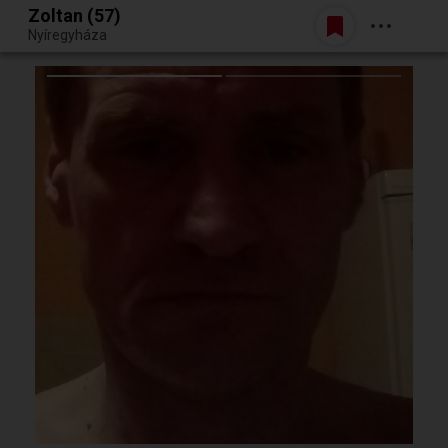
Zoltan (57)
Belépés
Nyíregyháza
Egy jó randiból bármi lehet.