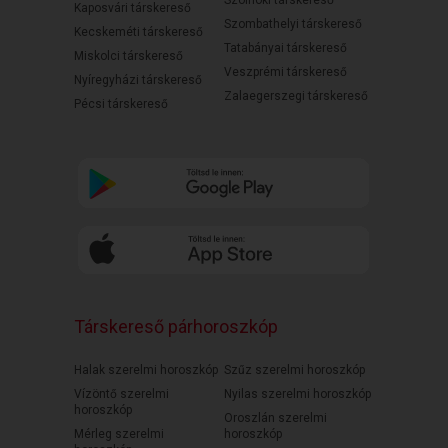
Szolnoki társkereső
Kaposvári társkereső
Szombathelyi társkereső
Kecskeméti társkereső
Tatabányai társkereső
Miskolci társkereső
Veszprémi társkereső
Nyíregyházi társkereső
Zalaegerszegi társkereső
Pécsi társkereső
Társkereső párhoroszkóp
Halak szerelmi horoszkóp
Szűz szerelmi horoszkóp
Vízöntő szerelmi
Nyilas szerelmi horoszkóp
horoszkóp
Oroszlán szerelmi
Mérleg szerelmi
horoszkóp