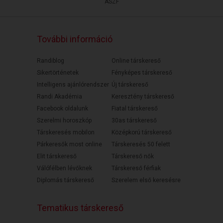
ÁSZF
További információ
Randiblog
Online társkereső
Sikertörténetek
Fényképes társkereső
Intelligens ajánlórendszer
Új társkereső
Randi Akadémia
Keresztény társkereső
Facebook oldalunk
Fiatal társkereső
Szerelmi horoszkóp
30as társkereső
Társkeresés mobilon
Középkorú társkereső
Párkeresők most online
Társkeresés 50 felett
Elit társkereső
Társkereső nők
Válófélben lévőknek
Társkereső férfiak
Diplomás társkereső
Szerelem első keresésre
Tematikus társkereső