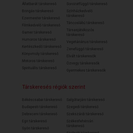
Állatbarát társkereső
Sorozatfüggő társkereső
Bringás társkereső
Színházkedvelő
társkereső
Ezermester társkereső
Táncoslábú társkereső
Filmkedvelő társkereső
Társasjátékozós
Gamer társkereső
társkereső
Humoros társkereső
Vegetáriánus társkereső
Kertészkedő társkereső
Zenefüggő társkereső
Könyvmoly társkereső
Elvált társkeresők
Motoros társkereső
Özvegy társkeresők
Spirituális társkereső
Gyermekes társkeresők
Társkeresés régiók szerint
Békéscsabai társkereső
Salgótarjáni társkereső
Budapesti társkereső
Szegedi társkereső
Debreceni társkereső
Szekszárdi társkereső
Egri társkereső
Székesfehérvári
társkereső
Győri társkereső