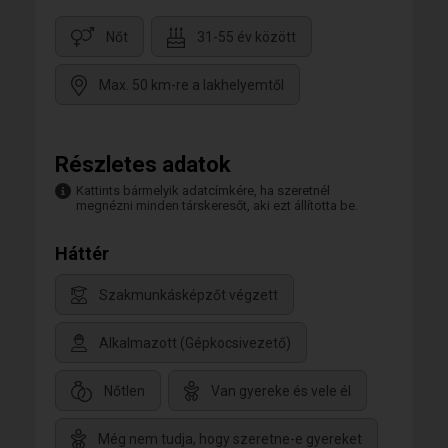
Nőt
31-55 év között
Max. 50 km-re a lakhelyemtől
Részletes adatok
Kattints bármelyik adatcímkére, ha szeretnél
megnézni minden társkeresőt, aki ezt állította be.
Háttér
Szakmunkásképzőt végzett
Alkalmazott (Gépkocsivezető)
Nőtlen
Van gyereke és vele él
Még nem tudja, hogy szeretne-e gyereket