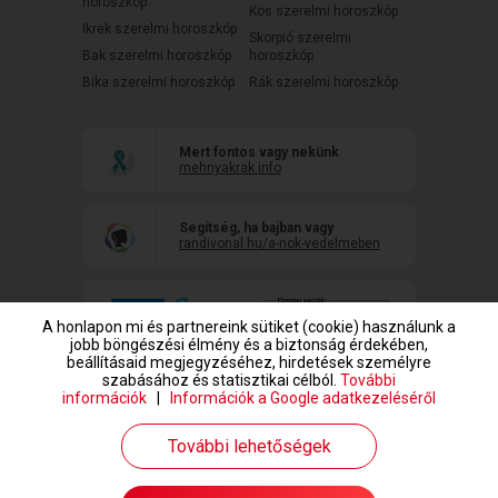
horoszkóp
Kos szerelmi horoszkóp
Ikrek szerelmi horoszkóp
Skorpió szerelmi
Bak szerelmi horoszkóp
horoszkóp
Bika szerelmi horoszkóp
Rák szerelmi horoszkóp
Mert fontos vagy nekünk
mehnyakrak.info
Segítség, ha bajban vagy
randivonal.hu/a-nok-vedelmeben
A honlapon mi és partnereink sütiket (cookie) használunk a
jobb böngészési élmény és a biztonság érdekében,
beállításaid megjegyzéséhez, hirdetések személyre
szabásához és statisztikai célból.
További
információk
|
Információk a Google adatkezeléséről
www.randivonal.hu © Copyright 1999-2026 Dating Central Europe Zrt.
További lehetőségek