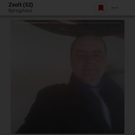
Zsolt (52)
Belépés
Nyíregyháza
Egy jó randiból bármi lehet.