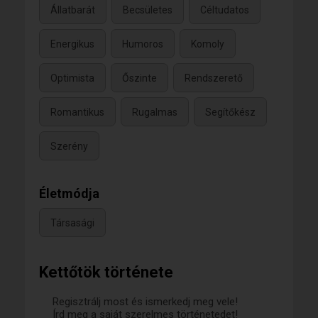
Állatbarát
Becsületes
Céltudatos
Energikus
Humoros
Komoly
Optimista
Őszinte
Rendszerető
Romantikus
Rugalmas
Segítőkész
Szerény
Életmódja
Társasági
Kettőtök története
Regisztrálj most és ismerkedj meg vele!
Írd meg a saját szerelmes történetedet!