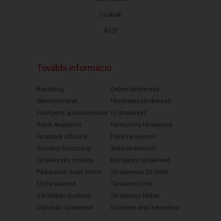
Cookiek
ÁSZF
További információ
Randiblog
Online társkereső
Sikertörténetek
Fényképes társkereső
Intelligens ajánlórendszer
Új társkereső
Randi Akadémia
Keresztény társkereső
Facebook oldalunk
Fiatal társkereső
Szerelmi horoszkóp
30as társkereső
Társkeresés mobilon
Középkorú társkereső
Párkeresők most online
Társkeresés 50 felett
Elit társkereső
Társkereső nők
Válófélben lévőknek
Társkereső férfiak
Diplomás társkereső
Szerelem első keresésre