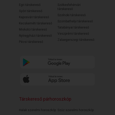
Egri társkereső
Székesfehérvári
társkereső
Győri társkereső
Szolnoki társkereső
Kaposvári társkereső
Szombathelyi társkereső
Kecskeméti társkereső
Tatabányai társkereső
Miskolci társkereső
Veszprémi társkereső
Nyíregyházi társkereső
Zalaegerszegi társkereső
Pécsi társkereső
Társkereső párhoroszkóp
Halak szerelmi horoszkóp
Szűz szerelmi horoszkóp