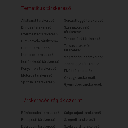
Tematikus társkereső
Állatbarát társkereső
Sorozatfüggő társkereső
Bringás társkereső
Színházkedvelő
társkereső
Ezermester társkereső
Táncoslábú társkereső
Filmkedvelő társkereső
Társasjátékozós
Gamer társkereső
társkereső
Humoros társkereső
Vegetáriánus társkereső
Kertészkedő társkereső
Zenefüggő társkereső
Könyvmoly társkereső
Elvált társkeresők
Motoros társkereső
Özvegy társkeresők
Spirituális társkereső
Gyermekes társkeresők
Társkeresés régiók szerint
Békéscsabai társkereső
Salgótarjáni társkereső
Budapesti társkereső
Szegedi társkereső
Debreceni társkereső
Szekszárdi társkereső