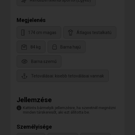
Rendszertelenül sportol (Egyéb)
Megjelenés
174 cm magas
Átlagos testalkatú
84 kg
Barna hajú
Barna szemű
Tetoválásai: kisebb tetoválásai vannak
Jellemzése
Kattints bármelyik jellemzésre, ha szeretnél megnézni
minden társkeresőt, aki ezt állította be.
Személyisége