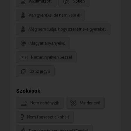
Alkalmazott
Nőtlen
Van gyereke, de nem vele él
Még nem tudja, hogy szeretne-e gyereket
Magyar anyanyelvű
Német nyelven beszél
Szűz jegyű
Szokások
Nem dohányzik
Mindenevő
Nem fogyaszt alkoholt