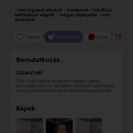
#
nem fogyaszt alkoholt
#
mindenevő
#
felsőfokú
tanfolyamot végzett
#
magyar anyanyelvű
#
nem
dohányzik
Tetszik
Üzenj
SzuperSzív
Bemutatkozás
Sziasztok!
Szia, Zsolt vagyok, most nem tudtam egyéni
bemutatkozást írni. Ha többet szeretnél tudni rólam,
írj vagy jelölj kedvencnek és ismerjük meg egymást.
Képek