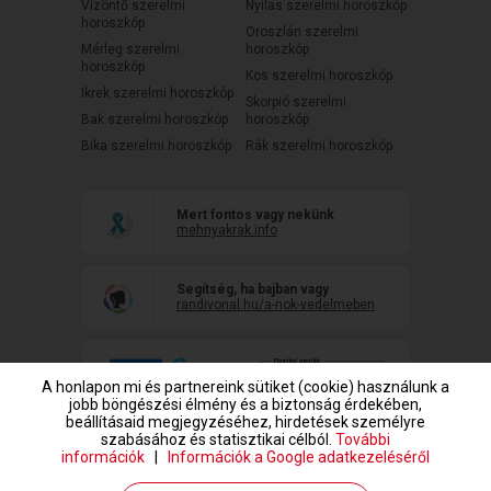
Vízöntő szerelmi
Nyilas szerelmi horoszkóp
horoszkóp
Oroszlán szerelmi
Mérleg szerelmi
horoszkóp
horoszkóp
Kos szerelmi horoszkóp
Ikrek szerelmi horoszkóp
Skorpió szerelmi
Bak szerelmi horoszkóp
horoszkóp
Bika szerelmi horoszkóp
Rák szerelmi horoszkóp
Mert fontos vagy nekünk
mehnyakrak.info
Segítség, ha bajban vagy
randivonal.hu/a-nok-vedelmeben
A honlapon mi és partnereink sütiket (cookie) használunk a
jobb böngészési élmény és a biztonság érdekében,
beállításaid megjegyzéséhez, hirdetések személyre
szabásához és statisztikai célból.
További
információk
|
Információk a Google adatkezeléséről