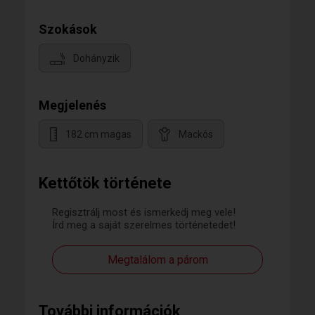
Szokások
Dohányzik
Megjelenés
182 cm magas
Mackós
Kettőtök története
Regisztrálj most és ismerkedj meg vele!
Írd meg a saját szerelmes történetedet!
Megtalálom a párom
További információk