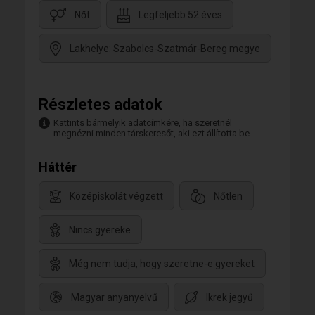
Nőt
Legfeljebb 52 éves
Lakhelye: Szabolcs-Szatmár-Bereg megye
Részletes adatok
Kattints bármelyik adatcímkére, ha szeretnél
megnézni minden társkeresőt, aki ezt állította be.
Háttér
Középiskolát végzett
Nőtlen
Nincs gyereke
Még nem tudja, hogy szeretne-e gyereket
Magyar anyanyelvű
Ikrek jegyű