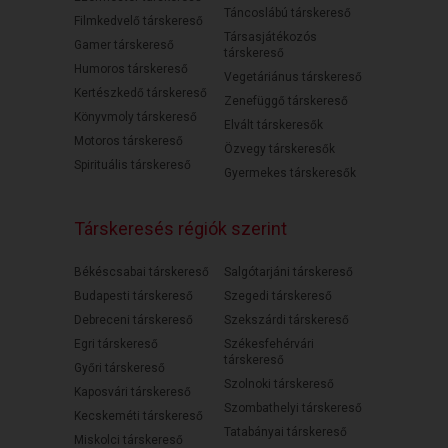
Táncoslábú társkereső
Filmkedvelő társkereső
Társasjátékozós
Gamer társkereső
társkereső
Humoros társkereső
Vegetáriánus társkereső
Kertészkedő társkereső
Zenefüggő társkereső
Könyvmoly társkereső
Elvált társkeresők
Motoros társkereső
Özvegy társkeresők
Spirituális társkereső
Gyermekes társkeresők
Társkeresés régiók szerint
Békéscsabai társkereső
Salgótarjáni társkereső
Budapesti társkereső
Szegedi társkereső
Debreceni társkereső
Szekszárdi társkereső
Egri társkereső
Székesfehérvári
társkereső
Győri társkereső
Szolnoki társkereső
Kaposvári társkereső
Szombathelyi társkereső
Kecskeméti társkereső
Tatabányai társkereső
Miskolci társkereső