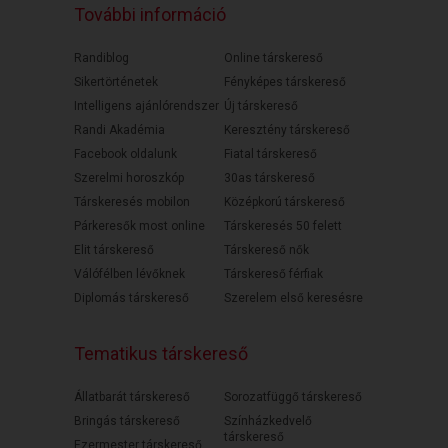
További információ
Randiblog
Online társkereső
Sikertörténetek
Fényképes társkereső
Intelligens ajánlórendszer
Új társkereső
Randi Akadémia
Keresztény társkereső
Facebook oldalunk
Fiatal társkereső
Szerelmi horoszkóp
30as társkereső
Társkeresés mobilon
Középkorú társkereső
Párkeresők most online
Társkeresés 50 felett
Elit társkereső
Társkereső nők
Válófélben lévőknek
Társkereső férfiak
Diplomás társkereső
Szerelem első keresésre
Tematikus társkereső
Állatbarát társkereső
Sorozatfüggő társkereső
Bringás társkereső
Színházkedvelő
társkereső
Ezermester társkereső