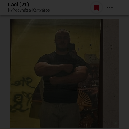
Laci (21)
Belépés
Nyíregyháza-Kertváros
Egy jó randiból bármi lehet.