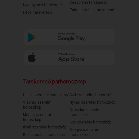
Veszprémi társkereső
Nyíregyházi társkereső
Zalaegerszegi társkereső
Pécsi társkereső
Társkereső párhoroszkóp
Halak szerelmi horoszkóp
Szűz szerelmi horoszkóp
Vízöntő szerelmi
Nyilas szerelmi horoszkóp
horoszkóp
Oroszlán szerelmi
Mérleg szerelmi
horoszkóp
horoszkóp
Kos szerelmi horoszkóp
Ikrek szerelmi horoszkóp
Skorpió szerelmi
Bak szerelmi horoszkóp
horoszkóp