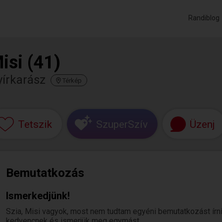
Randiblog
isi (41)
írkarász
Térkép
Tetszik
SzuperSzív
Üzenj
Bemutatkozás
Ismerkedjünk!
Szia, Misi vagyok, most nem tudtam egyéni bemutatkozást írni. H
kedvencnek és ismerjük meg egymást.