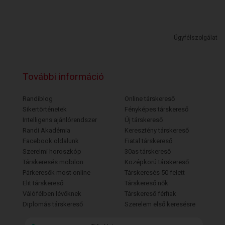
Ügyfélszolgálat
További információ
Randiblog
Online társkereső
Sikertörténetek
Fényképes társkereső
Intelligens ajánlórendszer
Új társkereső
Randi Akadémia
Keresztény társkereső
Facebook oldalunk
Fiatal társkereső
Szerelmi horoszkóp
30as társkereső
Társkeresés mobilon
Középkorú társkereső
Párkeresők most online
Társkeresés 50 felett
Elit társkereső
Társkereső nők
Válófélben lévőknek
Társkereső férfiak
Diplomás társkereső
Szerelem első keresésre