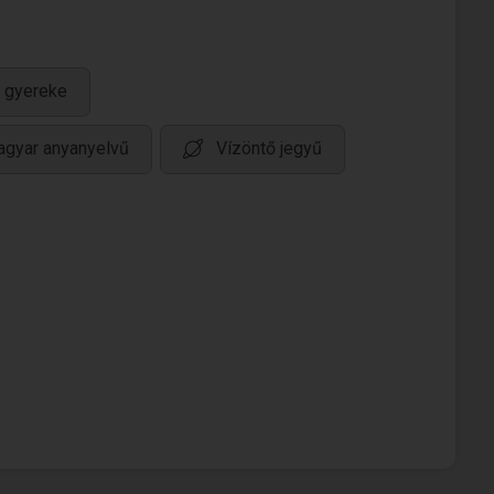
 gyereke
gyar anyanyelvű
Vízöntő jegyű