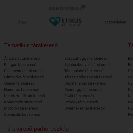
ÁSZF
Adatvédelem
Tematikus társkereső
Tá
Állatbarát társkereső
Sorozatfüggő társkereső
Bé
Bringás társkereső
Színházkedvelő társkereső
Bu
Ezermester társkereső
Táncoslábú társkereső
De
Filmkedvelő társkereső
Társasjátékozós társkereső
Egr
Gamer társkereső
Vegetáriánus társkereső
Gy
Humoros társkereső
Zenefüggő társkereső
Ka
Kertészkedő társkereső
Elvált társkeresők
Ke
Könyvmoly társkereső
Özvegy társkeresők
Mi
Motoros társkereső
Gyermekes társkeresők
Ny
Spirituális társkereső
Pé
Társkereső párhoroszkóp