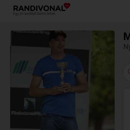
Egy jó randiból bármi lehet.
M
Ny