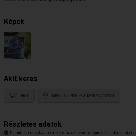
Képek
Akit keres
Nőt
Max. 35 km-re a lakhelyemtől
Részletes adatok
Kattints bármelyik adatcímkére, ha szeretnél megnézni minden társkeresőt,