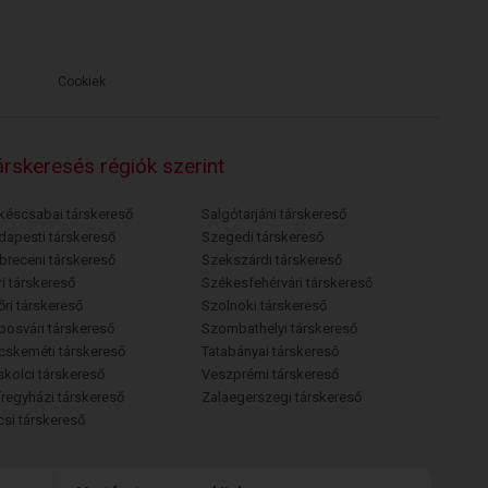
Cookiek
rskeresés régiók szerint
késcsabai társkereső
Salgótarjáni társkereső
dapesti társkereső
Szegedi társkereső
breceni társkereső
Szekszárdi társkereső
i társkereső
Székesfehérvári társkereső
őri társkereső
Szolnoki társkereső
posvári társkereső
Szombathelyi társkereső
cskeméti társkereső
Tatabányai társkereső
skolci társkereső
Veszprémi társkereső
íregyházi társkereső
Zalaegerszegi társkereső
csi társkereső