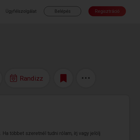
Ügyfélszolgálat
Belépés
Regisztráció
Randizz
a többet szeretnél tudni rólam, írj vagy jelölj