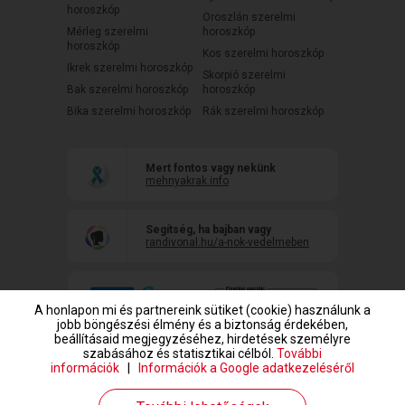
horoszkóp
Oroszlán szerelmi
Mérleg szerelmi
horoszkóp
horoszkóp
Kos szerelmi horoszkóp
Ikrek szerelmi horoszkóp
Skorpió szerelmi
Bak szerelmi horoszkóp
horoszkóp
Bika szerelmi horoszkóp
Rák szerelmi horoszkóp
Mert fontos vagy nekünk
mehnyakrak.info
Segítség, ha bajban vagy
randivonal.hu/a-nok-vedelmeben
A honlapon mi és partnereink sütiket (cookie) használunk a
jobb böngészési élmény és a biztonság érdekében,
beállításaid megjegyzéséhez, hirdetések személyre
szabásához és statisztikai célból.
További
információk
|
Információk a Google adatkezeléséről
www.randivonal.hu © Copyright 1999-2026 Dating Central Europe Zrt.