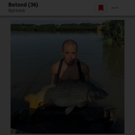
Botond (36)
Belépés
Nyírtelek
Egy jó randiból bármi lehet.