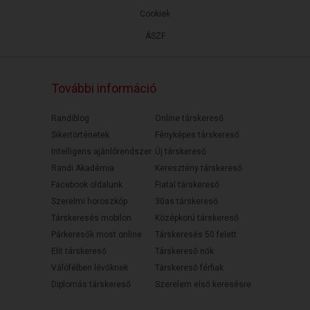
Cookiek
ÁSZF
További információ
Randiblog
Online társkereső
Sikertörténetek
Fényképes társkereső
Intelligens ajánlórendszer
Új társkereső
Randi Akadémia
Keresztény társkereső
Facebook oldalunk
Fiatal társkereső
Szerelmi horoszkóp
30as társkereső
Társkeresés mobilon
Középkorú társkereső
Párkeresők most online
Társkeresés 50 felett
Elit társkereső
Társkereső nők
Válófélben lévőknek
Társkereső férfiak
Diplomás társkereső
Szerelem első keresésre