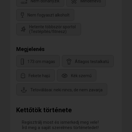
Nem dohányzik
Mindenevő
Nem fogyaszt alkoholt
Hetente többször sportol
(Testépítés/fitnesz)
Megjelenés
173 cm magas
Átlagos testalkatú
Fekete hajú
Kék szemű
Tetoválásai: neki nincs, de nem zavarja
Kettőtök története
Regisztrálj most és ismerkedj meg vele!
Írd meg a saját szerelmes történetedet!