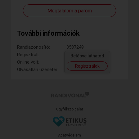
Megtalálom a párom
További információk
Randiazonosító:
3587249
Regisztrált:
Belépve láthatod
Online volt:
Regisztrálok
Olvasatlan üzenetei:
Ügyfélszolgálat
Adatvédelem