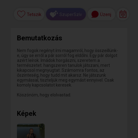
Tetszik
Üzenj
SzuperSzív
Bemutatkozás
Nem fogok regényt írni magamról, hogy összeillünk-
e, úgy se erről a pár sorról fog eldőlni. Egy pár dolgot
azért leírok. Imádok horgászni, szeretem a
természetet. hangszeren tanulok játszani, mert
kikapcsol megnyugtat. Számomra fontos, az
őszinteség, hogy tudd mit akarsz. Ne játszunk
egymással, tiszteljük meg egymást ennyivel. Csak
komoly kapcsolatot keresek.
Köszönöm, hogy elolvastad.
Képek