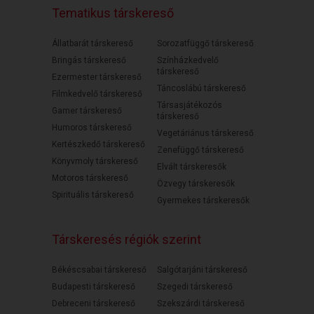
Tematikus társkereső
Állatbarát társkereső
Sorozatfüggő társkereső
Bringás társkereső
Színházkedvelő
társkereső
Ezermester társkereső
Táncoslábú társkereső
Filmkedvelő társkereső
Társasjátékozós
Gamer társkereső
társkereső
Humoros társkereső
Vegetáriánus társkereső
Kertészkedő társkereső
Zenefüggő társkereső
Könyvmoly társkereső
Elvált társkeresők
Motoros társkereső
Özvegy társkeresők
Spirituális társkereső
Gyermekes társkeresők
Társkeresés régiók szerint
Békéscsabai társkereső
Salgótarjáni társkereső
Budapesti társkereső
Szegedi társkereső
Debreceni társkereső
Szekszárdi társkereső