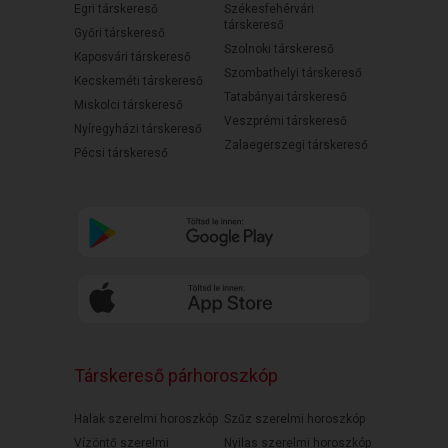
Egri társkereső
Székesfehérvári
társkereső
Győri társkereső
Szolnoki társkereső
Kaposvári társkereső
Szombathelyi társkereső
Kecskeméti társkereső
Tatabányai társkereső
Miskolci társkereső
Veszprémi társkereső
Nyíregyházi társkereső
Zalaegerszegi társkereső
Pécsi társkereső
Társkereső párhoroszkóp
Halak szerelmi horoszkóp
Szűz szerelmi horoszkóp
Vízöntő szerelmi
Nyilas szerelmi horoszkóp