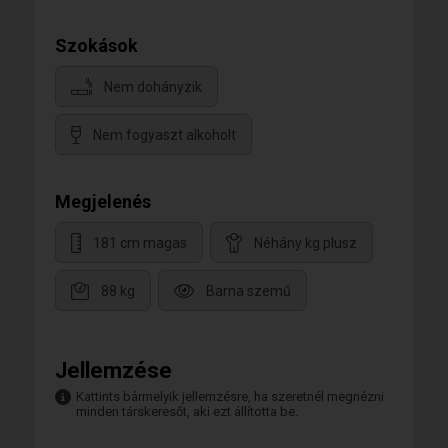
Szokások
Nem dohányzik
Nem fogyaszt alkoholt
Megjelenés
181 cm magas
Néhány kg plusz
88 kg
Barna szemű
Jellemzése
Kattints bármelyik jellemzésre, ha szeretnél megnézni
minden társkeresőt, aki ezt állította be.