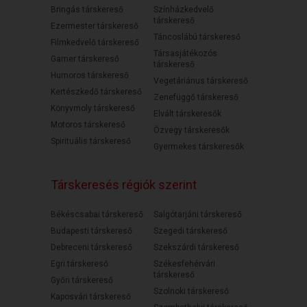
Bringás társkereső
Színházkedvelő
társkereső
Ezermester társkereső
Táncoslábú társkereső
Filmkedvelő társkereső
Társasjátékozós
Gamer társkereső
társkereső
Humoros társkereső
Vegetáriánus társkereső
Kertészkedő társkereső
Zenefüggő társkereső
Könyvmoly társkereső
Elvált társkeresők
Motoros társkereső
Özvegy társkeresők
Spirituális társkereső
Gyermekes társkeresők
Társkeresés régiók szerint
Békéscsabai társkereső
Salgótarjáni társkereső
Budapesti társkereső
Szegedi társkereső
Debreceni társkereső
Szekszárdi társkereső
Egri társkereső
Székesfehérvári
társkereső
Győri társkereső
Szolnoki társkereső
Kaposvári társkereső