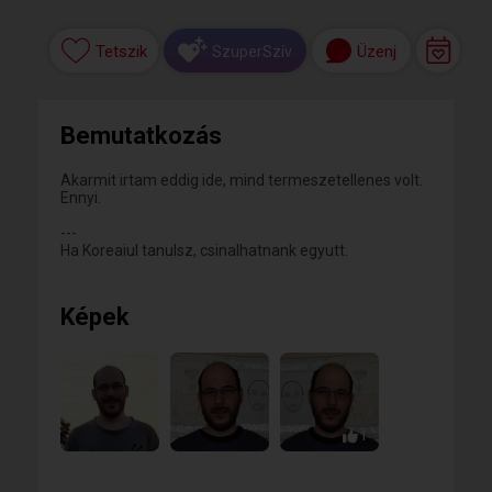
Tetszik
Üzenj
SzuperSzív
Bemutatkozás
Akarmit irtam eddig ide, mind termeszetellenes volt.
Ennyi.
---
Ha Koreaiul tanulsz, csinalhatnank egyutt.
Képek
1