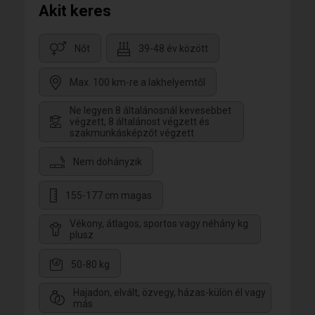
Akit keres
Nőt
39-48 év között
Max. 100 km-re a lakhelyemtől
Ne legyen 8 általánosnál kevesebbet
végzett, 8 általánost végzett és
szakmunkásképzőt végzett
Nem dohányzik
155-177 cm magas
Vékony, átlagos, sportos vagy néhány kg
plusz
50-80 kg
Hajadon, elvált, özvegy, házas-külön él vagy
más