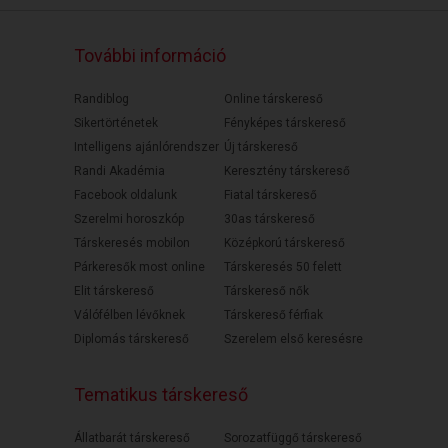
További információ
Randiblog
Online társkereső
Sikertörténetek
Fényképes társkereső
Intelligens ajánlórendszer
Új társkereső
Randi Akadémia
Keresztény társkereső
Facebook oldalunk
Fiatal társkereső
Szerelmi horoszkóp
30as társkereső
Társkeresés mobilon
Középkorú társkereső
Párkeresők most online
Társkeresés 50 felett
Elit társkereső
Társkereső nők
Válófélben lévőknek
Társkereső férfiak
Diplomás társkereső
Szerelem első keresésre
Tematikus társkereső
Állatbarát társkereső
Sorozatfüggő társkereső