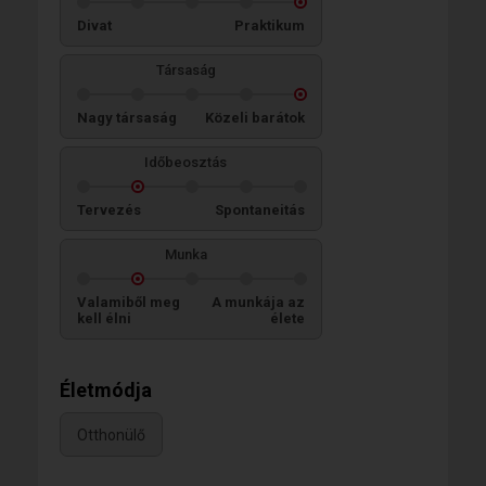
Divat
Praktikum
Társaság
Nagy társaság
Közeli barátok
Időbeosztás
Tervezés
Spontaneitás
Munka
Valamiből meg
A munkája az
kell élni
élete
Életmódja
Otthonülő