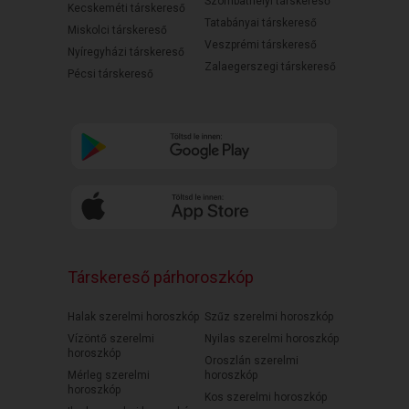
Szombathelyi társkereső
Kecskeméti társkereső
Tatabányai társkereső
Miskolci társkereső
Veszprémi társkereső
Nyíregyházi társkereső
Zalaegerszegi társkereső
Pécsi társkereső
Társkereső párhoroszkóp
Halak szerelmi horoszkóp
Szűz szerelmi horoszkóp
Vízöntő szerelmi
Nyilas szerelmi horoszkóp
horoszkóp
Oroszlán szerelmi
Mérleg szerelmi
horoszkóp
horoszkóp
Kos szerelmi horoszkóp