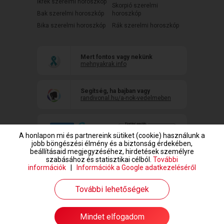
Ikrek szerelmi horoszkóp
Skorpió szerelmi
Bak szerelmi horoszkóp
horoszkóp
Bika szerelmi horoszkóp
Rák szerelmi horoszkóp
Mert fontos vagy nekünk
mehnyakrak.info
Segítség, ha bajban vagy
randivonal.hu/a-nok-vedelmeben
A honlapon mi és partnereink sütiket (cookie) használunk a
jobb böngészési élmény és a biztonság érdekében,
beállításaid megjegyzéséhez, hirdetések személyre
szabásához és statisztikai célból.
További
információk
|
Információk a Google adatkezeléséről
www.randivonal.hu © Copyright 1999-2026 Dating Central Europe Zrt.
További lehetőségek
Mindet elfogadom