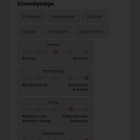
Személyisége
Érzékeny
Kényelmes
Őszinte
Óvatos
Türelmes
Türelmetlen
Humor
Vicces
Komoly
Pontosság
Mindig késik
Korábban
érkezik
Pénz
Könnyen jön,
Takarékosan
könnyen megy
beosztja
Öltözködés