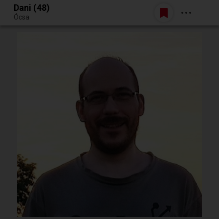
Dani (48)
Belépés
Ócsa
Egy jó randiból bármi lehet.