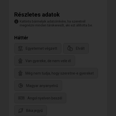
Részletes adatok
Kattints bármelyik adatcímkére, ha szeretnél
megnézni minden társkeresőt, aki ezt állította be.
Háttér
Egyetemet végzett
Elvált
Van gyereke, de nem vele él
Még nem tudja, hogy szeretne-e gyereket
Magyar anyanyelvű
Angol nyelven beszél
Bika jegyű