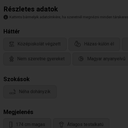
Részletes adatok
Kattints bármelyik adatcímkére, ha szeretnél megnézni minden társkeresőt,
Háttér
Középiskolát végzett
Házas-külön él
Nem szeretne gyereket
Magyar anyanyelvű
Szokások
Néha dohányzik
Megjelenés
174 cm magas
Átlagos testalkatú