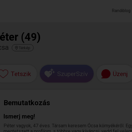
Randiblog
éter (49)
csa
Térkép
Tetszik
SzuperSzív
Üzenj
Bemutatkozás
Ismerj meg!
Péter vagyok, 47 éves. Társam keresem Ócsa környékéről. Eg
megtetszett a profilom, s többre vagy kíváncsi, vedd fel vele