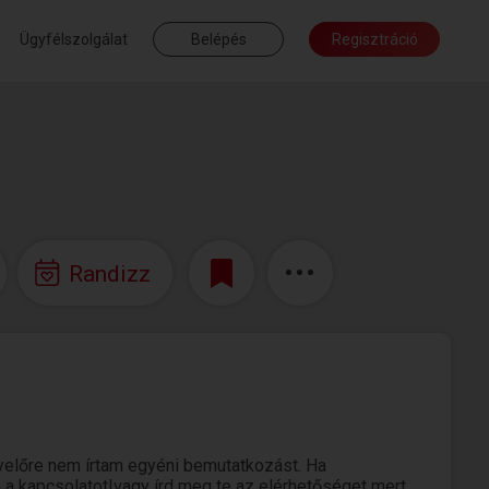
Ügyfélszolgálat
Belépés
Regisztráció
Randizz
yelőre nem írtam egyéni bemutatkozást. Ha
m a kapcsolatot!vagy írd meg te az elérhetőséget mert