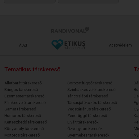
ÁSZF
Adatvédelem
Tematikus társkereső
Tá
Állatbarát társkereső
Sorozatfüggő társkereső
Bé
Bringás társkereső
Színházkedvelő társkereső
Bu
Ezermester társkereső
Táncoslábú társkereső
De
Filmkedvelő társkereső
Társasjátékozós társkereső
Egr
Gamer társkereső
Vegetáriánus társkereső
Gy
Humoros társkereső
Zenefüggő társkereső
Ka
Kertészkedő társkereső
Elvált társkeresők
Ke
Könyvmoly társkereső
Özvegy társkeresők
Mi
Motoros társkereső
Gyermekes társkeresők
Ny