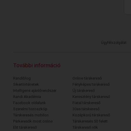
Ügyfélszolgálat
További információ
Randiblog
Online társkereső
Sikertörténetek
Fényképes társkereső
Intelligens ajánlórendszer
Új társkereső
Randi Akadémia
Keresztény társkereső
Facebook oldalunk
Fiatal társkereső
Szerelmi horoszkóp
30as társkereső
Társkeresés mobilon
Középkorú társkereső
Párkeresők most online
Társkeresés 50 felett
Elit társkereső
Társkereső nők