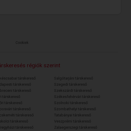
Cookiek
rskeresés régiók szerint
késcsabai társkereső
Salgótarjáni társkereső
dapesti társkereső
Szegedi társkereső
breceni társkereső
Szekszárdi társkereső
i társkereső
Székesfehérvári társkereső
őri társkereső
Szolnoki társkereső
posvári társkereső
Szombathelyi társkereső
cskeméti társkereső
Tatabányai társkereső
skolci társkereső
Veszprémi társkereső
íregyházi társkereső
Zalaegerszegi társkereső