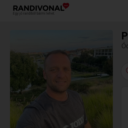
Egy jó randiból bármi lehet.
P
Ó