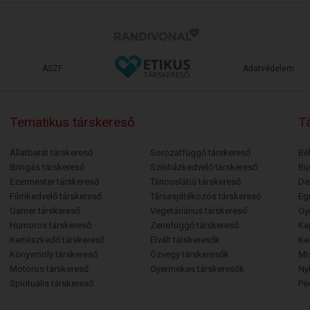
ÁSZF
Adatvédelem
Tematikus társkereső
Tá
Állatbarát társkereső
Sorozatfüggő társkereső
Bé
Bringás társkereső
Színházkedvelő társkereső
Bu
Ezermester társkereső
Táncoslábú társkereső
De
Filmkedvelő társkereső
Társasjátékozós társkereső
Egr
Gamer társkereső
Vegetáriánus társkereső
Gy
Humoros társkereső
Zenefüggő társkereső
Ka
Kertészkedő társkereső
Elvált társkeresők
Ke
Könyvmoly társkereső
Özvegy társkeresők
Mi
Motoros társkereső
Gyermekes társkeresők
Ny
Spirituális társkereső
Pé