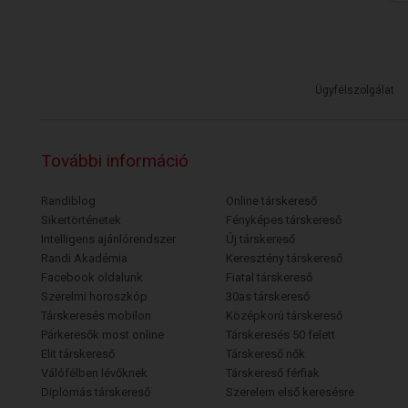
Ügyfélszolgálat
További információ
Randiblog
Online társkereső
Sikertörténetek
Fényképes társkereső
Intelligens ajánlórendszer
Új társkereső
Randi Akadémia
Keresztény társkereső
Facebook oldalunk
Fiatal társkereső
Szerelmi horoszkóp
30as társkereső
Társkeresés mobilon
Középkorú társkereső
Párkeresők most online
Társkeresés 50 felett
Elit társkereső
Társkereső nők
Válófélben lévőknek
Társkereső férfiak
Diplomás társkereső
Szerelem első keresésre