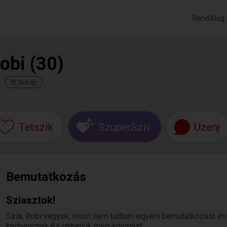
Randiblog
obi (30)
Térkép
Tetszik
SzuperSzív
Üzenj
Bemutatkozás
Sziasztok!
Szia, Robi vagyok, most nem tudtam egyéni bemutatkozást írni. H
kedvencnek és ismerjük meg egymást.