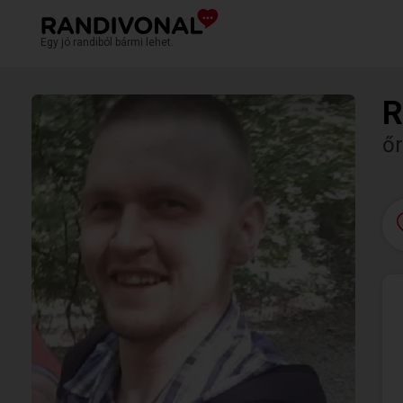
Egy jó randiból bármi lehet.
R
őr