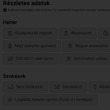
Részletes adatok
Kattints bármelyik adatcímkére, ha szeretnél megnézni minden társkeresőt,
Háttér
Középiskolát végzett
Alkalmazott
Majd szeretne gyereket
Magyar anyanyelvű
300.000 Ft alatt keres
Református vallású
Szokások
Nem dohányzik
Mindenevő
Alkalm
Legalább hetente sportol (Futás és kerékpár)