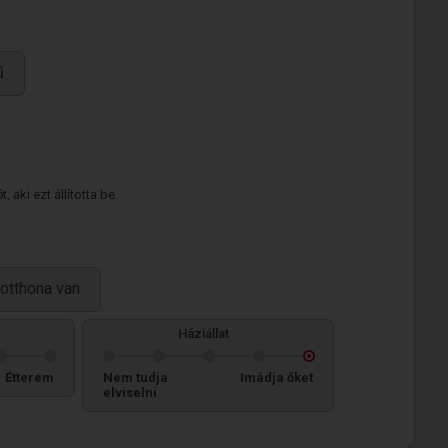
ű
 aki ezt állította be.
otthona van
Háziállat
Étterem
Nem tudja
Imádja őket
elviselni