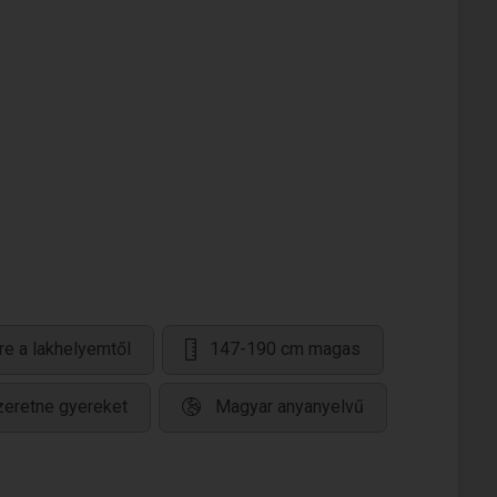
re a lakhelyemtől
147-190 cm magas
zeretne gyereket
Magyar anyanyelvű