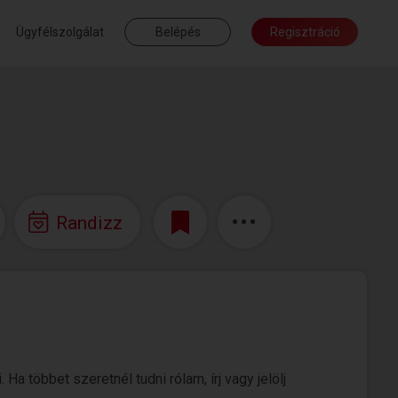
Ügyfélszolgálat
Belépés
Regisztráció
Randizz
a többet szeretnél tudni rólam, írj vagy jelölj