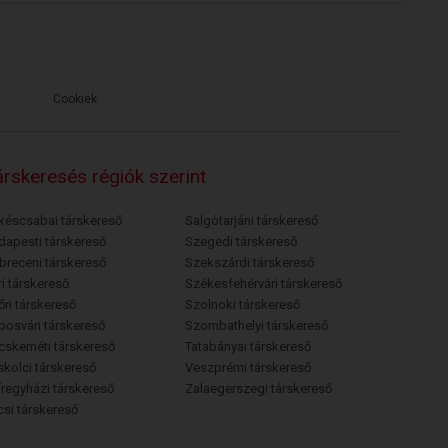
Cookiek
rskeresés régiók szerint
késcsabai társkereső
Salgótarjáni társkereső
dapesti társkereső
Szegedi társkereső
breceni társkereső
Szekszárdi társkereső
i társkereső
Székesfehérvári társkereső
őri társkereső
Szolnoki társkereső
posvári társkereső
Szombathelyi társkereső
cskeméti társkereső
Tatabányai társkereső
skolci társkereső
Veszprémi társkereső
íregyházi társkereső
Zalaegerszegi társkereső
csi társkereső