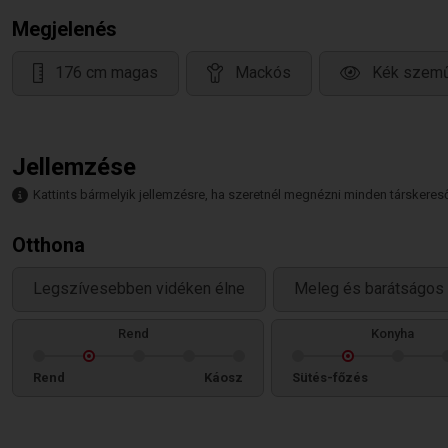
Megjelenés
176 cm magas
Mackós
Kék szem
Jellemzése
Kattints bármelyik jellemzésre, ha szeretnél megnézni minden társkeresőt,
Otthona
Legszívesebben vidéken élne
Meleg és barátságos 
Rend
Konyha
Rend
Káosz
Sütés-főzés