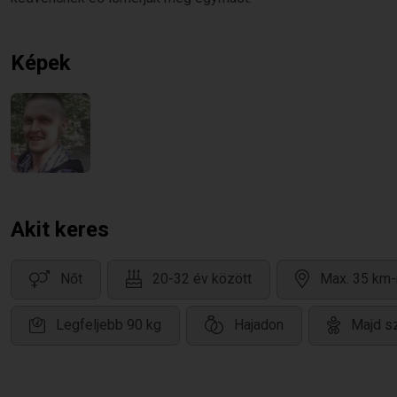
Képek
Akit keres
Nőt
20-32 év között
Max. 35 km-
Legfeljebb 90 kg
Hajadon
Majd s