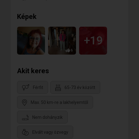
Képek
+19
6
Akit keres
Férfit
65-73 év között
Max. 50 km-re a lakhelyemtől
Nem dohányzik
Elvált vagy özvegy