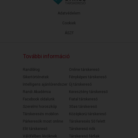
Adatvédelem
Cookiek
ÁSZF
További információ
Randiblog
Online társkereső
Sikertörténetek
Fényképes társkereső
Intelligens ajánlórendszer
Új társkereső
Randi Akadémia
Keresztény társkereső
Facebook oldalunk
Fiatal társkereső
Szerelmi horoszkóp
30as társkereső
Társkeresés mobilon
Középkorú társkereső
Párkeresők most online
Társkeresés 50 felett
Elit társkereső
Társkereső nők
Válófélben lévőknek
Társkereső férfiak