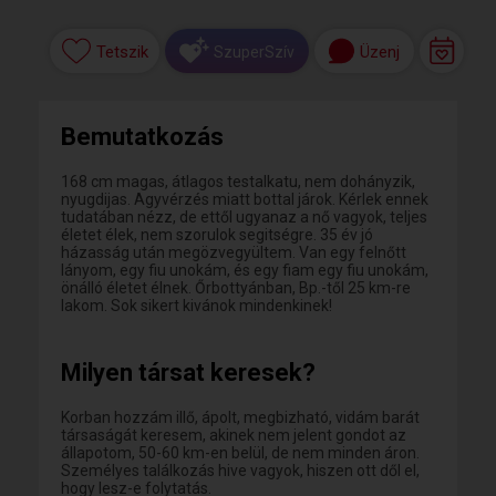
Tetszik
Üzenj
SzuperSzív
Bemutatkozás
168 cm magas, átlagos testalkatu, nem dohányzik,
nyugdijas. Agyvérzés miatt bottal járok. Kérlek ennek
tudatában nézz, de ettől ugyanaz a nő vagyok, teljes
életet élek, nem szorulok segitségre. 35 év jó
házasság után megözvegyültem. Van egy felnőtt
lányom, egy fiu unokám, és egy fiam egy fiu unokám,
önálló életet élnek. Őrbottyánban, Bp.-től 25 km-re
lakom. Sok sikert kivánok mindenkinek!
Milyen társat keresek?
Korban hozzám illő, ápolt, megbizható, vidám barát
társaságát keresem, akinek nem jelent gondot az
állapotom, 50-60 km-en belül, de nem minden áron.
Személyes találkozás hive vagyok, hiszen ott dől el,
hogy lesz-e folytatás.