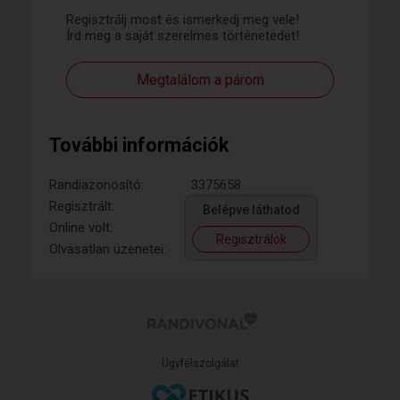
Regisztrálj most és ismerkedj meg vele!
Írd meg a saját szerelmes történetedet!
Megtalálom a párom
További információk
Randiazonosító:
3375658
Regisztrált:
Belépve láthatod
Online volt:
Regisztrálok
Olvasatlan üzenetei:
Ügyfélszolgálat