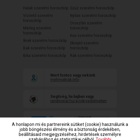
Halak szerelmi horoszkóp
Szűz szerelmi horoszkóp
Vízöntő szerelmi
Nyilas szerelmi horoszkóp
horoszkóp
Oroszlán szerelmi
Mérleg szerelmi
horoszkóp
horoszkóp
Kos szerelmi horoszkóp
Ikrek szerelmi horoszkóp
Skorpió szerelmi
Bak szerelmi horoszkóp
horoszkóp
Bika szerelmi horoszkóp
Rák szerelmi horoszkóp
Mert fontos vagy nekünk
mehnyakrak.info
Segítség, ha bajban vagy
randivonal.hu/a-nok-vedelmeben
A honlapon mi és partnereink sütiket (cookie) használunk a
jobb böngészési élmény és a biztonság érdekében,
beállításaid megjegyzéséhez, hirdetések személyre
szabásához és statisztikai célból.
További