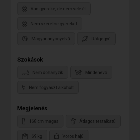
Van gyereke, de nem vele él
Nem szeretne gyereket
Magyar anyanyelvű
Rák jegyű
Szokások
Nem dohányzik
Mindenevő
Nem fogyaszt alkoholt
Megjelenés
168 cm magas
Átlagos testalkatú
69 kg
Vörös hajú