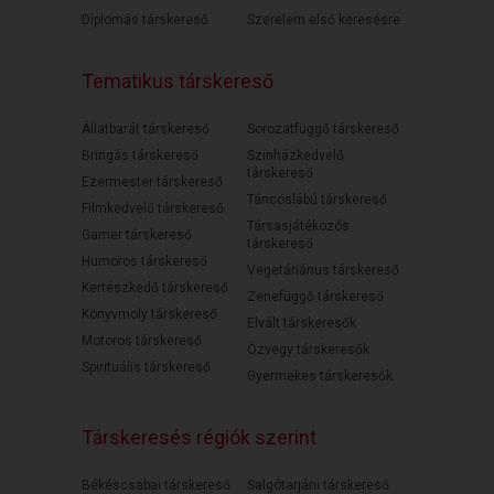
Diplomás társkereső
Szerelem első keresésre
Tematikus társkereső
Állatbarát társkereső
Sorozatfüggő társkereső
Bringás társkereső
Színházkedvelő
társkereső
Ezermester társkereső
Táncoslábú társkereső
Filmkedvelő társkereső
Társasjátékozós
Gamer társkereső
társkereső
Humoros társkereső
Vegetáriánus társkereső
Kertészkedő társkereső
Zenefüggő társkereső
Könyvmoly társkereső
Elvált társkeresők
Motoros társkereső
Özvegy társkeresők
Spirituális társkereső
Gyermekes társkeresők
Társkeresés régiók szerint
Békéscsabai társkereső
Salgótarjáni társkereső