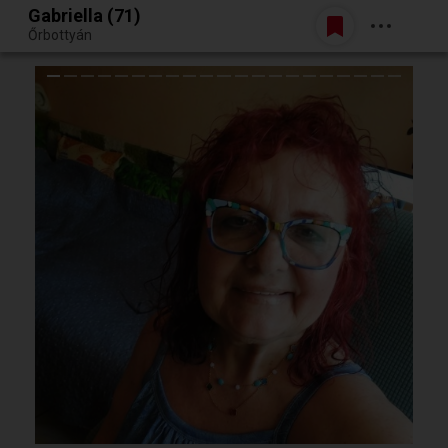
Gabriella (71)
Belépés
Őrbottyán
Egy jó randiból bármi lehet.