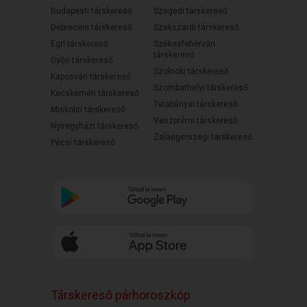
Budapesti társkereső
Szegedi társkereső
Debreceni társkereső
Szekszárdi társkereső
Egri társkereső
Székesfehérvári
társkereső
Győri társkereső
Szolnoki társkereső
Kaposvári társkereső
Szombathelyi társkereső
Kecskeméti társkereső
Tatabányai társkereső
Miskolci társkereső
Veszprémi társkereső
Nyíregyházi társkereső
Zalaegerszegi társkereső
Pécsi társkereső
Társkereső párhoroszkóp