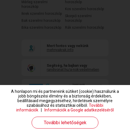
Mérleg szerelmi
horoszkóp
horoszkóp
Kos szerelmi horoszkóp
Ikrek szerelmi horoszkóp
Skorpió szerelmi
Bak szerelmi horoszkóp
horoszkóp
Bika szerelmi horoszkóp
Rák szerelmi horoszkóp
Mert fontos vagy nekünk
mehnyakrak.info
Segítség, ha bajban vagy
randivonal.hu/a-nok-vedelmeben
A honlapon mi és partnereink sütiket (cookie) használunk a
jobb böngészési élmény és a biztonság érdekében,
beállításaid megjegyzéséhez, hirdetések személyre
szabásához és statisztikai célból.
További
információk
|
Információk a Google adatkezeléséről
www.randivonal.hu © Copyright 1999-2026 Dating Central Europe Zrt.
További lehetőségek