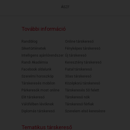
ÁSZF
További információ
Randiblog
Online társkereső
Sikertörténetek
Fényképes társkereső
Intelligens ajánlórendszer
Új társkereső
Randi Akadémia
Keresztény társkereső
Facebook oldalunk
Fiatal társkereső
Szerelmi horoszkóp
30as társkereső
Társkeresés mobilon
Középkorú társkereső
Párkeresők most online
Társkeresés 50 felett
Elit társkereső
Társkereső nők
Válófélben lévőknek
Társkereső férfiak
Diplomás társkereső
Szerelem első keresésre
Tematikus társkereső