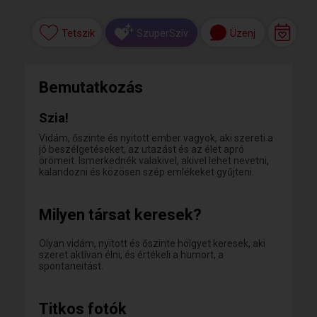
Tetszik
Üzenj
SzuperSzív
Bemutatkozás
Szia!
Vidám, őszinte és nyitott ember vagyok, aki szereti a
jó beszélgetéseket, az utazást és az élet apró
örömeit. Ismerkednék valakivel, akivel lehet nevetni,
kalandozni és közösen szép emlékeket gyűjteni.
Milyen társat keresek?
Olyan vidám, nyitott és őszinte hölgyet keresek, aki
szeret aktívan élni, és értékeli a humort, a
spontaneitást.
Titkos fotók