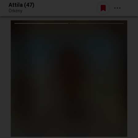
Attila (47)
Belépés
Örkény
Egy jó randiból bármi lehet.