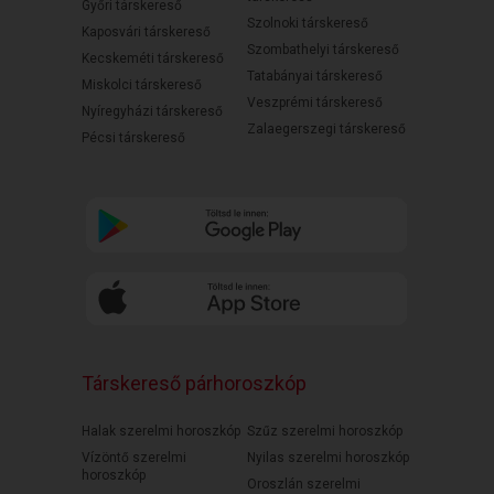
Győri társkereső
Szolnoki társkereső
Kaposvári társkereső
Szombathelyi társkereső
Kecskeméti társkereső
Tatabányai társkereső
Miskolci társkereső
Veszprémi társkereső
Nyíregyházi társkereső
Zalaegerszegi társkereső
Pécsi társkereső
Társkereső párhoroszkóp
Halak szerelmi horoszkóp
Szűz szerelmi horoszkóp
Vízöntő szerelmi
Nyilas szerelmi horoszkóp
horoszkóp
Oroszlán szerelmi