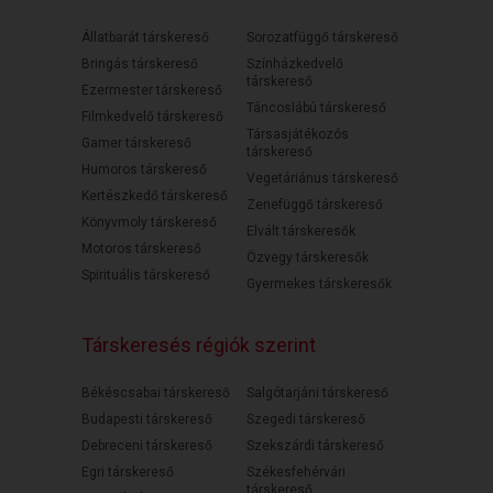
Állatbarát társkereső
Sorozatfüggő társkereső
Bringás társkereső
Színházkedvelő
társkereső
Ezermester társkereső
Táncoslábú társkereső
Filmkedvelő társkereső
Társasjátékozós
Gamer társkereső
társkereső
Humoros társkereső
Vegetáriánus társkereső
Kertészkedő társkereső
Zenefüggő társkereső
Könyvmoly társkereső
Elvált társkeresők
Motoros társkereső
Özvegy társkeresők
Spirituális társkereső
Gyermekes társkeresők
Társkeresés régiók szerint
Békéscsabai társkereső
Salgótarjáni társkereső
Budapesti társkereső
Szegedi társkereső
Debreceni társkereső
Szekszárdi társkereső
Egri társkereső
Székesfehérvári
társkereső