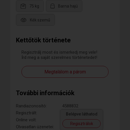
75 kg
Barna hajú
Kék szemű
Kettőtök története
Regisztrálj most és ismerkedj meg vele!
Írd meg a saját szerelmes történetedet!
Megtalálom a párom
További információk
Randiazonosító:
4588832
Regisztrált:
Belépve láthatod
Online volt:
Regisztrálok
Olvasatlan üzenetei: