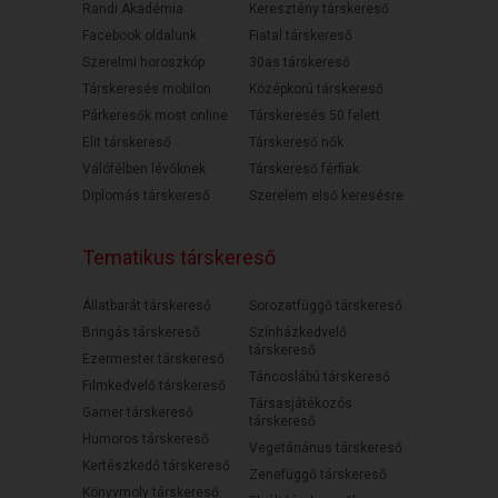
Randi Akadémia
Keresztény társkereső
Facebook oldalunk
Fiatal társkereső
Szerelmi horoszkóp
30as társkereső
Társkeresés mobilon
Középkorú társkereső
Párkeresők most online
Társkeresés 50 felett
Elit társkereső
Társkereső nők
Válófélben lévőknek
Társkereső férfiak
Diplomás társkereső
Szerelem első keresésre
Tematikus társkereső
Állatbarát társkereső
Sorozatfüggő társkereső
Bringás társkereső
Színházkedvelő
társkereső
Ezermester társkereső
Táncoslábú társkereső
Filmkedvelő társkereső
Társasjátékozós
Gamer társkereső
társkereső
Humoros társkereső
Vegetáriánus társkereső
Kertészkedő társkereső
Zenefüggő társkereső
Könyvmoly társkereső