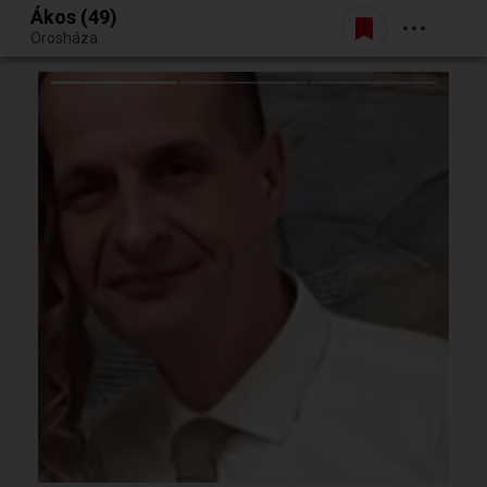
Ákos (49)
Belépés
Orosháza
Egy jó randiból bármi lehet.