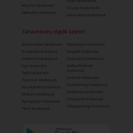
Elvált társkeresők
Motoros társkereső
Özvegy társkeresők
Spirituális társkereső
Gyermekes társkeresők
Társkeresés régiók szerint
Békéscsabai társkereső
Salgótarjáni társkereső
Budapesti társkereső
Szegedi társkereső
Debreceni társkereső
Szekszárdi társkereső
Egri társkereső
Székesfehérvári
társkereső
Győri társkereső
Szolnoki társkereső
Kaposvári társkereső
Szombathelyi társkereső
Kecskeméti társkereső
Tatabányai társkereső
Miskolci társkereső
Veszprémi társkereső
Nyíregyházi társkereső
Zalaegerszegi társkereső
Pécsi társkereső