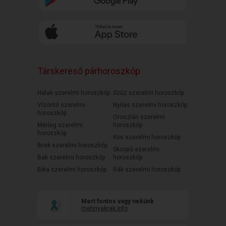
Társkereső párhoroszkóp
Halak szerelmi horoszkóp
Szűz szerelmi horoszkóp
Vízöntő szerelmi
Nyilas szerelmi horoszkóp
horoszkóp
Oroszlán szerelmi
Mérleg szerelmi
horoszkóp
horoszkóp
Kos szerelmi horoszkóp
Ikrek szerelmi horoszkóp
Skorpió szerelmi
Bak szerelmi horoszkóp
horoszkóp
Bika szerelmi horoszkóp
Rák szerelmi horoszkóp
Mert fontos vagy nekünk
mehnyakrak.info