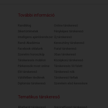
További információ
Randiblog
Online társkereső
Sikertörténetek
Fényképes társkereső
Intelligens ajánlórendszer
Új társkereső
Randi Akadémia
Keresztény társkereső
Facebook oldalunk
Fiatal társkereső
Szerelmi horoszkóp
30as társkereső
Társkeresés mobilon
Középkorú társkereső
Párkeresők most online
Társkeresés 50 felett
Elit társkereső
Társkereső nők
Válófélben lévőknek
Társkereső férfiak
Diplomás társkereső
Szerelem első keresésre
Tematikus társkereső
Állatbarát társkereső
Sorozatfüggő társkereső