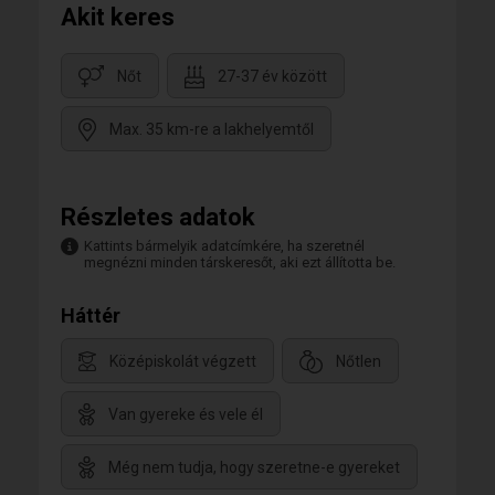
Akit keres
Nőt
27-37 év között
Max. 35 km-re a lakhelyemtől
Részletes adatok
Kattints bármelyik adatcímkére, ha szeretnél
megnézni minden társkeresőt, aki ezt állította be.
Háttér
Középiskolát végzett
Nőtlen
Van gyereke és vele él
Még nem tudja, hogy szeretne-e gyereket