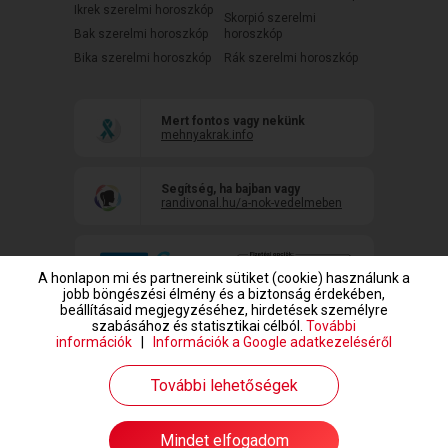
Ikrek szerelmi horoszkóp
Skorpió szerelmi
Bak szerelmi horoszkóp
horoszkóp
Bika szerelmi horoszkóp
Rák szerelmi horoszkóp
Mert fontos vagy nekünk
mehnyakrak.info
Segítség, ha bajban vagy
randivonal.hu/a-nok-vedelmeben
A honlapon mi és partnereink sütiket (cookie) használunk a
jobb böngészési élmény és a biztonság érdekében,
beállításaid megjegyzéséhez, hirdetések személyre
szabásához és statisztikai célból.
További
információk
|
Információk a Google adatkezeléséről
www.randivonal.hu © Copyright 1999-2026 Dating Central Europe Zrt.
További lehetőségek
Mindet elfogadom