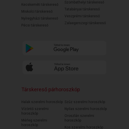
Szombathelyi társkereső
Kecskeméti társkereső
Tatabányai társkereső
Miskolci társkereső
Veszprémi társkereső
Nyíregyházi társkereső
Zalaegerszegi társkereső
Pécsi társkereső
Társkereső párhoroszkóp
Halak szerelmi horoszkóp
Szűz szerelmi horoszkóp
Vízöntő szerelmi
Nyilas szerelmi horoszkóp
horoszkóp
Oroszlán szerelmi
Mérleg szerelmi
horoszkóp
horoszkóp
Kos szerelmi horoszkóp