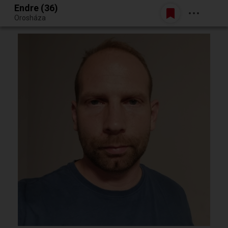
Endre (36)
Belépés
Orosháza
Egy jó randiból bármi lehet.