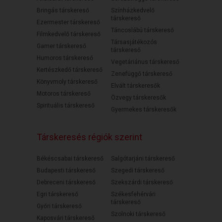
Bringás társkereső
Színházkedvelő
társkereső
Ezermester társkereső
Táncoslábú társkereső
Filmkedvelő társkereső
Társasjátékozós
Gamer társkereső
társkereső
Humoros társkereső
Vegetáriánus társkereső
Kertészkedő társkereső
Zenefüggő társkereső
Könyvmoly társkereső
Elvált társkeresők
Motoros társkereső
Özvegy társkeresők
Spirituális társkereső
Gyermekes társkeresők
Társkeresés régiók szerint
Békéscsabai társkereső
Salgótarjáni társkereső
Budapesti társkereső
Szegedi társkereső
Debreceni társkereső
Szekszárdi társkereső
Egri társkereső
Székesfehérvári
társkereső
Győri társkereső
Szolnoki társkereső
Kaposvári társkereső