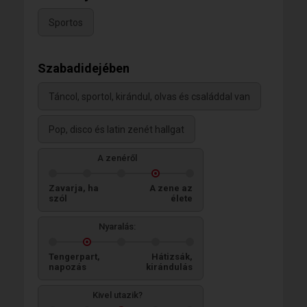
Sportos
Szabadidejében
Táncol, sportol, kirándul, olvas és családdal van
Pop, disco és latin zenét hallgat
A zenéről
Zavarja, ha
A zene az
szól
élete
Nyaralás:
Tengerpart,
Hátizsák,
napozás
kirándulás
Kivel utazik?