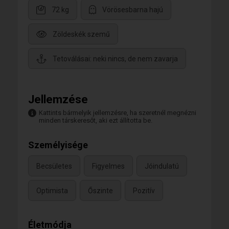
72 kg
Vörösesbarna hajú
Zöldeskék szemű
Tetoválásai: neki nincs, de nem zavarja
Jellemzése
Kattints bármelyik jellemzésre, ha szeretnél megnézni
minden társkeresőt, aki ezt állította be.
Személyisége
Becsületes
Figyelmes
Jóindulatú
Optimista
Őszinte
Pozitív
Életmódja