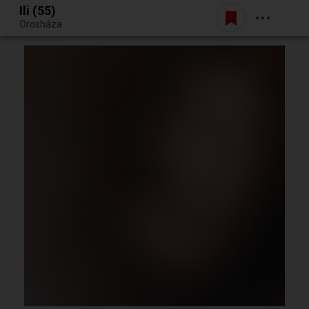
Ili (55)
Belépés
Orosháza
Egy jó randiból bármi lehet.