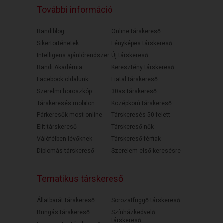
További információ
Randiblog
Online társkereső
Sikertörténetek
Fényképes társkereső
Intelligens ajánlórendszer
Új társkereső
Randi Akadémia
Keresztény társkereső
Facebook oldalunk
Fiatal társkereső
Szerelmi horoszkóp
30as társkereső
Társkeresés mobilon
Középkorú társkereső
Párkeresők most online
Társkeresés 50 felett
Elit társkereső
Társkereső nők
Válófélben lévőknek
Társkereső férfiak
Diplomás társkereső
Szerelem első keresésre
Tematikus társkereső
Állatbarát társkereső
Sorozatfüggő társkereső
Bringás társkereső
Színházkedvelő
társkereső