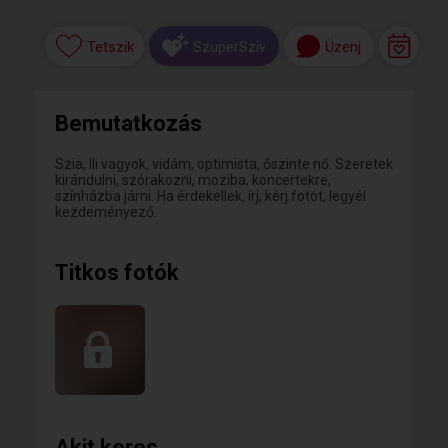
Tetszik
Üzenj
SzuperSzív
Bemutatkozás
Szia, Ili vagyok, vidám, optimista, őszinte nő. Szeretek
kirándulni, szórakozni, moziba, koncertekre,
színházba járni. Ha érdekellek, írj, kérj fotót, legyél
kezdeményező.
Titkos fotók
Akit keres