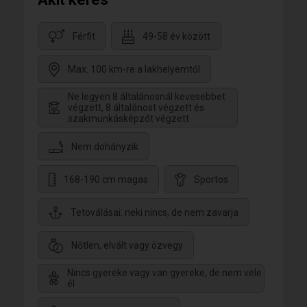
Férfit
49-58 év között
Max. 100 km-re a lakhelyemtől
Ne legyen 8 általánosnál kevesebbet
végzett, 8 általánost végzett és
szakmunkásképzőt végzett
Nem dohányzik
168-190 cm magas
Sportos
Tetoválásai: neki nincs, de nem zavarja
Nőtlen, elvált vagy özvegy
Nincs gyereke vagy van gyereke, de nem vele
él