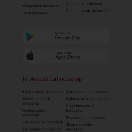
Veszprémi társkereső
Nyíregyházi társkereső
Zalaegerszegi társkereső
Pécsi társkereső
Társkereső párhoroszkóp
Halak szerelmi horoszkóp
Szűz szerelmi horoszkóp
Vízöntő szerelmi
Nyilas szerelmi horoszkóp
horoszkóp
Oroszlán szerelmi
Mérleg szerelmi
horoszkóp
horoszkóp
Kos szerelmi horoszkóp
Ikrek szerelmi horoszkóp
Skorpió szerelmi
Bak szerelmi horoszkóp
horoszkóp