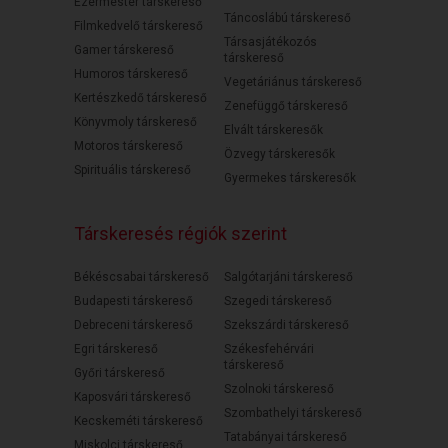
Ezermester társkereső
Táncoslábú társkereső
Filmkedvelő társkereső
Társasjátékozós
Gamer társkereső
társkereső
Humoros társkereső
Vegetáriánus társkereső
Kertészkedő társkereső
Zenefüggő társkereső
Könyvmoly társkereső
Elvált társkeresők
Motoros társkereső
Özvegy társkeresők
Spirituális társkereső
Gyermekes társkeresők
Társkeresés régiók szerint
Békéscsabai társkereső
Salgótarjáni társkereső
Budapesti társkereső
Szegedi társkereső
Debreceni társkereső
Szekszárdi társkereső
Egri társkereső
Székesfehérvári
társkereső
Győri társkereső
Szolnoki társkereső
Kaposvári társkereső
Szombathelyi társkereső
Kecskeméti társkereső
Tatabányai társkereső
Miskolci társkereső